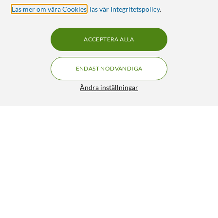
Läs mer om våra Cookies
,
läs vår Integritetspolicy
.
ACCEPTERA ALLA
ENDAST NÖDVÄNDIGA
Ändra inställningar
Golvkanal 1,8 m 30 mm
179:90
4/5
HÄMTA