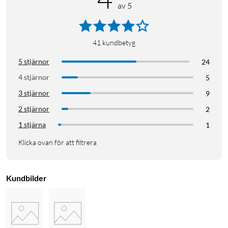
av 5
41
kundbetyg
5 stjärnor
24
4 stjärnor
5
3 stjärnor
9
2 stjärnor
2
1 stjärna
1
Klicka ovan för att filtrera
Kundbilder