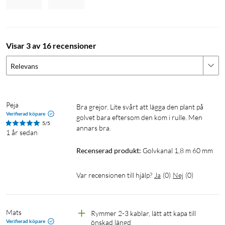
Visar 3 av 16 recensioner
Relevans
Peja
Bra grejor. Lite svårt att lägga den plant på 
Verifierad köpare
golvet bara eftersom den kom i rulle. Men 
5/5
annars bra.
1 år sedan
Recenserad produkt:
Golvkanal 1,8 m 60 mm
Var recensionen till hjälp?
Ja
(
0
)
Nej
(
0
)
Mats
Rymmer 2-3 kablar, lätt att kapa till 
Verifierad köpare
önskad längd