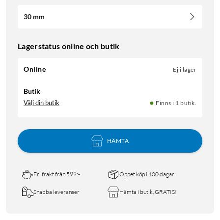
30 mm
Lagerstatus online och butik
Online
Ej i lager
Butik
Välj din butik
Finns i 1 butik.
HÄMTA
Fri frakt från 599:-
Öppet köp i 100 dagar
Snabba leveranser
Hämta i butik, GRATIS!