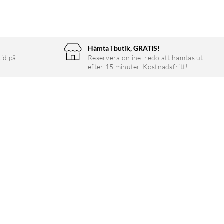
Hämta i butik, GRATIS!
tid på
Reservera online, redo att hämtas ut
efter 15 minuter. Kostnadsfritt!