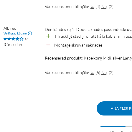
Var recensionen till hjälp?
Ja
(
4
)
Nej
(
2
)
Albireo
Den kändes rejäl. Dock saknades passande skruv
Verifierad köpare
Tillräckligt stadig för att hålla kablar mm up
4/5
3 år sedan
Montage skruvar saknades
Recenserad produkt:
Kabelkorg Midi, silver Läng
Var recensionen till hjälp?
Ja
(
5
)
Nej
(
2
)
VISA FLER 