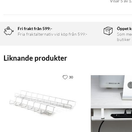
Visar 5 av 1
Fri frakt från 599:-
Öppet k
Fria fraktalternativ vid köp från 599:-
Som medl
butiker
Liknande produkter
30