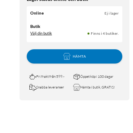
Online
Ej i lager
Butik
Välj din butik
Finns i 4 butiker.
HÄMTA
Fri frakt från 599:-
Öppet köp i 100 dagar
Snabba leveranser
Hämta i butik, GRATIS!