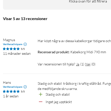
Klicka ovan för att filtrera
Visar 5 av 13 recensioner
Magnus
Har köpt några av dessa kabelkorgar tidigare och
Verifierad köpare
5/5
Recenserad produkt:
Kabelkorg Midi 790 mm
11 månader sedan
Var recensionen till hjälp?
Ja
(
1
)
Nej
(
0
)
Hans
Stadig och stabil  trådkorg i kraftig ståltråd. Fungerar utmärkt för mig. Monterade den under skrivbordets bordsskiva med 
Verifierad köpare
de medföljande skruvarna.
5/5
Stadig och stabil
1 år sedan
Inget jag upptäckt