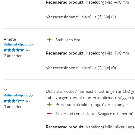
Recenserad produkt:
Kabelkorg Midi 490 mm
Var recensionen till hjälp?
Ja
(
3
)
Nej
(
1
)
Anette
Stabil och bra
Verifierad köpare
5/5
Recenserad produkt:
Kabelkorg Midi 790 mm
2 år sedan
Var recensionen till hjälp?
Ja
(
2
)
Nej
(
0
)
M
Det sista "vecket" närmast infästningen är 180 grader fel. Hade designern tänkt tio sekunder till och fått rätt på det hade 
Verifierad köpare
kabelkorgen kunnat monteras närmare väggen (och
3/5
Precis som på bilden, inga överaskningar
3 år sedan
Tillverkad i en diktatur, Svagare och mer böj
Recenserad produkt:
Kabelkorg Midi, silver Läng