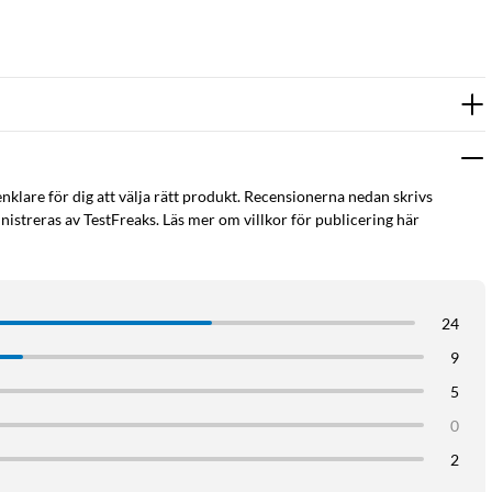
enklare för dig att välja rätt produkt. Recensionerna nedan skrivs
istreras av TestFreaks. Läs mer om villkor för publicering här
24
9
5
0
2