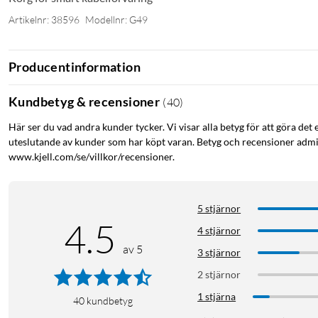
Artikelnr: 38596
Modellnr: G49
Producentinformation
Kundbetyg & recensioner
(
40
)
Här ser du vad andra kunder tycker. Vi visar alla betyg för att göra det 
uteslutande av kunder som har köpt varan. Betyg och recensioner admin
www.kjell.com/se/villkor/recensioner.
5 stjärnor
4.5
4 stjärnor
av 5
3 stjärnor
2 stjärnor
1 stjärna
40
kundbetyg