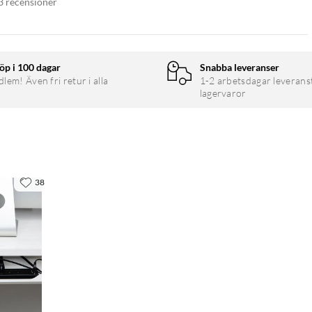
3 recensioner
öp i 100 dagar
Snabba leveranser
em! Även fri retur i alla
1-2 arbetsdagar leverans
lagervaror
38