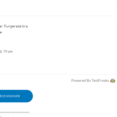
ar. Fungerade bra.
pe
d: 79 cm
Powered By TestFreaks
RECENSIONER