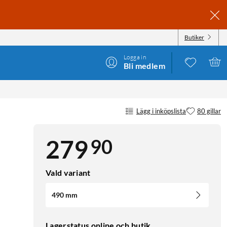
Butiker
Logga in
Bli medlem
Lägg i inköpslista
80 gillar
90
279
Vald variant
490 mm
Lagerstatus online och butik