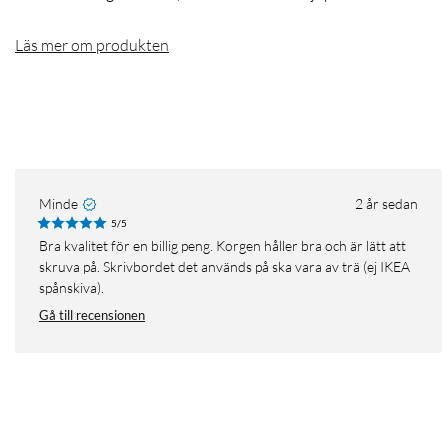
Läs mer om produkten
Minde
2 år sedan
5/5
Bra kvalitet för en billig peng. Korgen håller bra och är lätt att
skruva på. Skrivbordet det används på ska vara av trä (ej IKEA
spånskiva).
Gå till recensionen