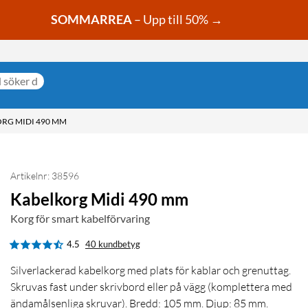
SOMMARREA
– Upp till 50% →
RG MIDI 490 MM
Artikelnr: 38596
Kabelkorg Midi 490 mm
Korg för smart kabelförvaring
4.5
40 kundbetyg
Silverlackerad kabelkorg med plats för kablar och grenuttag.
Skruvas fast under skrivbord eller på vägg (komplettera med
ändamålsenliga skruvar). Bredd: 105 mm. Djup: 85 mm.