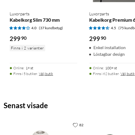
Luxorparts
Luxorparts
Kabelkorg Slim 730 mm
Kabelkorg Premium 
4.0
(37 kundbetyg)
4.5
(75 kundb
299
90
299
90
Enkel installation
Finns i 2 varianter
Löstagbar design
Online
:
1+ st
Online
:
100+ st
Finns i 5 butiker.
Välj butik
Finns i 62 butiker.
Välj butik
Senast visade
82