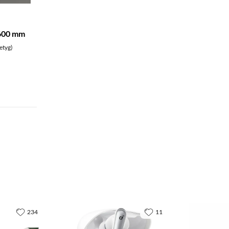
600 mm
etyg)
234
11