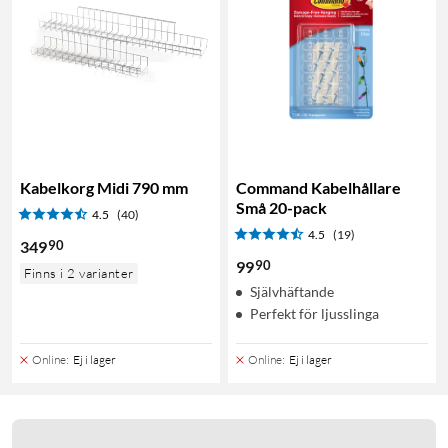
Kabelkorg Midi 790 mm
Command Kabelhållare
Små 20-pack
4.5
(40)
4.5
(19)
90
349
90
99
Finns i 2 varianter
Självhäftande
Perfekt för ljusslinga
Online
:
Ej i lager
Online
:
Ej i lager