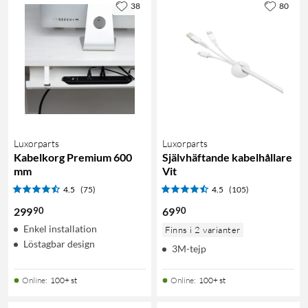
38
80
Luxorparts
Luxorparts
Kabelkorg Premium 600
Självhäftande kabelhållare
mm
Vit
4.5
(75)
4.5
(105)
90
90
299
69
Enkel installation
Finns i 2 varianter
Löstagbar design
3M-tejp
Online
:
100+ st
Online
:
100+ st