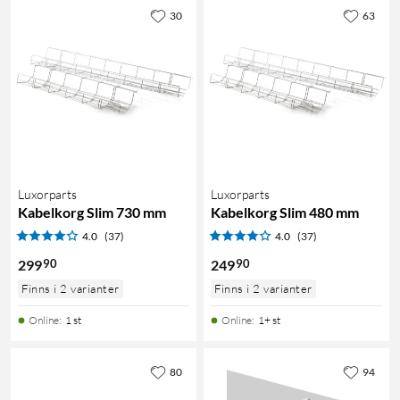
30
63
Luxorparts
Luxorparts
Kabelkorg Slim 730 mm
Kabelkorg Slim 480 mm
4.0
(37)
4.0
(37)
90
90
299
249
Finns i 2 varianter
Finns i 2 varianter
Online
:
1 st
Online
:
1+ st
80
94