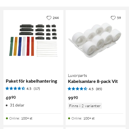
244
59
Luxorparts
Paket för kabelhantering
Kabelsamlare 8-pack Vit
4.5
(17)
4.5
(85)
90
69
90
99
31 delar
Finns i 2 varianter
Online
:
100+ st
Online
:
100+ st