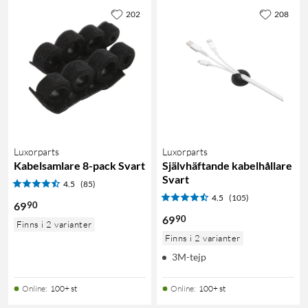
202
208
Luxorparts
Luxorparts
Kabelsamlare 8-pack Svart
Självhäftande kabelhållare
Svart
4.5
(85)
4.5
(105)
90
69
90
69
Finns i 2 varianter
Finns i 2 varianter
3M-tejp
Online
:
100+ st
Online
:
100+ st