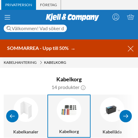
PRIVATPERSON
FÖRETAG
SOMMARREA - Upp till 50%
→
KABELHANTERING
KABELKORG
Kabelkorg
14 produkter
Kabelkorg
g
Kabelkanaler
Kabellåda