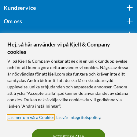
Kundservice
Om oss
Aktuellt
Hej, så här använder vi på Kjell & Company
cookies
Följ oss
Vi på Kjell & Company önskar att ge dig en unik kundupplevelse
och för att kunna göra detta använder vi cookies. Några av dessa
är nödvändiga för att kjell.com ska fungera och kräver inte ditt
samtycke. Andra bidrar till att du ska få en skräddarsydd
Handla från:
upplevelse, unika erbjudanden och anpassade annonser. Genom
att trycka "Acceptera alla" godkänner du användandet av sådana
Sverige
cookies. Du kan också välja vilka cookies du vill godkänna via
Norge
länken "Ändra inställningar".
Läs mer om våra Cookies
,
läs vår Integritetspolicy
.
ACCEPTERA ALLA