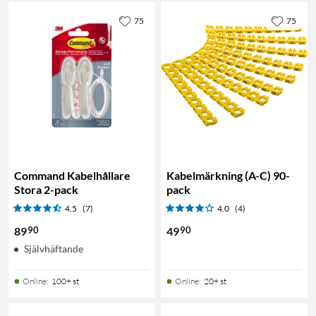
75
75
Command Kabelhållare
Kabelmärkning (A-C) 90-
Stora 2-pack
pack
4.5
(7)
4.0
(4)
90
90
89
49
Självhäftande
Online
:
100+ st
Online
:
20+ st