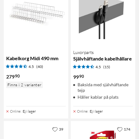
Luxorparts
Kabelkorg Midi 490 mm
Självhäftande kabelhållare
4.5
(40)
4.5
(15)
90
279
90
99
Baksida med självhäftande
Finns i 2 varianter
tejp
Håller kablar på plats
Online
:
Ej i lager
Online
:
Ej i lager
39
174