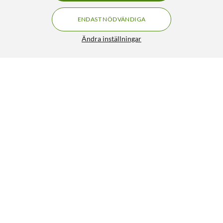
ENDAST NÖDVÄNDIGA
Ändra inställningar
Command Kabelhållare Stora 2-pack
89:90
4.5/5
HÄMTA
LÄGG I VARUKORGEN
Liknande produkter