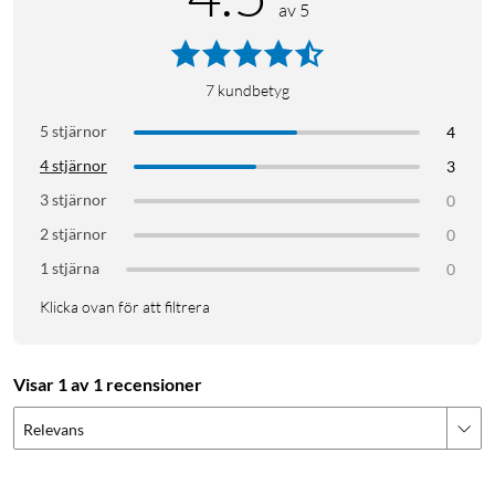
av 5
7
kundbetyg
5 stjärnor
4
4 stjärnor
3
3 stjärnor
0
2 stjärnor
0
1 stjärna
0
Klicka ovan för att filtrera
Visar 1 av 1 recensioner
Relevans