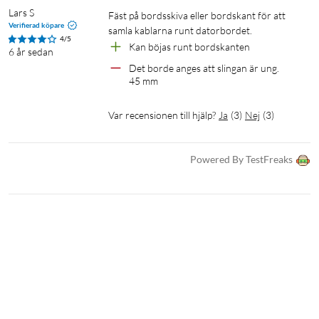
Lars S
Fäst på bordsskiva eller bordskant för att 
Verifierad köpare
samla kablarna runt datorbordet.
4/5
Kan böjas runt bordskanten
6 år sedan
Det borde anges att slingan är ung. 
45 mm
Var recensionen till hjälp?
Ja
(
3
)
Nej
(
3
)
Powered By TestFreaks