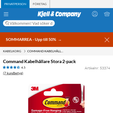
PRIVATPERSON
FÖRETAG
SOMMARREA - Upp till 50%
→
KABELKORG
COMMAND KABELHÅLLARE STORA 2-PACK
Command Kabelhållare Stora 2-pack
4.5
Artikelnr: 53374
(7 kundbetyg)