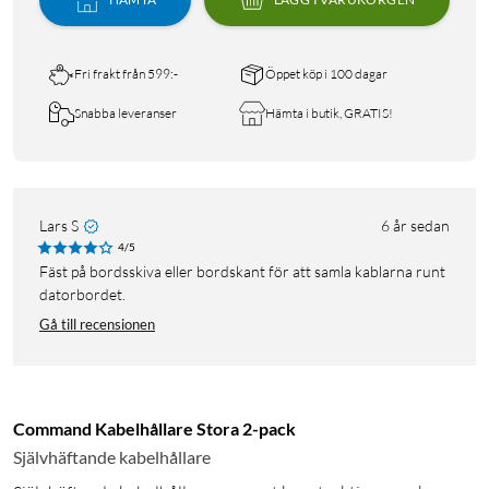
Fri frakt från 599:-
Öppet köp i 100 dagar
Snabba leveranser
Hämta i butik, GRATIS!
Lars S
6 år sedan
4/5
Fäst på bordsskiva eller bordskant för att samla kablarna runt
datorbordet.
Gå till recensionen
Command Kabelhållare Stora 2-pack
Självhäftande kabelhållare