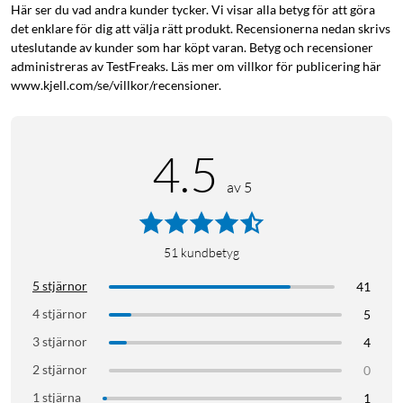
Här ser du vad andra kunder tycker. Vi visar alla betyg för att göra
det enklare för dig att välja rätt produkt. Recensionerna nedan skrivs
uteslutande av kunder som har köpt varan. Betyg och recensioner
administreras av TestFreaks. Läs mer om villkor för publicering här
www.kjell.com/se/villkor/recensioner.
4.5
av 5
51
kundbetyg
5 stjärnor
41
4 stjärnor
5
3 stjärnor
4
2 stjärnor
0
1 stjärna
1