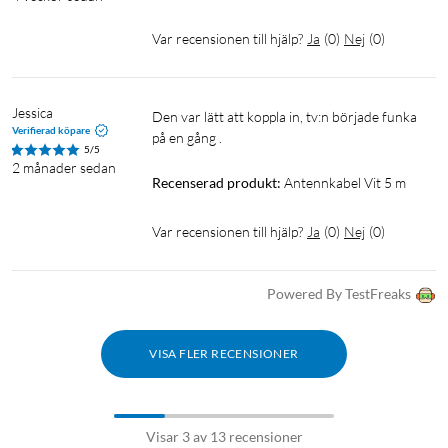
Var recensionen till hjälp?
Ja
(
0
)
Nej
(
0
)
Jessica
Den var lätt att koppla in, tv:n började funka 
Verifierad köpare
på en gång . 
5/5
2 månader sedan
Recenserad produkt:
Antennkabel Vit 5 m
Var recensionen till hjälp?
Ja
(
0
)
Nej
(
0
)
Powered By TestFreaks
VISA FLER RECENSIONER
Visar 3 av 13 recensioner