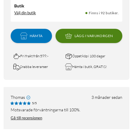
Butik
Välj din butik
Finns i 92 butiker.
HÄMTA
LÄGG I VARUKORGEN
Fri frakt från 599:-
Öppet köp i 100 dagar
Snabba leveranser
Hämta i butik, GRATIS!
Thomas
3 månader sedan
5/5
Motsvarade förväntningarna till 100%.
Gå till recensionen