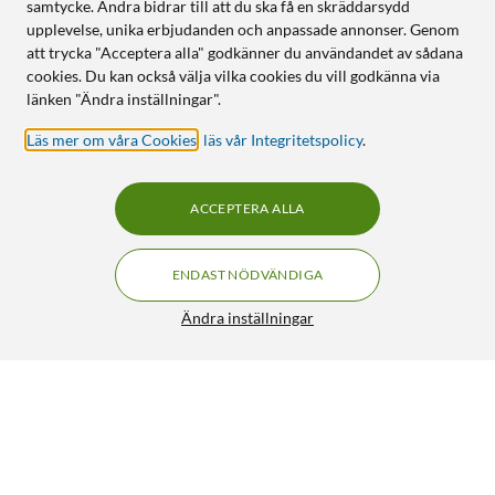
samtycke. Andra bidrar till att du ska få en skräddarsydd
upplevelse, unika erbjudanden och anpassade annonser. Genom
att trycka "Acceptera alla" godkänner du användandet av sådana
cookies. Du kan också välja vilka cookies du vill godkänna via
länken "Ändra inställningar".
Läs mer om våra Cookies
,
läs vår Integritetspolicy
.
ACCEPTERA ALLA
ENDAST NÖDVÄNDIGA
Ändra inställningar
Antennkabel Vit 1,5 m
59:90
4.5/5
HÄMTA
LÄGG I VARUKORGEN