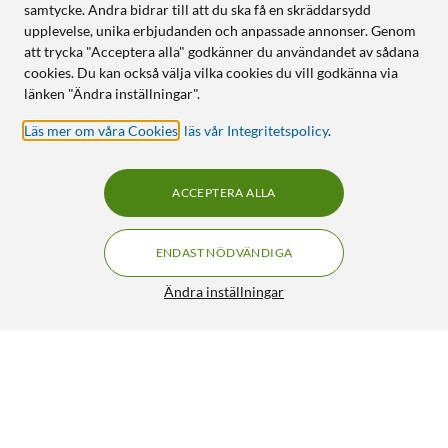
samtycke. Andra bidrar till att du ska få en skräddarsydd
upplevelse, unika erbjudanden och anpassade annonser. Genom
att trycka "Acceptera alla" godkänner du användandet av sådana
cookies. Du kan också välja vilka cookies du vill godkänna via
länken "Ändra inställningar".
Läs mer om våra Cookies
,
läs vår Integritetspolicy
.
ACCEPTERA ALLA
ENDAST NÖDVÄNDIGA
Ändra inställningar
Luxorparts Antennkabel Vit 10 m
179:90
4.5/5
HÄMTA
LÄGG I VARUKORGEN