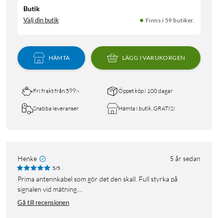
Butik
Välj din butik
Finns i 59 butiker.
HÄMTA
LÄGG I VARUKORGEN
Fri frakt från 599:-
Öppet köp i 100 dagar
Snabba leveranser
Hämta i butik, GRATIS!
Henke
5 år sedan
5/5
Prima antennkabel som gör det den skall. Full styrka på
signalen vid mätning....
Gå till recensionen