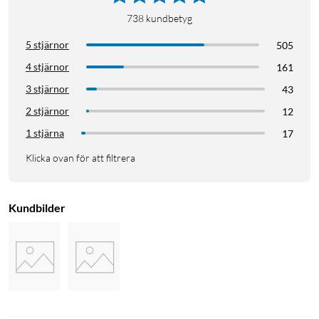
738
kundbetyg
5 stjärnor
505
4 stjärnor
161
3 stjärnor
43
2 stjärnor
12
1 stjärna
17
Klicka ovan för att filtrera
Kundbilder