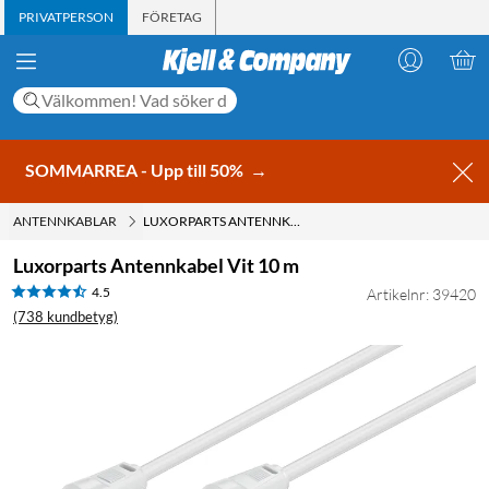
PRIVATPERSON
FÖRETAG
SOMMARREA - Upp till 50%
→
ANTENNKABLAR
LUXORPARTS ANTENNKABEL VIT 10 M
Luxorparts Antennkabel Vit 10 m
4.5
Artikelnr: 39420
(738 kundbetyg)