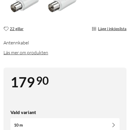
22 gillar
Lägg i inköpslista
Antennkabel
Läs mer om produkten
90
179
Vald variant
10 m