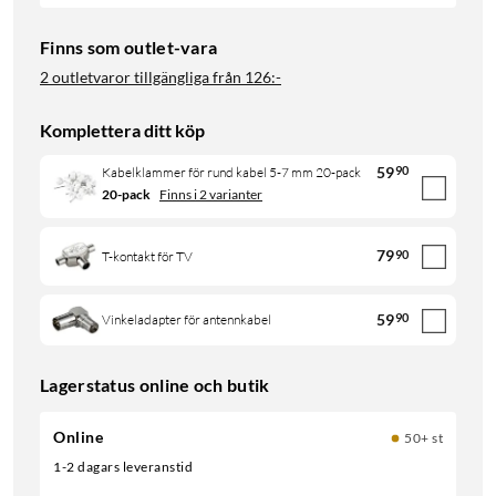
Finns som outlet-vara
2 outletvaror tillgängliga från
126:-
Komplettera ditt köp
59
90
Kabelklammer för rund kabel 5-7 mm 20-pack
20-pack
Finns i 2 varianter
79
90
T-kontakt för TV
59
90
Vinkeladapter för antennkabel
Lagerstatus online och butik
Online
50+ st
1-2 dagars leveranstid