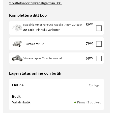
2 outletvaror tillgängliga från
38:-
Komplettera ditt köp
59
90
Kabelklammer för rund kabel 5-7 mm 20-pack
20-pack
Finns i 2 varianter
79
90
T-kontakt för TV
59
90
Vinkeladapter för antennkabel
Lagerstatus online och butik
Online
Ej i lager
Butik
Välj din butik
Finns i 3 butiker.