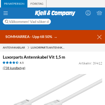
PRIVATPERSON
FÖRETAG
SOMMARREA - Upp till 50%
→
ANTENNKABLAR
LUXORPARTS ANTENNKABEL VIT 1,5 M
Luxorparts Antennkabel Vit 1,5 m
4.5
Artikelnr: 39412
(738 kundbetyg)