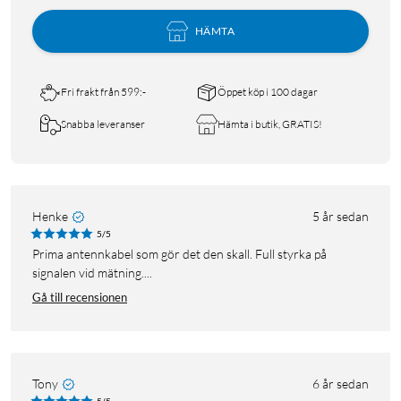
HÄMTA
Fri frakt från 599:-
Öppet köp i 100 dagar
Snabba leveranser
Hämta i butik, GRATIS!
Henke
5 år sedan
5/5
Prima antennkabel som gör det den skall. Full styrka på
signalen vid mätning....
Gå till recensionen
Tony
6 år sedan
5/5