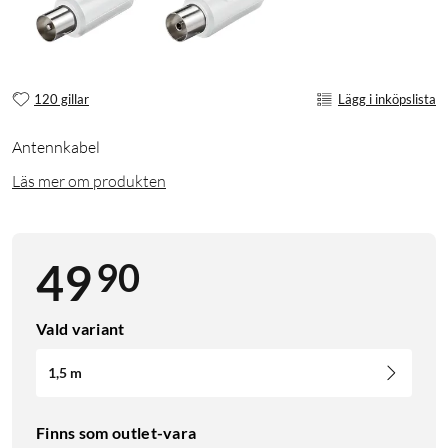
120 gillar
Lägg i inköpslista
Antennkabel
Läs mer om produkten
90
49
Vald variant
1,5 m
Finns som outlet-vara