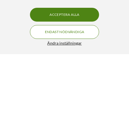
ACCEPTERA ALLA
ENDAST NÖDVÄNDIGA
Ändra inställningar
Luxorparts Antennkabel Vit 1,5 m
49:90
4.5/5
HÄMTA