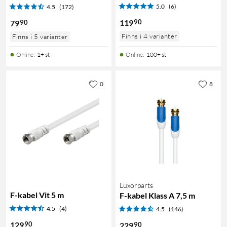
5.0
(6)
4.5
(172)
90
119
90
79
Finns i 4 varianter
Finns i 5 varianter
Online
:
1+ st
Online
:
100+ st
0
8
Luxorparts
F-kabel Vit 5 m
F-kabel Klass A 7,5 m
4.5
(4)
4.5
(146)
90
129
90
229