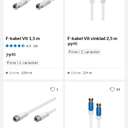
F-kabel Vit 1,5 m
F-kabel Vit vinklad 2,5 m
90
99
4.5
(4)
Finns i 2 varianter
90
79
Finns i 6 varianter
Online
:
100+ st
Online
:
20+ st
1
34