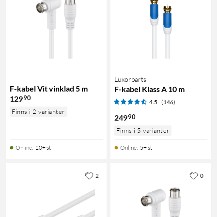
Luxorparts
F-kabel Vit vinklad 5 m
F-kabel Klass A 10 m
90
129
4.5
(146)
Finns i 2 varianter
90
249
Finns i 5 varianter
Online
:
20+ st
Online
:
5+ st
2
0