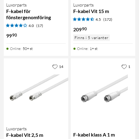
Luxorparts
Luxorparts
F-kabel för
F-kabel Vit 15 m
fönstergenomföring
4.5
(172)
4.0
(17)
90
209
90
99
Finns i 5 varianter
Online
:
50+ st
Online
:
1+ st
14
1
Luxorparts
F-kabel klass A 1 m
F-kabel Vit 2,5 m