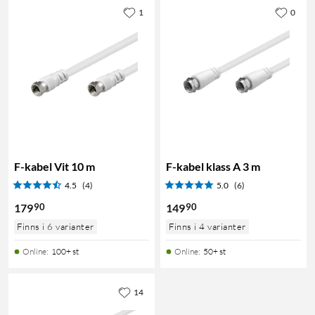
1
0
F-kabel Vit 10 m
F-kabel klass A 3 m
4.5
(4)
5.0
(6)
90
90
179
149
Finns i 6 varianter
Finns i 4 varianter
Online
:
100+ st
Online
:
50+ st
14