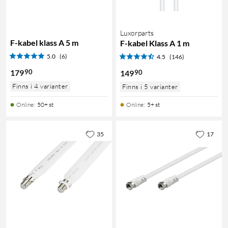
Luxorparts
F-kabel klass A 5 m
F-kabel Klass A 1 m
5.0
(6)
4.5
(146)
90
179
90
149
Finns i 4 varianter
Finns i 5 varianter
Online
:
50+ st
Online
:
5+ st
35
17