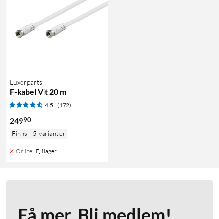
Luxorparts
F-kabel Vit 20 m
4.5
(172)
90
249
Finns i 5 varianter
Online
:
Ej i lager
Få mer. Bli medlem!