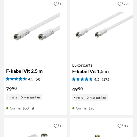
0
66
Luxorparts
F-kabel Vit 2,5 m
F-kabel Vit 1,5 m
4.5
(4)
4.5
(172)
90
79
90
49
Finns i 6 varianter
Finns i 5 varianter
Online
:
100+ st
Online
:
1 st
0
17