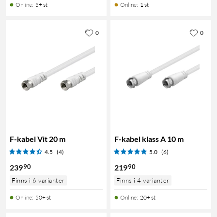
Online
:
5+ st
Online
:
1 st
0
0
F-kabel Vit 20 m
F-kabel klass A 10 m
4.5
(4)
5.0
(6)
90
90
239
219
Finns i 6 varianter
Finns i 4 varianter
Online
:
50+ st
Online
:
20+ st