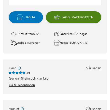
HÄMTA
LÄGG I VARUKORGEN
Fri frakt från 599:-
Öppet köp i 100 dagar
Snabba leveranser
Hämta i butik, GRATIS!
Gerd
6 år sedan
5/5
Ger en jättefin och klar bild
Gå till recensionen
August
7 år sedan