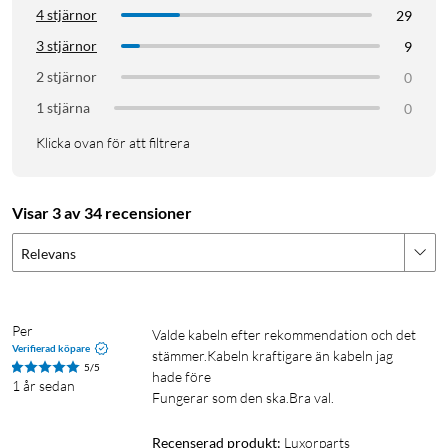
4 stjärnor
29
3 stjärnor
9
2 stjärnor
0
1 stjärna
0
Klicka ovan för att filtrera
Visar 3 av 34 recensioner
Relevans
Per
Valde kabeln efter rekommendation och det 
Verifierad köpare
stämmer.Kabeln kraftigare än kabeln jag 
5/5
hade före

1 år sedan
Fungerar som den ska.Bra val.
Recenserad produkt:
Luxorparts 