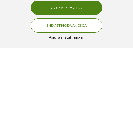
ACCEPTERA ALLA
ENDAST NÖDVÄNDIGA
Ändra inställningar
Luxorparts Antennkabel Klass A trippelskärmad 10 m
129:90
4.5/5
HÄMTA
LÄGG I VARUKORGEN