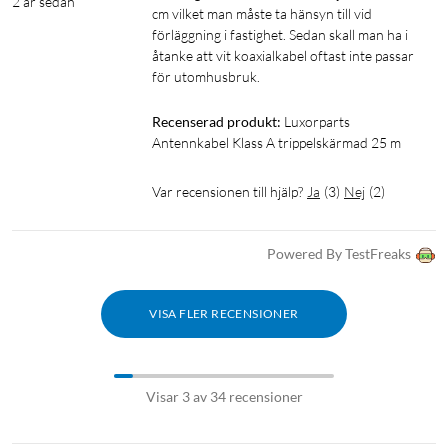
2 år sedan
cm vilket man måste ta hänsyn till vid 
förläggning i fastighet. Sedan skall man ha i 
åtanke att vit koaxialkabel oftast inte passar 
för utomhusbruk.
Recenserad produkt:
Luxorparts 
Antennkabel Klass A trippelskärmad 25 m
Var recensionen till hjälp?
Ja
(
3
)
Nej
(
2
)
Powered By TestFreaks
VISA FLER RECENSIONER
Visar 3 av 34 recensioner