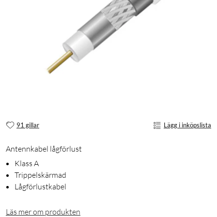
91 gillar
Lägg i inköpslista
Antennkabel lågförlust
Klass A
Trippelskärmad
Lågförlustkabel
Läs mer om produkten