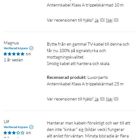
Antennkabel Klass A trippelskärmad 10 m
Var recensionen till hjälp?
Ja
(
0
)
Nej
(
0
)
Magnus
Bytte från en gammal TV-kabel till denna och 
Verifierad köpare
får nu 100% på signalstyrka och 
5/5
mottagningskvalitet.

1 år sedan
Smidig kabel att hantera och skala.
Recenserad produkt:
Luxorparts 
Antennkabel Klass A trippelskärmad 25 m
Var recensionen till hjälp?
Ja
(
0
)
Nej
(
0
)
Ulf
Hanterar man kabeln försiktigt och ser till att 
Verifierad köpare
den inte "kinkar" sig (bildar veck) fungerar 
3/5
allt enligt förväntan. Minsta böjradie är flera 