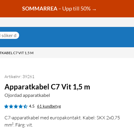
SOMMARREA
– Upp till 50% →
KABEL C7 VIT 1,5 M
Artikelnr: 39261
Apparatkabel C7 Vit 1,5 m
Ojordad apparatkabel
4.5
61 kundbetyg
C7-apparatkabel med europakontakt. Kabel: SKX 2x0,75
mm². Färg: vit.