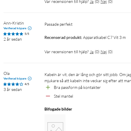
Var recensionen till hjälp?
Ja
(
0
)
Nej
(
0
)
Ann-Kristin
Passade perfekt 
Verifierad köpare
5/5
Recenserad produkt:
Apparatkabel C7 Vit 3 m
2 år sedan
Var recensionen till hjälp?
Ja
(
0
)
Nej
(
0
)
Ola
Kabeln är vit, den är lång och gör sitt jobb. Om jag skulle önska något mer hade det varit att yttermanteln hade varit lite 
Verifierad köpare
mjukare så att kabeln inte veckar sig efter att man
4/5
Bra passform på kontakter
3 år sedan
Stel mantel
Bifogade bilder