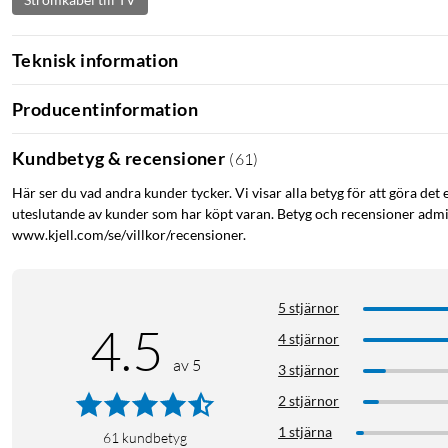
Teknisk information
Producentinformation
Kundbetyg & recensioner
(
61
)
Här ser du vad andra kunder tycker. Vi visar alla betyg för att göra det 
uteslutande av kunder som har köpt varan. Betyg och recensioner admin
www.kjell.com/se/villkor/recensioner.
5 stjärnor
4.5
4 stjärnor
av 5
3 stjärnor
2 stjärnor
1 stjärna
61
kundbetyg