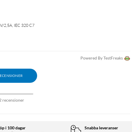
0V/2,5A, IEC 320 C7
Powered By TestFreaks
RECENSIONER
2 recensioner
öp i 100 dagar
Snabba leveranser