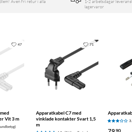
em! Även fri retur i alla
1-2 arbetsdagar leverans
lagervaror
47
71
 med
Apparatkabel C7 med
Apparatkab
r Vit 3 m
vinklade kontakter Svart 1,5
3
m
kundbetyg)
79
90