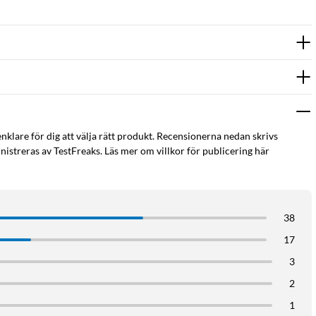
enklare för dig att välja rätt produkt. Recensionerna nedan skrivs
istreras av TestFreaks. Läs mer om villkor för publicering här
38
17
3
2
1