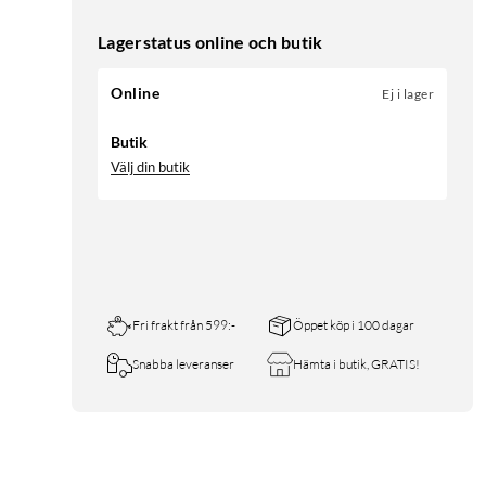
Lagerstatus online och butik
Online
Ej i lager
Butik
Välj din butik
Fri frakt från 599:-
Öppet köp i 100 dagar
Snabba leveranser
Hämta i butik, GRATIS!