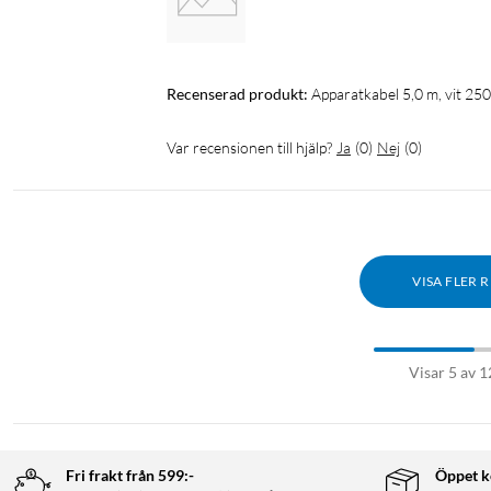
Recenserad produkt:
Apparatkabel 5,0 m, vit 25
Var recensionen till hjälp?
Ja
(
0
)
Nej
(
0
)
VISA FLER 
Visar 5 av 1
Fri frakt från 599:-
Öppet k