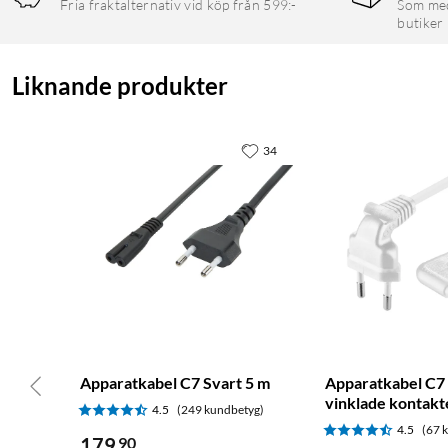
Fria fraktalternativ vid köp från 599:-
Som medl
butiker
Liknande produkter
34
Apparatkabel C7 Svart 5 m
Apparatkabel C7
vinklade kontakte
4.5
(249 kundbetyg)
4.5
(67 
179
90