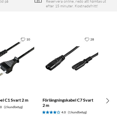
tid på
Reservera online, redo att hämtas ut
efter 15 minuter. Kostnadsfritt!
10
28
el C1 Svart 2 m
Förlängningskabel C7 Svart
2 m
.0
(2 kundbetyg)
4.0
(1 kundbetyg)