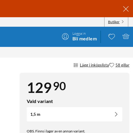
Butiker
Logga in
Bli medlem
Lägg i inköpslista
58 gillar
90
129
Vald variant
1,5 m
OBS. Finns i lager av en annan variant.