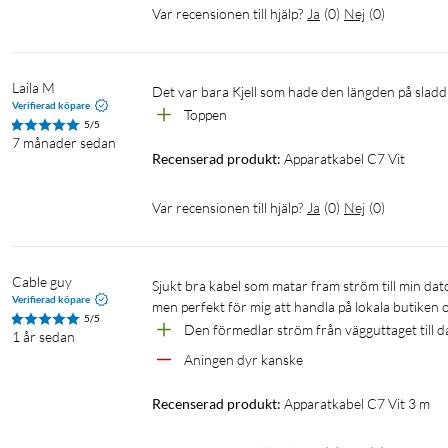
Var recensionen till hjälp?
Ja
(
0
)
Nej
(
0
)
Laila M
Det var bara Kjell som hade den längden på sladd
Verifierad köpare
Toppen
5/5
7 månader sedan
Recenserad produkt:
Apparatkabel C7 Vit
Var recensionen till hjälp?
Ja
(
0
)
Nej
(
0
)
Cable guy
Sjukt bra kabel som matar fram ström till min dator. Samma kabel fanns till typ halva priset från annat håll, minn inte exakt 
Verifierad köpare
men perfekt för mig att handla på lokala butiken o
5/5
Den förmedlar ström från vägguttaget till 
1 år sedan
Aningen dyr kanske
Recenserad produkt:
Apparatkabel C7 Vit 3 m