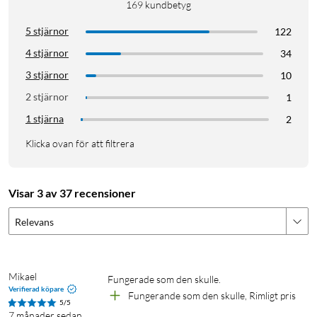
169
kundbetyg
5 stjärnor
122
4 stjärnor
34
3 stjärnor
10
2 stjärnor
1
1 stjärna
2
Klicka ovan för att filtrera
Visar 3 av 37 recensioner
Relevans
Mikael
Fungerade som den skulle.
Verifierad köpare
Fungerande som den skulle, Rimligt pris
5/5
7 månader sedan