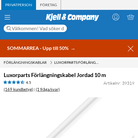
PRIVATPERSON
FÖRETAG
SOMMARREA - Upp till 50%
→
FÖRLÄNGNINGSKABLAR
LUXORPARTS FÖRLÄNGNINGSKABEL JORDAD 10 M
Luxorparts Förlängningskabel Jordad 10 m
4.5
Artikelnr: 39319
(169 kundbetyg)
(1 fråga/svar)
|