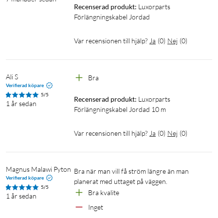
Recenserad produkt:
Luxorparts 
Förlängningskabel Jordad
Var recensionen till hjälp?
Ja
(
0
)
Nej
(
0
)
Ali S
Bra 
Verifierad köpare
5/5
Recenserad produkt:
Luxorparts 
1 år sedan
Förlängningskabel Jordad 10 m
Var recensionen till hjälp?
Ja
(
0
)
Nej
(
0
)
Magnus Malawi Pyton
Bra när man vill få ström längre än man 
Verifierad köpare
5/5
Bra kvalite 
1 år sedan
Inget