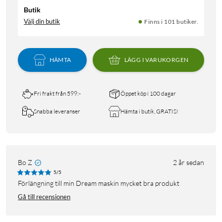
Butik
Välj din butik
Finns i 101 butiker.
HÄMTA
LÄGG I VARUKORGEN
Fri frakt från 599:-
Öppet köp i 100 dagar
Snabba leveranser
Hämta i butik, GRATIS!
Bo Z
2 år sedan
5/5
Förlängning till min Dream maskin mycket bra produkt
Gå till recensionen