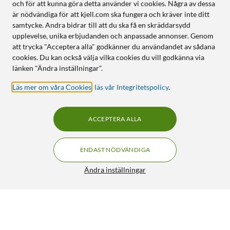
och för att kunna göra detta använder vi cookies. Några av dessa
är nödvändiga för att kjell.com ska fungera och kräver inte ditt
samtycke. Andra bidrar till att du ska få en skräddarsydd
upplevelse, unika erbjudanden och anpassade annonser. Genom
att trycka "Acceptera alla" godkänner du användandet av sådana
cookies. Du kan också välja vilka cookies du vill godkänna via
länken "Ändra inställningar".
Läs mer om våra Cookies
,
läs vår Integritetspolicy
.
ACCEPTERA ALLA
ENDAST NÖDVÄNDIGA
Ändra inställningar
Luxorparts Förlängningskabel Jordad 10 m
249:-
4.5/5