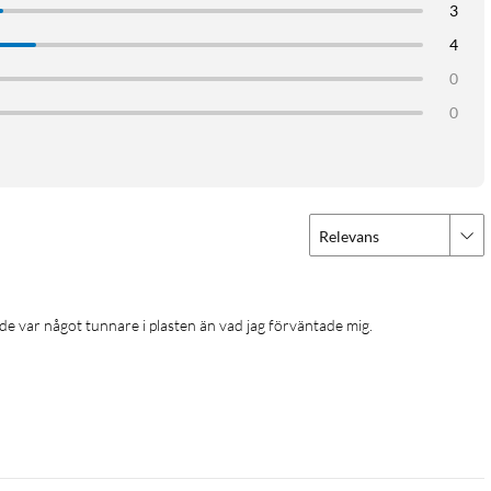
3
4
0
0
Relevans
 de var något tunnare i plasten än vad jag förväntade mig. 