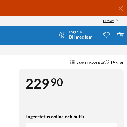
Butiker
Logga in
Bli medlem
Lägg i inköpslista
14 gillar
90
229
Lagerstatus online och butik