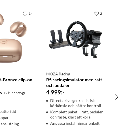
14
2
MOZA Racing
t-Bronze clip-on
R5 racingsimulator med ratt
och pedaler
4 999
:
-
.5
(2 kundbetyg)
Direct drive ger realistisk
körkänsla och bättre kontroll
batteritid
Komplett paket – ratt, pedaler
och fäste, klart att köra
appar
Anpassa inställningar enkelt
 anslutning