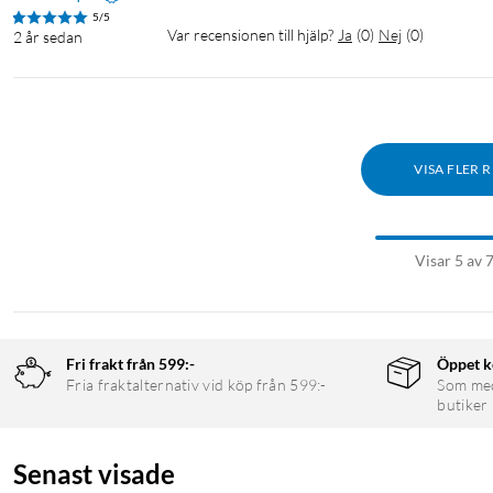
5/5
Var recensionen till hjälp?
Ja
(
0
)
Nej
(
0
)
2 år sedan
VISA FLER 
Visar 5 av 
Fri frakt från 599:-
Öppet k
Fria fraktalternativ vid köp från 599:-
Som medl
butiker
Senast visade