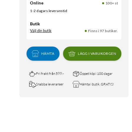
Online
100+ st
1-2 dagars leveranstid
Butik
Välj din butik
Finns i 97 butiker.
HÄMTA
LÄGG I VARUKORGEN
Fri frakt från 599:-
Öppet köp i 100 dagar
Snabba leveranser
Hämta i butik, GRATIS!