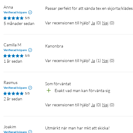
Anna
Passar perfekt för att sända tex en skjorta/kläde
Verifierad köpare
5/5
Var recensionen till hjälp?
Ja
(
0
)
Nej
(
0
)
5 månader sedan
Camilla M
Kanonbra
Verifierad köpare
5/5
Var recensionen till hjälp?
Ja
(
1
)
Nej
(
0
)
1 år sedan
Rasmus
Som förväntat
Verifierad köpare
Exakt vad man kan förvänta sig
5/5
2 år sedan
Var recensionen till hjälp?
Ja
(
0
)
Nej
(
0
)
Joakim
Utmärkt när man har mkt att skicka! 
Verifierad köpare