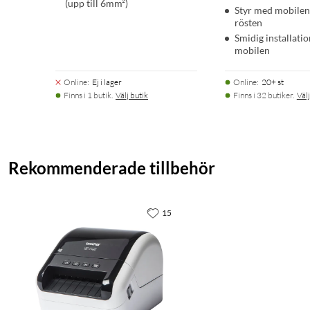
(upp till 6mm²)
Styr med mobilen 
rösten
Smidig installatio
mobilen
Online
:
Ej i lager
Online
:
20+ st
Finns i 1 butik.
Välj butik
Finns i 32 butiker.
Välj
Rekommenderade tillbehör
15