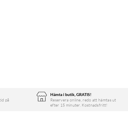
Hämta i butik, GRATIS!
tid på
Reservera online, redo att hämtas ut
efter 15 minuter. Kostnadsfritt!