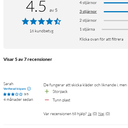
4.5
4 stjärnor
av 5
3 stjärnor
2 stjärnor
1 stjärna
16
kundbetyg
Klicka ovan för att filtrera
Visar 5 av 7 recensioner
Sarah
De fungerar att skicka kläder och liknande i, men
Verifierad köpare
Storpack 
3/5
4 månader sedan
Tunn plast
Var recensionen till hjälp?
Ja
(
0
)
Nej
(
0
)