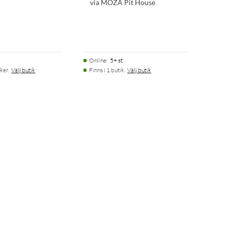
via MOZA Pit House
Online
:
5+ st
ker.
Välj butik
Finns i 1 butik.
Välj butik