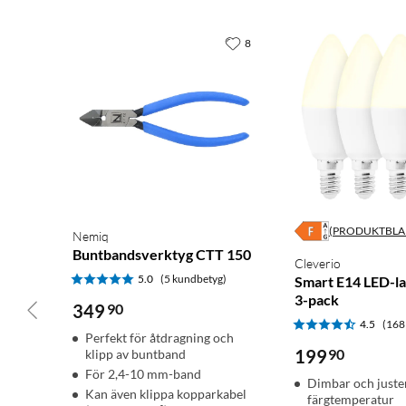
8
(PRODUKTBLA
Nemiq
Buntbandsverktyg CTT 150
Cleverio
5.0
(5 kundbetyg)
Smart E14 LED-l
3-pack
349
90
4.5
(168
Perfekt för åtdragning och
199
90
klipp av buntband
För 2,4-10 mm-band
Dimbar och juste
Kan även klippa kopparkabel
färgtemperatur