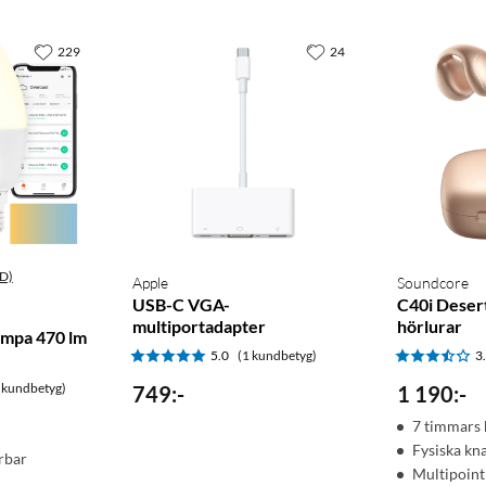
229
24
D)
Apple
Soundcore
USB-C VGA-
C40i Deser
multiportadapter
hörlurar
ampa 470 lm
5.0
(1 kundbetyg)
3
 kundbetyg)
749
:
-
1 190
:
-
7 timmars 
Fysiska kn
rbar
Multipoint