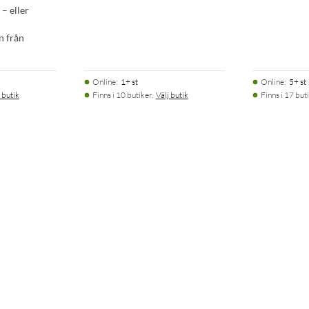
– eller
n från
Online
:
1+ st
Online
:
5+ st
 butik
Finns i 10 butiker.
Välj butik
Finns i 17 buti