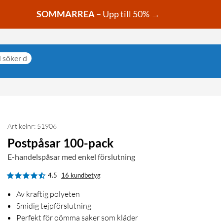
SOMMARREA
– Upp till 50% →
Artikelnr: 51906
Postpåsar 100-pack
E-handelspåsar med enkel förslutning
4.5
16 kundbetyg
Av kraftig polyeten
Smidig tejpförslutning
Perfekt för oömma saker som kläder