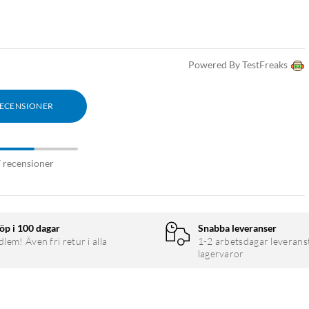
Powered By TestFreaks
RECENSIONER
7 recensioner
öp i 100 dagar
Snabba leveranser
em! Även fri retur i alla
1-2 arbetsdagar leverans
lagervaror