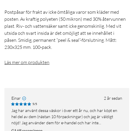
Postpåsar för frakt av icke ömtåliga varor som kläder med
posten. Av kraftig polyeten (50 mikron) med 30% återvunnen
plast. Riv- och vattensäker samt icke genomskinlig. Med vit
utsida och svart insida är det omöjligt att se innehållet i
påsen. Smidig, permanent ”peel & seal”-förslutning. Mått:
230x325 mm. 100-pack.
Läs mer om produkten
Einar
2 år sedan
5/5
Jag har använt dessa väskor i över ett år nu, och har köpt en
hel del av dem (nästan 10 förpackningar) och jag är väldigt
nöjd! Jag använder dem för e-handel och har inte...
Gå till recensionen