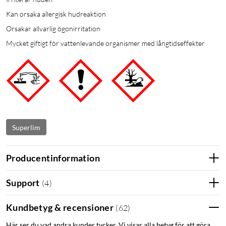
Kan orsaka allergisk hudreaktion
Orsakar allvarlig ögonirritation
Mycket giftigt för vattenlevande organismer med långtidseffekter
Superlim
Producentinformation
Support
(
4
)
Kundbetyg & recensioner
(
62
)
Här ser du vad andra kunder tycker. Vi visar alla betyg för att göra