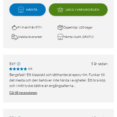
HÄMTA
LÄGG I VARUKORGEN
Fri frakt från 599:-
Öppet köp i 100 dagar
Snabba leveranser
Hämta i butik, GRATIS!
EdY
5 år sedan
5/5
Bergsfast! Ett klassiskt och lätthanterat epoxy-lim. Funkar till
det mesta och den behöver inte härda i evigheter. Ett bra köp
och i mitt tycke bättre än engångsalterna...
Gå till recensionen