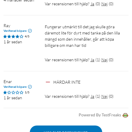
Var recensionen till hjälp?
Ja
(
0
)
Nej
(
0
)
Ray
fungerar utmärkt till det jag skulle göra 
Verifierad köpare
däremot lite för dyrt med tanke på den lilla 
4/5
mängd som den innehåller, går att köpa 
1 år sedan
Var recensionen till hjälp?
Ja
(
1
)
Nej
(
0
)
Enar
HÄRDAR INTE
Verifierad köpare
1/5
Var recensionen till hjälp?
Ja
(
1
)
Nej
(
0
)
1 år sedan
Powered By TestFreaks