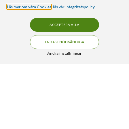
Läs mer om våra Cookies
,
läs vår Integritetspolicy
.
ACCEPTERA ALLA
ENDAST NÖDVÄNDIGA
Ändra inställningar
Loctite Power Epoxy Mini Lim
129:90
4.5/5
HÄMTA
LÄGG I VARUKORGEN