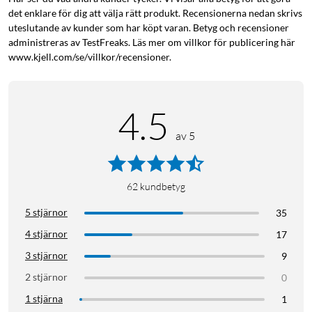
det enklare för dig att välja rätt produkt. Recensionerna nedan skrivs
uteslutande av kunder som har köpt varan. Betyg och recensioner
administreras av TestFreaks. Läs mer om villkor för publicering här
www.kjell.com/se/villkor/recensioner.
4.5
av 5
62
kundbetyg
5 stjärnor
35
4 stjärnor
17
3 stjärnor
9
2 stjärnor
0
1 stjärna
1