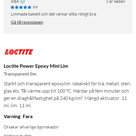
RBA
1 år sedan
5/5
Limmade bakelit och det verkar sitta riktigt bra.
Gå till recensionen
Loctite Power Epoxy Mini Lim
Transparent lim
Starkt och transparent epoxylim. Idealiskt för trä, metall, sten,
glas etc. Tål värme upp till 100 °C. Härdar på fem minuter och
ger en draghållfastighet på 240 kg/cm². Mängd aktivator: 11
ml, lim: 11 ml.
Varning
Fara
Orsakar allvarliga ögonskador
Irriterar huden