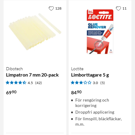
128
11
Dibotech
Loctite
Limpatron 7 mm 20-pack
Limborttagare 5 g
4.5
(42)
3.0
(5)
90
90
69
84
För rengöring och
korrigering
Droppfri applicering
För limspill, bläckfläckar,
m.m.