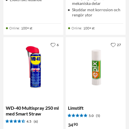
mekaniska delar
Skyddar mot korrosion och
rengör ytor
Online
:
100+ st
Online
:
100+ st
6
27
WD-40 Multispray 250 ml
Limstift
med Smart Straw
5.0
(5)
4.5
(6)
90
34