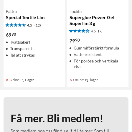
Pattex
Loctite
Special Textile Lim
Superglue Power Gel
Superlim 3 g
4.5
(12)
4.5
(7)
90
69
90
79
Tvättsäkert
Gummiförstärkt formula
Transparent
Vattenresistent
Tål att strykas
För porösa och vertikala
ytor
Online
:
Ej i lager
Online
:
Ej i lager
Få mer. Bli medlem!
Som medlem hos oss får du alltid lite mer. Som till