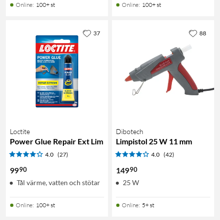
Online
:
100+ st
Online
:
100+ st
37
88
Loctite
Dibotech
Power Glue Repair Ext Lim
Limpistol 25 W 11 mm
4.0
(27)
4.0
(42)
90
90
99
149
Tål värme, vatten och stötar
25 W
Online
:
100+ st
Online
:
5+ st