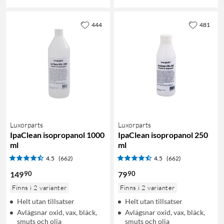
444
481
Luxorparts
Luxorparts
IpaClean isopropanol 1000
IpaClean isopropanol 250
ml
ml
4.5
(662)
4.5
(662)
90
90
149
79
Finns i 2 varianter
Finns i 2 varianter
Helt utan tillsatser
Helt utan tillsatser
Avlägsnar oxid, vax, bläck,
Avlägsnar oxid, vax, bläck,
smuts och olja
smuts och olja