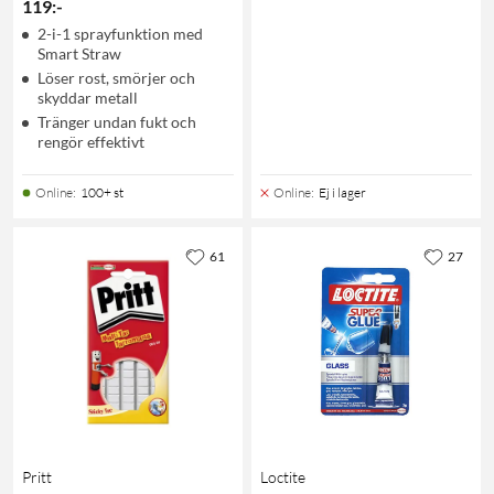
119
:
-
2-i-1 sprayfunktion med
Smart Straw
Löser rost, smörjer och
skyddar metall
Tränger undan fukt och
rengör effektivt
Online
:
100+ st
Online
:
Ej i lager
61
27
Pritt
Loctite