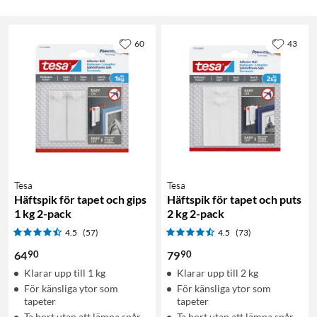
60
43
Tesa
Tesa
Häftspik för tapet och gips
Häftspik för tapet och puts
1 kg 2-pack
2 kg 2-pack
4.5
(57)
4.5
(73)
90
90
64
79
Klarar upp till 1 kg
Klarar upp till 2 kg
För känsliga ytor som
För känsliga ytor som
tapeter
tapeter
Ta bort utan att lämna spår
Ta bort utan att lämna spår