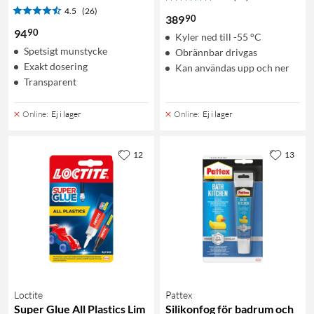
4.5
(26)
90
389
90
94
Kyler ned till -55 °C
Spetsigt munstycke
Obrännbar drivgas
Exakt dosering
Kan användas upp och ner
Transparent
Online
:
Ej i lager
Online
:
Ej i lager
12
13
Loctite
Pattex
Super Glue All Plastics Lim
Silikonfog för badrum och