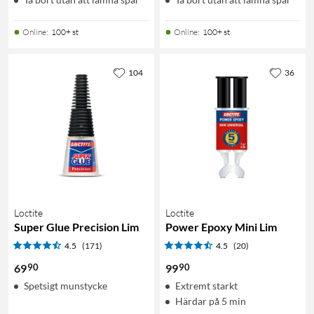
Online
:
100+ st
Online
:
100+ st
104
36
Loctite
Loctite
Super Glue Precision Lim
Power Epoxy Mini Lim
4.5
(171)
4.5
(20)
90
90
69
99
Spetsigt munstycke
Extremt starkt
Härdar på 5 min