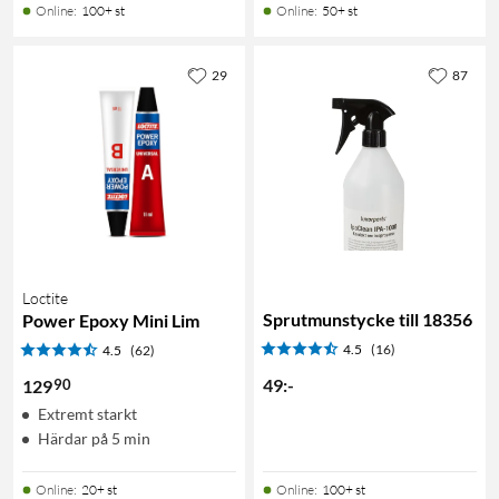
Online
:
100+ st
Online
:
50+ st
29
87
Loctite
Sprutmunstycke till 18356
Power Epoxy Mini Lim
4.5
(16)
4.5
(62)
49
:
-
90
129
Extremt starkt
Härdar på 5 min
Online
:
20+ st
Online
:
100+ st