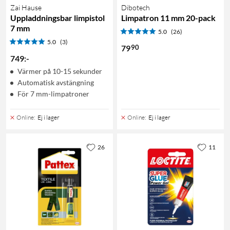
Zai Hause
Dibotech
Uppladdningsbar limpistol
Limpatron 11 mm 20-pack
7 mm
5.0
(26)
5.0
(3)
90
79
749
:
-
Värmer på 10-15 sekunder
Automatisk avstängning
För 7 mm-limpatroner
Online
:
Ej i lager
Online
:
Ej i lager
26
11