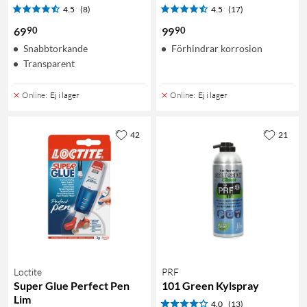
4.5
(8)
4.5
(17)
90
90
69
99
Snabbtorkande
Förhindrar korrosion
Transparent
Online
:
Ej i lager
Online
:
Ej i lager
42
21
Loctite
PRF
Super Glue Perfect Pen
101 Green Kylspray
Lim
4.0
(13)