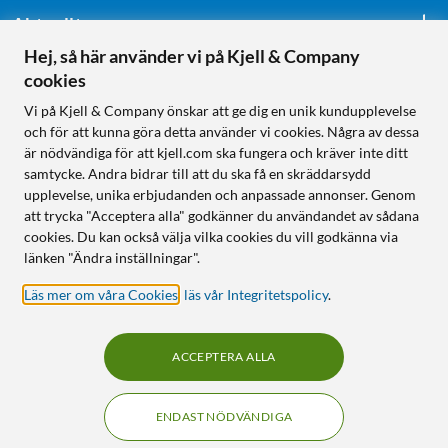
Aktuellt
Hej, så här använder vi på Kjell & Company
cookies
Följ oss
Vi på Kjell & Company önskar att ge dig en unik kundupplevelse
och för att kunna göra detta använder vi cookies. Några av dessa
är nödvändiga för att kjell.com ska fungera och kräver inte ditt
samtycke. Andra bidrar till att du ska få en skräddarsydd
Handla från:
upplevelse, unika erbjudanden och anpassade annonser. Genom
att trycka "Acceptera alla" godkänner du användandet av sådana
Sverige
cookies. Du kan också välja vilka cookies du vill godkänna via
Norge
länken "Ändra inställningar".
Läs mer om våra Cookies
,
läs vår Integritetspolicy
.
ACCEPTERA ALLA
ENDAST NÖDVÄNDIGA
KUNSKAP OCH TILLBEHÖR TILL