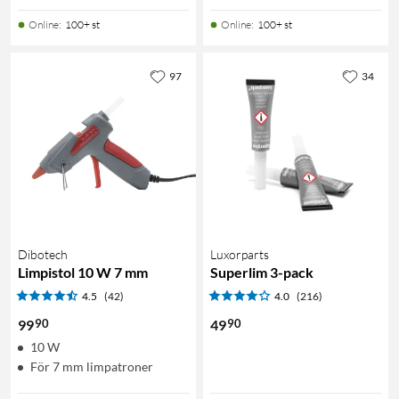
Online
:
100+ st
Online
:
100+ st
97
34
Dibotech
Luxorparts
Limpistol 10 W 7 mm
Superlim 3-pack
4.5
(42)
4.0
(216)
90
90
99
49
10 W
För 7 mm limpatroner