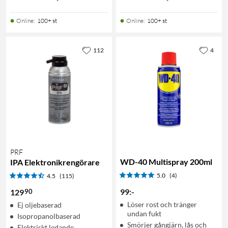
Online
:
100+ st
Online
:
100+ st
112
4
PRF
WD-40 Multispray 200ml
IPA Elektronikrengörare
5.0
(4)
4.5
(115)
99
:
-
90
129
Löser rost och tränger
Ej oljebaserad
undan fukt
Isopropanolbaserad
Smörjer gångjärn, lås och
Elektriskt ledande