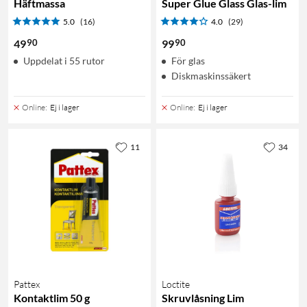
Häftmassa
Super Glue Glass Glas-lim
5.0
(16)
4.0
(29)
90
90
49
99
Uppdelat i 55 rutor
För glas
Diskmaskinssäkert
Online
:
Ej i lager
Online
:
Ej i lager
11
34
Pattex
Loctite
Kontaktlim 50 g
Skruvlåsning Lim