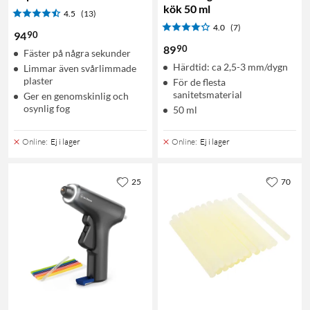
kök 50 ml
4.5
(13)
4.0
(7)
90
94
90
89
Fäster på några sekunder
Härdtid: ca 2,5-3 mm/dygn
Limmar även svårlimmade
plaster
För de flesta
sanitetsmaterial
Ger en genomskinlig och
osynlig fog
50 ml
Online
:
Ej i lager
Online
:
Ej i lager
25
70