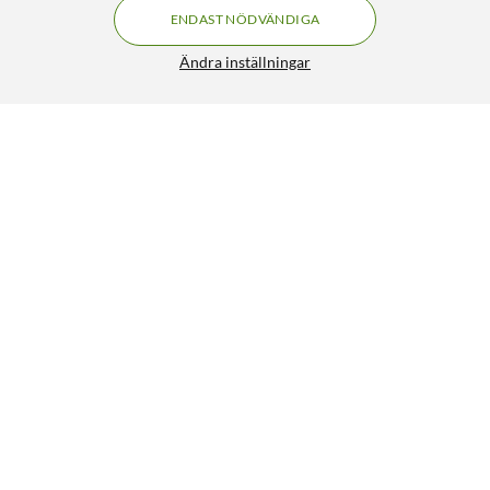
ENDAST NÖDVÄNDIGA
Ändra inställningar
Dymo Letratag Märktejp av plast 12 mm Gul
134:-
4.5/5
HÄMTA
LÄGG I VARUKORGEN
Liknande produkter