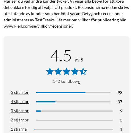
Här ser du vad andra kunder tycker. Vi visar alla betyg för att göra
det enklare för dig att välja rätt produkt. Recensionerna nedan skrivs
uteslutande av kunder som har köpt varan. Betyg och recensioner
administreras av TestFreaks. Läs mer om villkor för publicering här
www.kjell.com/se/villkor/recensioner.
4.5
av 5
140
kundbetyg
5 stjärnor
93
4 stjärnor
37
3 stjärnor
9
2 stjärnor
0
1 stjärna
1