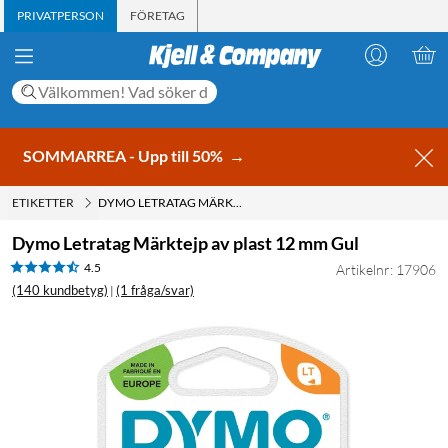
PRIVATPERSON
FÖRETAG
SOMMARREA - Upp till 50%
→
ETIKETTER
DYMO LETRATAG MÄRKTEJP AV PLAST 12 MM GUL
Dymo Letratag Märktejp av plast 12 mm Gul
4.5
Artikelnr: 17906
(140 kundbetyg)
(1 fråga/svar)
|