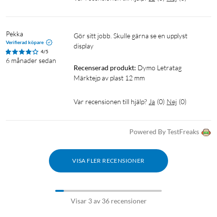
Pekka
Gör sitt jobb. Skulle gärna se en upplyst 
Verifierad köpare
display
4/5
6 månader sedan
Recenserad produkt:
Dymo Letratag 
Märktejp av plast 12 mm
Var recensionen till hjälp?
Ja
(
0
)
Nej
(
0
)
Powered By TestFreaks
VISA FLER RECENSIONER
Visar 3 av 36 recensioner