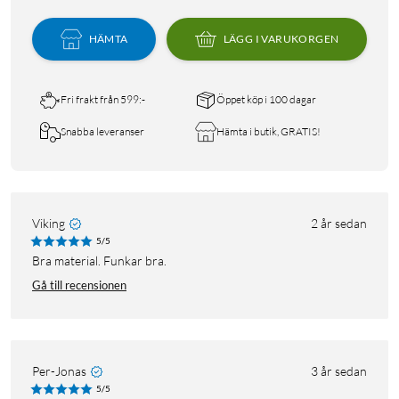
HÄMTA
LÄGG I VARUKORGEN
Fri frakt från 599:-
Öppet köp i 100 dagar
Snabba leveranser
Hämta i butik, GRATIS!
Viking
2 år sedan
5/5
Bra material. Funkar bra.
Gå till recensionen
Per-Jonas
3 år sedan
5/5