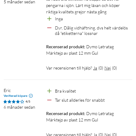
5 månader sedan
pengarna i sjön. Lärt mig läxan och köper 
riktiga kvalitets grejor nästa gång
Inga
Dyr, Dålig vidhäftning, dvs helt värdelös 
då "etiketterna" lossnar
Recenserad produkt:
Dymo Letratag 
Märktejp av plast 12 mm Gul
Var recensionen till hjälp?
Ja
(
0
)
Nej
(
0
)
Eric
Bra kvalitet
Verifierad köpare
Tar slut allderles för snabbt
4/5
6 månader sedan
Recenserad produkt:
Dymo Letratag 
Märktejp av plast 12 mm Gul
Var recensionen till hjälp?
Ja
(
0
)
Nej
(
0
)