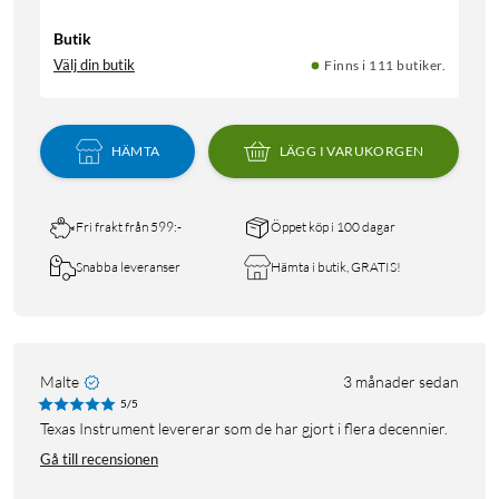
Butik
Välj din butik
Finns i 111 butiker.
HÄMTA
LÄGG I VARUKORGEN
Fri frakt från 599:-
Öppet köp i 100 dagar
Snabba leveranser
Hämta i butik, GRATIS!
Malte
3 månader sedan
5/5
Texas Instrument levererar som de har gjort i flera decennier.
Gå till recensionen