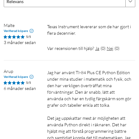
Relevans
Malte
Texas Instrument levererar som de har gjort i 
Verifierad köpare
flera decennier. 
5/5
3 månader sedan
Var recensionen till hjälp?
Ja
(
0
)
Nej
(
0
)
Arup
Jag har använt TI-84 Plus CE Python Edition 
Verifierad köpare
under mina studier i matematik och fysik, och 
5/5
den har verkligen överträffat mina 
6 månader sedan
förväntningar. Den är snabb, lätt att 
använda och har en tydlig färgskärm som gör 
grafer och tabeller enkla att tolka.

Det jag uppskattar mest är möjligheten att 
använda Python direkt i räknaren. Det har 
hjälpt mig att förstå programmering bättre 
och samtidigt koppla det till matematiken. Jag 