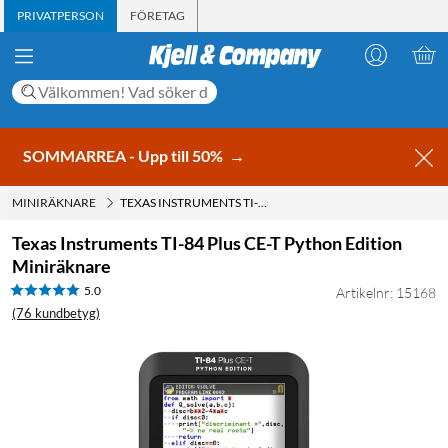
PRIVATPERSON
FÖRETAG
SOMMARREA - Upp till 50%
→
MINIRÄKNARE
TEXAS INSTRUMENTS TI-84 PLUS CE-T PYTHON EDITION MINIRÄKNARE
Texas Instruments TI-84 Plus CE-T Python Edition
Miniräknare
5.0
Artikelnr: 15168
(76 kundbetyg)