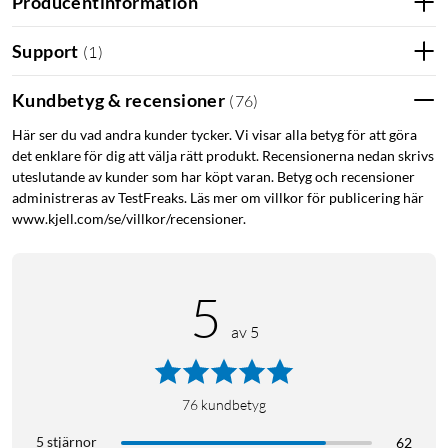
Producentinformation
även anslutas till Windows-dator eller Mac. Kan också via
USB-anslutningen till en dator projicera räknarens skärm på
Support
(
1
)
t.ex. en projektor. Levereras med Mini-USB-kabel. Drivs via det
inbyggda, uppladdningsbara batteriet.
Kundbetyg & recensioner
(
76
)
Här ser du vad andra kunder tycker. Vi visar alla betyg för att göra
det enklare för dig att välja rätt produkt. Recensionerna nedan skrivs
uteslutande av kunder som har köpt varan. Betyg och recensioner
administreras av TestFreaks. Läs mer om villkor för publicering här
www.kjell.com/se/villkor/recensioner.
5
av 5
76
kundbetyg
5 stjärnor
62