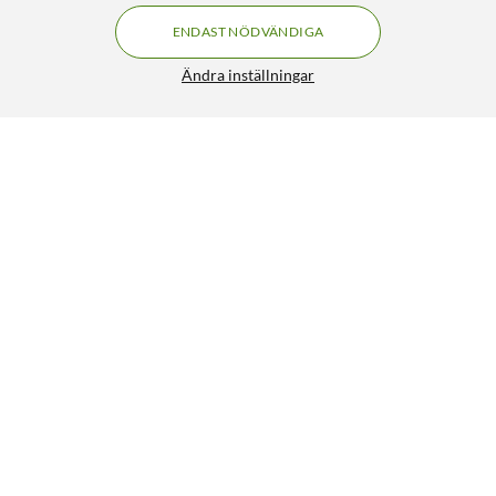
ENDAST NÖDVÄNDIGA
Ändra inställningar
Texas Instruments TI-84 Plus CE-T Python Edition
FRI FRAKT
Miniräknare
1 899:-
5/5
HÄMTA
LÄGG I VARUKORGEN
Liknande produkter