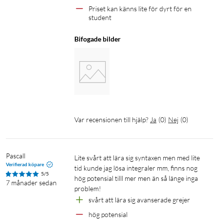
Priset kan känns lite för dyrt för en 
student
Bifogade bilder
Var recensionen till hjälp?
Ja
(
0
)
Nej
(
0
)
Pascall
Lite svårt att lära sig syntaxen men med lite 
Verifierad köpare
tid kunde jag lösa integraler mm, finns nog 
5/5
hög potensial tilll mer men än så länge inga 
7 månader sedan
problem!
svårt att lära sig avanserade grejer 
hög potensial