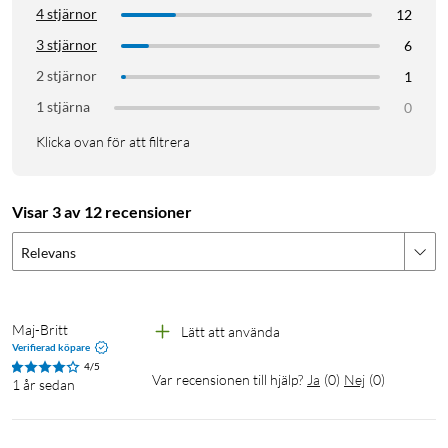
4 stjärnor
12
3 stjärnor
6
2 stjärnor
1
1 stjärna
0
Klicka ovan för att filtrera
Visar 3 av 12 recensioner
Relevans
Maj-Britt
Lätt att använda
Verifierad köpare
4/5
Var recensionen till hjälp?
Ja
(
0
)
Nej
(
0
)
1 år sedan