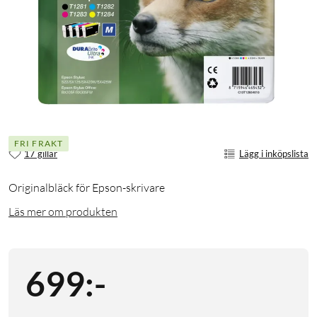
FRI FRAKT
17 gillar
Lägg i inköpslista
Originalbläck för Epson-skrivare
Läs mer om produkten
699
:
-