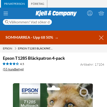
PRIVATPERSON
FÖRETAG
SOMMARREA - Upp till 50%
→
EPSON
EPSON T1285 BLÄCKPATRON 4-PACK
Epson T1285 Bläckpatron 4-pack
4.5
Artikelnr: 17104
(55 kundbetyg)