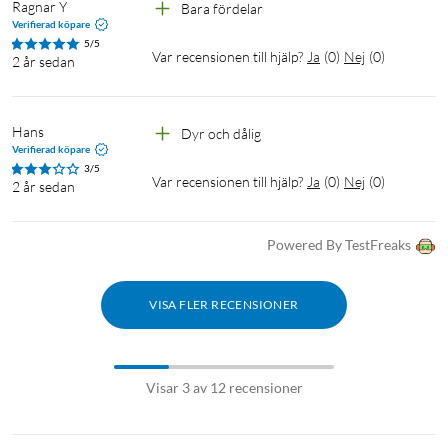
Ragnar Y
Bara fördelar
Verifierad köpare
5/5
Var recensionen till hjälp?
Ja
(
0
)
Nej
(
0
)
2 år sedan
Hans
Dyr och dålig 
Verifierad köpare
3/5
Var recensionen till hjälp?
Ja
(
0
)
Nej
(
0
)
2 år sedan
Powered By TestFreaks
VISA FLER RECENSIONER
Visar 3 av 12 recensioner