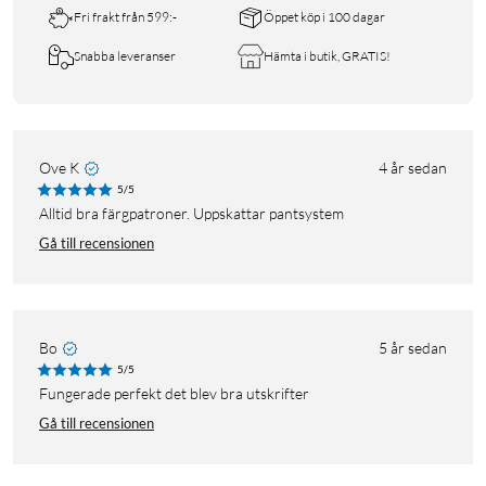
Fri frakt från 599:-
Öppet köp i 100 dagar
Snabba leveranser
Hämta i butik, GRATIS!
Ove K
4 år sedan
5/5
Alltid bra färgpatroner. Uppskattar pantsystem
Gå till recensionen
Bo
5 år sedan
5/5
Fungerade perfekt det blev bra utskrifter
Gå till recensionen