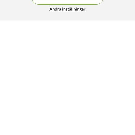
Ändra inställningar
Epson T1285 Bläckpatron 4-pack
FRI FRAKT
4.5/5
699:-
HÄMTA
LÄGG I VARUKORGEN
Liknande produkter
19
18