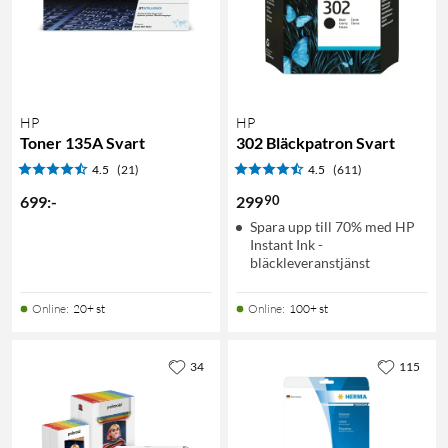
HP
HP
Toner 135A Svart
302 Bläckpatron Svart
4.5
(21)
4.5
(611)
90
699
:
-
299
Spara upp till 70% med HP
Instant Ink -
bläckleveranstjänst
Online
:
20+ st
Online
:
100+ st
34
115