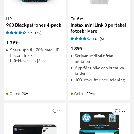
HP
Fujifilm
963 Bläckpatroner 4-pack
Instax mini Link 3 portabel
fotoskrivare
4.5
(79)
4.0
(6)
1 399
:
-
1 395
:
-
Spara upp till 70% med HP
Instant Ink -
Skriver ut direkt från
bläckleveranstjänst
mobilen
App för unika och kreativa
bilder
100 utskrifter per laddning
Online
:
20+ st
Online
:
50+ st
1
77