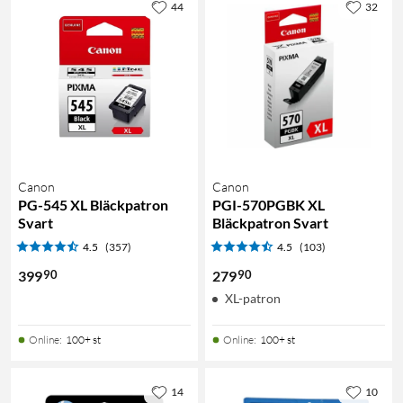
44
32
Canon
Canon
PG-545 XL Bläckpatron
PGI-570PGBK XL
Svart
Bläckpatron Svart
4.5
(357)
4.5
(103)
90
90
399
279
XL-patron
Online
:
100+ st
Online
:
100+ st
14
10