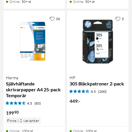
Online
:
50+ st
Online
:
50+ st
26
2
Herma
HP
Självhäftande
305 Bläckpatroner 2-pack
skrivarpapper A4 25-pack
4.5
(200)
Temporär
449
:
-
4.5
(85)
90
199
Finns i 2 varianter
Online
:
100+ st
Online
:
100+ st