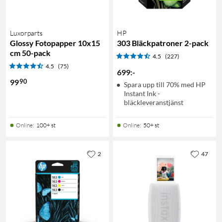
Luxorparts
HP
Glossy Fotopapper 10x15
303 Bläckpatroner 2-pack
cm 50-pack
4.5
(227)
4.5
(75)
699
:
-
90
99
Spara upp till 70% med HP
Instant Ink -
bläckleveranstjänst
Online
:
100+ st
Online
:
50+ st
2
47