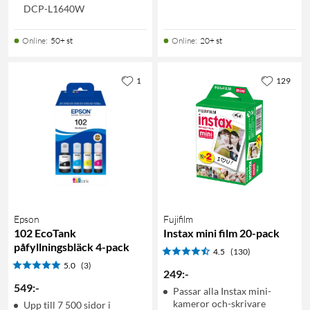
DCP-L1640W
Online
:
50+ st
Online
:
20+ st
1
129
Epson
Fujifilm
102 EcoTank
Instax mini film 20-pack
påfyllningsbläck 4-pack
4.5
(130)
5.0
(3)
249
:
-
549
:
-
Passar alla Instax mini-
kameror och-skrivare
Upp till 7 500 sidor i