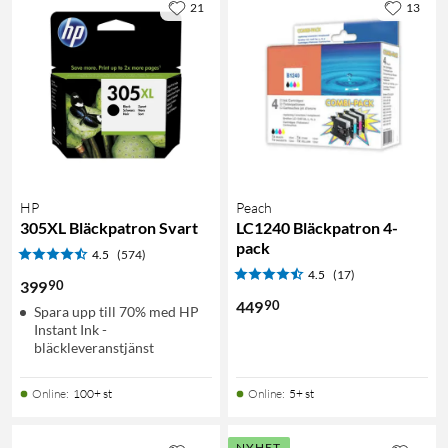
21
13
HP
Peach
305XL Bläckpatron Svart
LC1240 Bläckpatron 4-
pack
4.5
(574)
4.5
(17)
90
399
90
449
Spara upp till 70% med HP
Instant Ink -
bläckleveranstjänst
Online
:
100+ st
Online
:
5+ st
NYHET