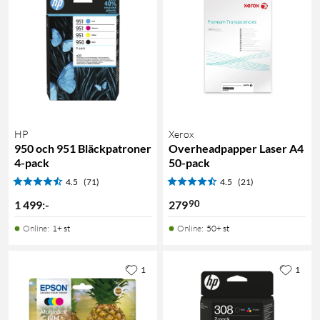
HP
Xerox
950 och 951 Bläckpatroner
Overheadpapper Laser A4
4-pack
50-pack
4.5
(71)
4.5
(21)
90
1 499
:
-
279
Online
:
1+ st
Online
:
50+ st
1
1