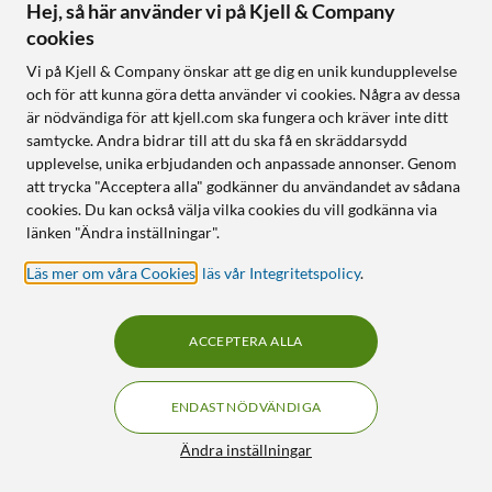
Hej, så här använder vi på Kjell & Company
cookies
0
8
Vi på Kjell & Company önskar att ge dig en unik kundupplevelse
och för att kunna göra detta använder vi cookies. Några av dessa
är nödvändiga för att kjell.com ska fungera och kräver inte ditt
samtycke. Andra bidrar till att du ska få en skräddarsydd
upplevelse, unika erbjudanden och anpassade annonser. Genom
att trycka "Acceptera alla" godkänner du användandet av sådana
cookies. Du kan också välja vilka cookies du vill godkänna via
länken "Ändra inställningar".
Brother
Brother
Läs mer om våra Cookies
,
läs vår Integritetspolicy
.
Toner TN-2210 Svart
Toner TN-241 Svart
5.0
(23)
5.0
(8)
ACCEPTERA ALLA
599
:
-
999
:
-
Online
:
50+ st
Online
:
20+ st
ENDAST NÖDVÄNDIGA
Filter
91
9
Ändra inställningar