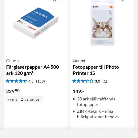
Canon
Xiaomi
Färglaserpapper A4 500
Fotopapper till Photo
ark 120 g/m²
Printer 1S
4.5
(153)
3.0
(1)
90
229
149
:
-
20 ark självhäftande
Finns i 2 varianter
fotopapper
ZINK-teknik – inga
bläckpatroner behövs
Online
:
100+ st
Online
:
100+ st