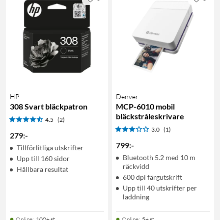
HP
Denver
308 Svart bläckpatron
MCP-6010 mobil
bläckstråleskrivare
4.5
(2)
3.0
(1)
279
:
-
799
:
-
Tillförlitliga utskrifter
Bluetooth 5.2 med 10 m
Upp till 160 sidor
räckvidd
Hållbara resultat
600 dpi färgutskrift
Upp till 40 utskrifter per
laddning
Online
:
100+ st
Online
:
5+ st