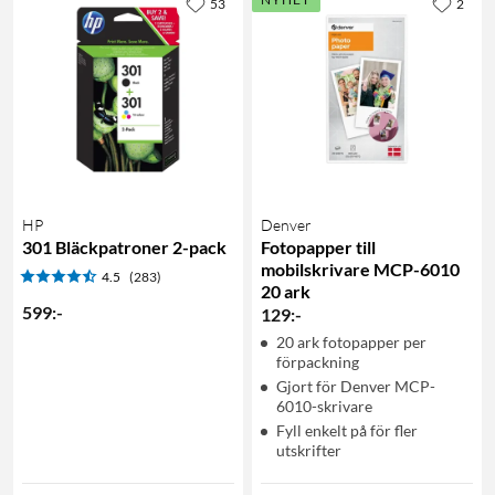
53
2
HP
Denver
301 Bläckpatroner 2-pack
Fotopapper till
mobilskrivare MCP-6010
4.5
(283)
20 ark
599
:
-
129
:
-
20 ark fotopapper per
förpackning
Gjort för Denver MCP-
6010-skrivare
Fyll enkelt på för fler
utskrifter