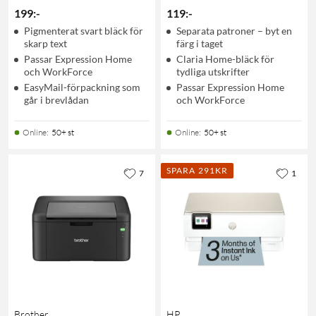
199
:
-
119
:
-
Pigmenterat svart bläck för
Separata patroner – byt en
skarp text
färg i taget
Passar Expression Home
Claria Home-bläck för
och WorkForce
tydliga utskrifter
EasyMail-förpackning som
Passar Expression Home
går i brevlådan
och WorkForce
Online
:
50+ st
Online
:
50+ st
SPARA 291KR
7
1
Brother
HP