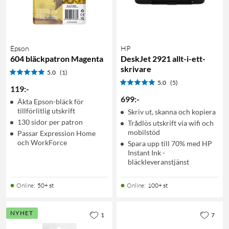
Epson
HP
604 bläckpatron Magenta
DeskJet 2921 allt-i-ett-
skrivare
5.0
(1)
5.0
(5)
119
:
-
699
:
-
Äkta Epson-bläck för
tillförlitlig utskrift
Skriv ut, skanna och kopiera
130 sidor per patron
Trådlös utskrift via wifi och
mobilstöd
Passar Expression Home
och WorkForce
Spara upp till 70% med HP
Instant Ink -
bläckleveranstjänst
Online
:
50+ st
Online
:
100+ st
NYHET
1
7