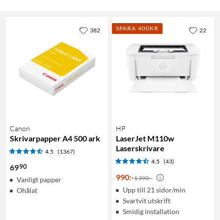
SPARA 400KR
382
22
Canon
HP
Skrivarpapper A4 500 ark
LaserJet M110w
Laserskrivare
4.5
(1367)
4.5
(43)
90
69
990
:
-
1 390:-
Vanligt papper
Upp till 21 sidor/min
Ohålat
Svartvit utskrift
Smidig installation