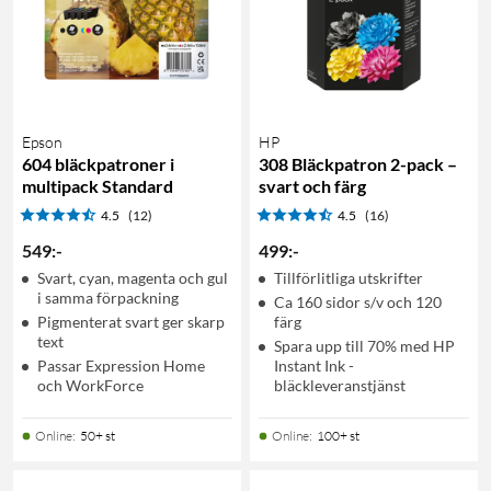
Epson
HP
604 bläckpatroner i
308 Bläckpatron 2-pack –
multipack Standard
svart och färg
4.5
(12)
4.5
(16)
549
:
-
499
:
-
Svart, cyan, magenta och gul
Tillförlitliga utskrifter
i samma förpackning
Ca 160 sidor s/v och 120
Pigmenterat svart ger skarp
färg
text
Spara upp till 70% med HP
Passar Expression Home
Instant Ink -
och WorkForce
bläckleveranstjänst
Online
:
50+ st
Online
:
100+ st