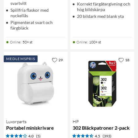
svartvitt
Korrekt färgåtergivning och
hög bildskärpa
Spillfria flaskor med
nyckellås
20 bildark med blank yta
Pigmenterat svart och
färgbläck
Online
:
50+ st
Online
:
100+ st
MEDLEMSPRIS
29
18
Luxorparts
HP
Portabel miniskrivare
302 Bläckpatroner 2-pack
4.0
(5)
4.5
(393)