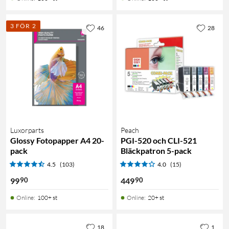
3 FÖR 2
46
28
Luxorparts
Peach
Glossy Fotopapper A4 20-
PGI-520 och CLI-521
pack
Bläckpatron 5-pack
4.5
(103)
4.0
(15)
90
90
99
449
Online
:
100+ st
Online
:
20+ st
18
1