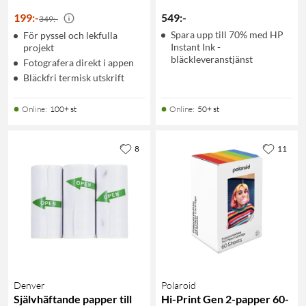
199
:
-
549
:
-
349:-
Spara upp till 70% med HP
För pyssel och lekfulla
Instant Ink -
projekt
bläckleveranstjänst
Fotografera direkt i appen
Bläckfri termisk utskrift
Online
:
100+ st
Online
:
50+ st
8
11
Denver
Polaroid
Självhäftande papper till
Hi-Print Gen 2-papper 60-