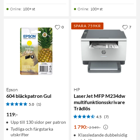
Online
:
100+ st
Online
:
100+ st
SPARA 759KR
0
7
Epson
HP
604 bläckpatron Gul
LaserJet MFP M234dw
multifunktionsskrivare
5.0
(1)
Trådlös
119
:
-
4.5
(7)
Upp till 130 sidor per patron
1 790
:
-
2 549:-
Tydliga och färgstarka
utskrifter
Klassledande dubbelsidig