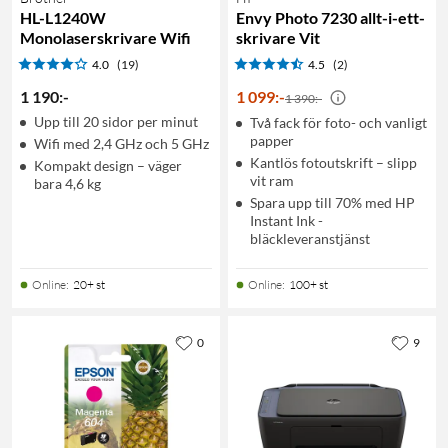
HL-L1240W
Envy Photo 7230 allt-i-ett-
Monolaserskrivare Wifi
skrivare Vit
4.0
(19)
4.5
(2)
1 190
:
-
1 099
:
-
1 390:-
Upp till 20 sidor per minut
Två fack för foto- och vanligt
papper
Wifi med 2,4 GHz och 5 GHz
Kantlös fotoutskrift – slipp
Kompakt design – väger
vit ram
bara 4,6 kg
Spara upp till 70% med HP
Instant Ink -
bläckleveranstjänst
Online
:
20+ st
Online
:
100+ st
0
9