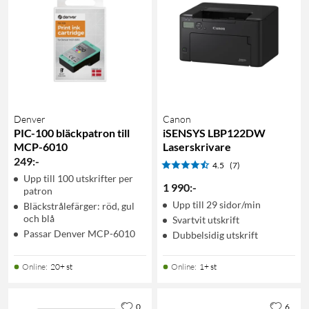
Denver
Canon
PIC-100 bläckpatron till
iSENSYS LBP122DW
MCP-6010
Laserskrivare
249
:
-
4.5
(7)
Upp till 100 utskrifter per
1 990
:
-
patron
Upp till 29 sidor/min
Bläckstrålefärger: röd, gul
och blå
Svartvit utskrift
Passar Denver MCP-6010
Dubbelsidig utskrift
Online
:
20+ st
Online
:
1+ st
0
6