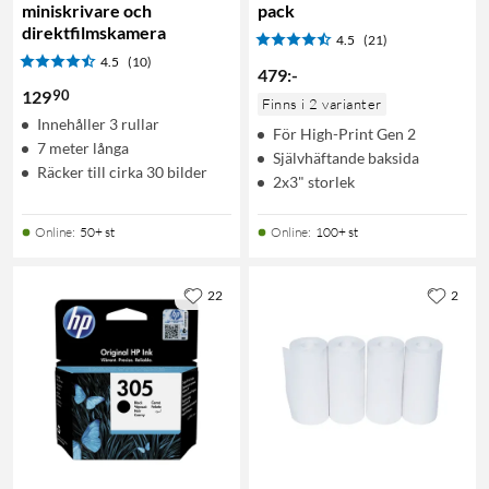
miniskrivare och
pack
direktfilmskamera
4.5
(21)
4.5
(10)
479
:
-
90
129
Finns i 2 varianter
Innehåller 3 rullar
För High-Print Gen 2
7 meter långa
Självhäftande baksida
Räcker till cirka 30 bilder
2x3" storlek
Online
:
50+ st
Online
:
100+ st
22
2