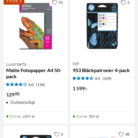
3 FÖR 2
52
3
Luxorparts
HP
Matte Fotopapper A4 50-
953 Bläckpatroner 4-pack
pack
4.5
(109)
4.0
(136)
1 599
:
-
90
129
Dubbelsidigt
Online
:
100+ st
Online
:
50+ st
3
38