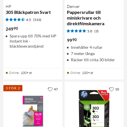
HP
Denver
305 Bläckpatron Svart
Pappersrullar till
miniskrivare och
4.5
(533)
direktfilmskamera
90
249
5.0
(3)
Spara upp till 70% med HP
90
99
Instant Ink -
bläckleveranstjänst
Innehåller 4 rullar
7 meter långa
Räcker till cirka 30 bilder
Online
:
100+ st
Online
:
100+ st
3 FÖR 2
47
10