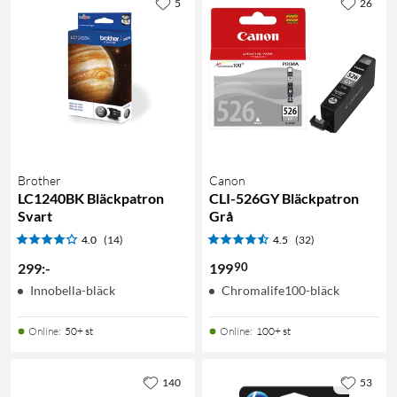
5
26
Brother
Canon
LC1240BK Bläckpatron
CLI-526GY Bläckpatron
Svart
Grå
4.0
(14)
4.5
(32)
90
299
:
-
199
Innobella-bläck
Chromalife100-bläck
Online
:
50+ st
Online
:
100+ st
140
53