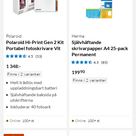
Polaroid
Herma
Polaroid Hi-Print Gen 2 Kit
Självhäftande
Portabel fotoskrivare Vit
skrivarpapper A4 25-pack
Permanent
4.5
(53)
4.5
(85)
1 348
:
-
90
199
Finns i 2 varianter
Finns i 2 varianter
Helt trådlös med
uppladdningsbart batteri
Självhäftande baksida på
utskrifterna
Inkluderar 40 fotoark
Online
:
100+ st
Online
:
100+ st