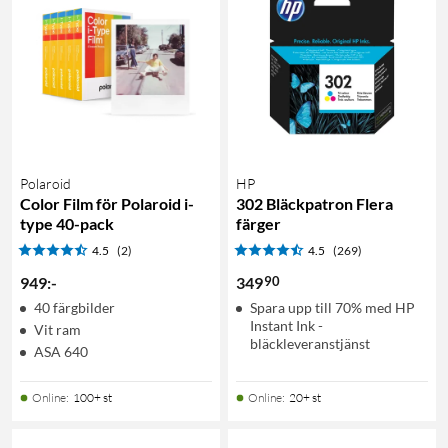
Polaroid
HP
Color Film för Polaroid i-
302 Bläckpatron Flera
type 40-pack
färger
4.5
(2)
4.5
(269)
90
949
:
-
349
40 färgbilder
Spara upp till 70% med HP
Instant Ink -
Vit ram
bläckleveranstjänst
ASA 640
Online
:
100+ st
Online
:
20+ st