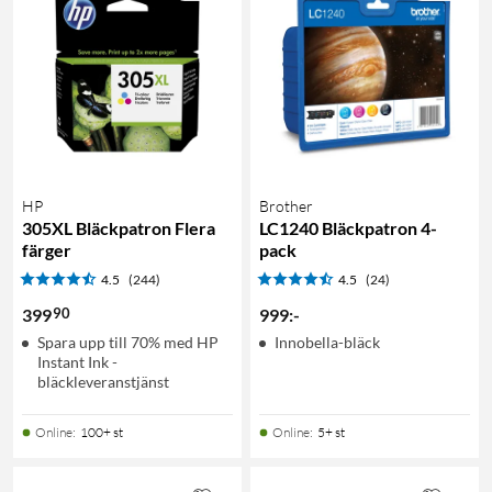
HP
Brother
305XL Bläckpatron Flera
LC1240 Bläckpatron 4-
färger
pack
4.5
(244)
4.5
(24)
90
399
999
:
-
Spara upp till 70% med HP
Innobella-bläck
Instant Ink -
bläckleveranstjänst
Online
:
100+ st
Online
:
5+ st