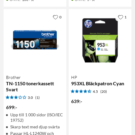
0
1
Brother
HP
TN-1150 tonerkassett
953XL Bläckpatron Cyan
Svart
4.5
(20)
3.0
(1)
639
:
-
699
:
-
Upp till 1 000 sidor (ISO/IEC
19752)
Skarp text med djup svärta
Passar HL-L1240W och