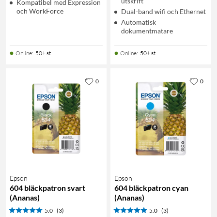
utskrift
Kompatibel med Expression
och WorkForce
Dual-band wifi och Ethernet
Automatisk
dokumentmatare
Online
:
50+ st
Online
:
50+ st
0
0
Epson
Epson
604 bläckpatron svart
604 bläckpatron cyan
(Ananas)
(Ananas)
5.0
(3)
5.0
(3)