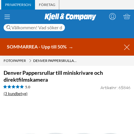
PRIVATPERSON
FÖRETAG
SOMMARREA - Upp till 50%
→
FOTOPAPPER
DENVER PAPPERSRULLAR TILL MINISKRIVARE OCH DIREKTFILMSKAMERA
Denver Pappersrullar till miniskrivare och
direktfilmskamera
5.0
Artikelnr: 65846
(3 kundbetyg)