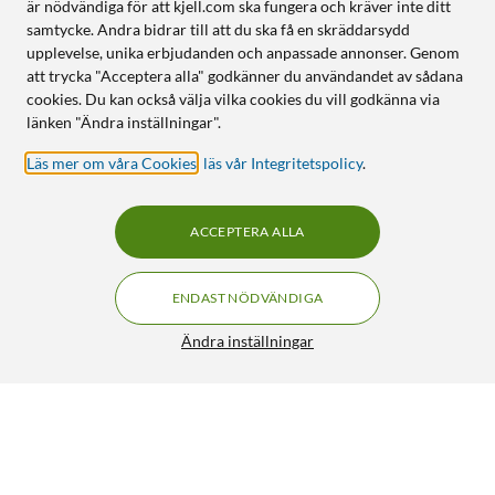
är nödvändiga för att kjell.com ska fungera och kräver inte ditt
samtycke. Andra bidrar till att du ska få en skräddarsydd
upplevelse, unika erbjudanden och anpassade annonser. Genom
att trycka "Acceptera alla" godkänner du användandet av sådana
cookies. Du kan också välja vilka cookies du vill godkänna via
länken "Ändra inställningar".
Läs mer om våra Cookies
,
läs vår Integritetspolicy
.
ACCEPTERA ALLA
ENDAST NÖDVÄNDIGA
Ändra inställningar
Denver Pappersrullar till miniskrivare och
direktfilmskamera
99:90
5/5
HÄMTA
LÄGG I VARUKORGEN