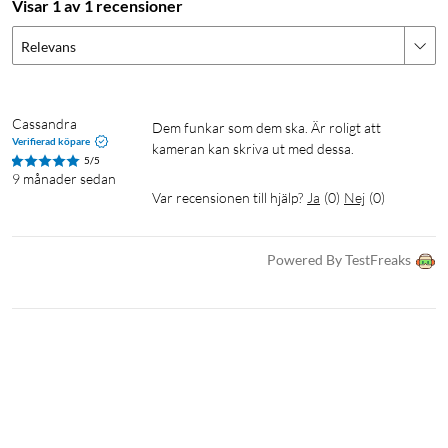
Visar 1 av 1 recensioner
Relevans
Cassandra
Dem funkar som dem ska. Är roligt att 
Verifierad köpare
kameran kan skriva ut med dessa. 
5/5
9 månader sedan
Var recensionen till hjälp?
Ja
(
0
)
Nej
(
0
)
Powered By TestFreaks