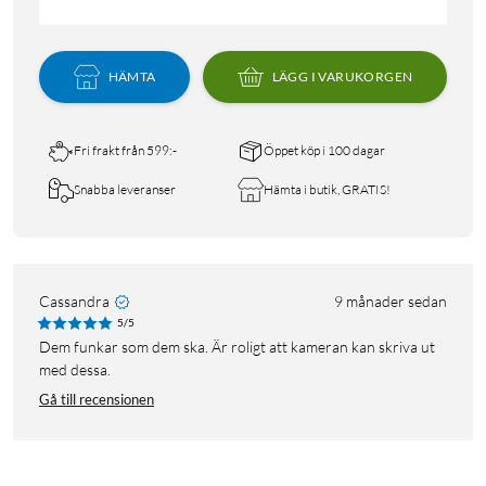
HÄMTA
LÄGG I VARUKORGEN
Fri frakt från 599:-
Öppet köp i 100 dagar
Snabba leveranser
Hämta i butik, GRATIS!
Cassandra
9 månader sedan
5/5
Dem funkar som dem ska. Är roligt att kameran kan skriva ut
med dessa.
Gå till recensionen