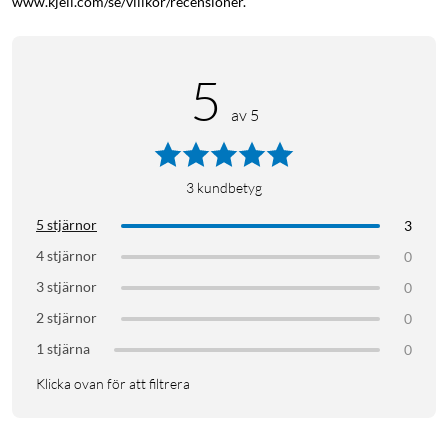
www.kjell.com/se/villkor/recensioner.
5
av 5
3
kundbetyg
5 stjärnor
3
4 stjärnor
0
3 stjärnor
0
2 stjärnor
0
1 stjärna
0
Klicka ovan för att filtrera