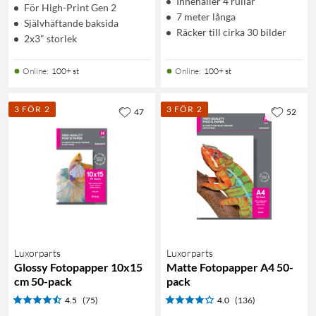
Innehåller 4 rullar
För High-Print Gen 2
7 meter långa
Självhäftande baksida
Räcker till cirka 30 bilder
2x3" storlek
Online
:
100+ st
Online
:
100+ st
3 FÖR 2
3 FÖR 2
47
52
Luxorparts
Luxorparts
Glossy Fotopapper 10x15
Matte Fotopapper A4 50-
cm 50-pack
pack
4.5
(75)
4.0
(136)