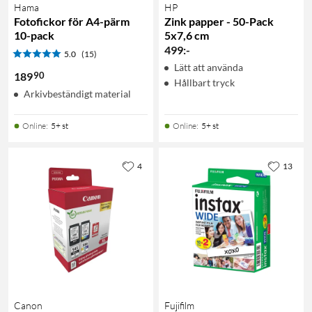
Hama
HP
Fotofickor för A4-pärm
Zink papper - 50-Pack
10-pack
5x7,6 cm
499
:
-
5.0
(15)
Lätt att använda
90
189
Hållbart tryck
Arkivbeständigt material
Online
:
5+ st
Online
:
5+ st
4
13
Canon
Fujifilm