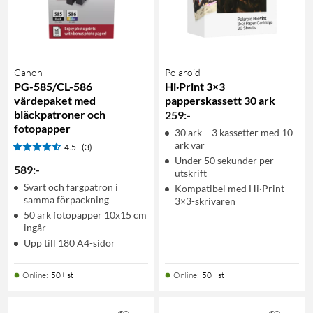
Canon
Polaroid
PG-585/CL-586
Hi·Print 3×3
värdepaket med
papperskassett 30 ark
bläckpatroner och
259
:
-
fotopapper
30 ark – 3 kassetter med 10
ark var
4.5
(3)
Under 50 sekunder per
589
:
-
utskrift
Svart och färgpatron i
Kompatibel med Hi·Print
samma förpackning
3×3-skrivaren
50 ark fotopapper 10x15 cm
ingår
Upp till 180 A4-sidor
Online
:
50+ st
Online
:
50+ st