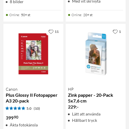
Med vit skrivyta
8 bilder
Online
:
50+ st
Online
:
20+ st
11
1
Canon
HP
Plus Glossy II Fotopapper
Zink papper - 20-Pack
A3 20-pack
5x7,6 cm
229
:
-
5.0
(10)
Lätt att använda
90
399
Hållbart tryck
Äkta fotokänsla