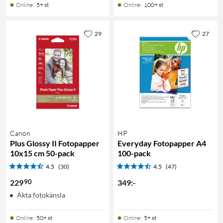
Online
:
5+ st
Online
:
100+ st
29
27
Canon
HP
Plus Glossy II Fotopapper
Everyday Fotopapper A4
10x15 cm 50-pack
100-pack
4.5
(30)
4.5
(47)
90
229
349
:
-
Äkta fotokänsla
Online
:
50+ st
Online
:
5+ st