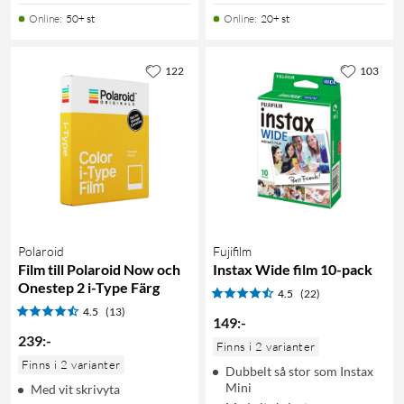
Online
:
50+ st
Online
:
20+ st
122
103
Polaroid
Fujifilm
Film till Polaroid Now och
Instax Wide film 10-pack
Onestep 2 i-Type Färg
4.5
(22)
4.5
(13)
149
:
-
239
:
-
Finns i 2 varianter
Finns i 2 varianter
Dubbelt så stor som Instax
Mini
Med vit skrivyta