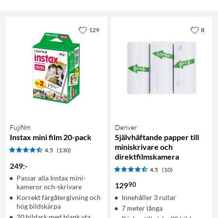
129
8
Fujifilm
Denver
Instax mini film 20-pack
Självhäftande papper till
miniskrivare och
4.5
(130)
direktfilmskamera
249
:
-
4.5
(10)
Passar alla Instax mini-
90
129
kameror och-skrivare
Korrekt färgåtergivning och
Innehåller 3 rullar
hög bildskärpa
7 meter långa
20 bildark med blank yta