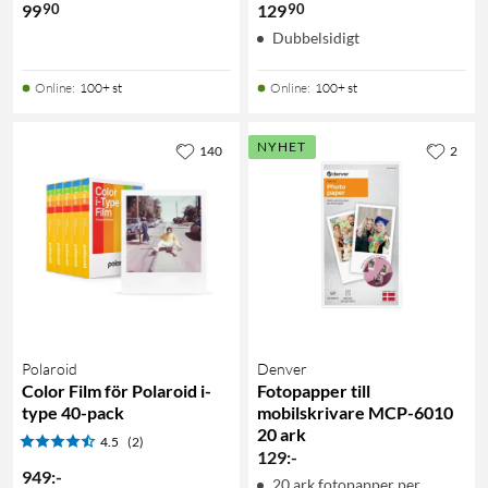
90
90
99
129
Dubbelsidigt
Online
:
100+ st
Online
:
100+ st
NYHET
140
2
Polaroid
Denver
Color Film för Polaroid i-
Fotopapper till
type 40-pack
mobilskrivare MCP-6010
20 ark
4.5
(2)
129
:
-
949
:
-
20 ark fotopapper per