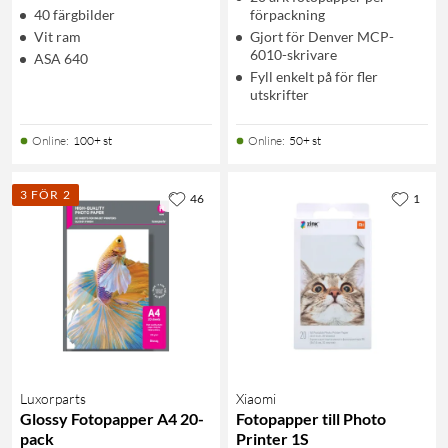
40 färgbilder
förpackning
Vit ram
Gjort för Denver MCP-
6010-skrivare
ASA 640
Fyll enkelt på för fler
utskrifter
Online
:
100+ st
Online
:
50+ st
3 FÖR 2
46
1
Luxorparts
Xiaomi
Glossy Fotopapper A4 20-
Fotopapper till Photo
pack
Printer 1S