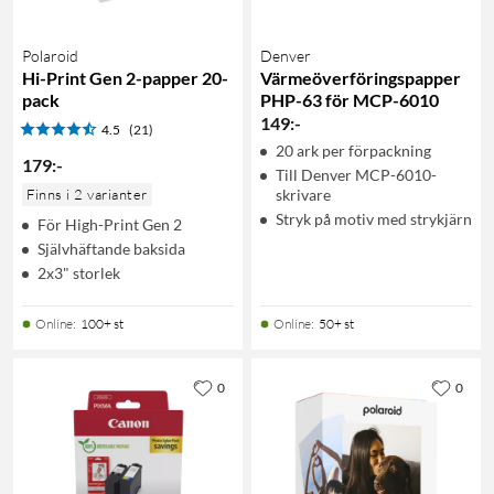
Polaroid
Denver
Hi-Print Gen 2-papper 20-
Värmeöverföringspapper
pack
PHP-63 för MCP-6010
149
:
-
4.5
(21)
20 ark per förpackning
179
:
-
Till Denver MCP-6010-
Finns i 2 varianter
skrivare
Stryk på motiv med strykjärn
För High-Print Gen 2
Självhäftande baksida
2x3" storlek
Online
:
100+ st
Online
:
50+ st
0
0