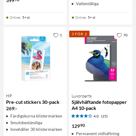
399
Vattentåliga
Online
:
5+ st
Online
:
5+ st
3 FÖR 2
1
70
HP
Luxorparts
Pre-cut stickers 30-pack
Självhäftande fotopapper
A4 10-pack
269
:
-
Färdigskurna klistermärken
4.0
(25)
Smutsbeständiga
90
129
Innehåller 30 klistermärken
Permanent vidhäftning