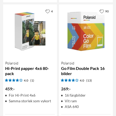
4
90
Polaroid
Polaroid
Hi-Print papper 4x6 80-
Go Film Double Pack 16
pack
bilder
4.0
(1)
4.0
(13)
459
:
-
269
:
-
För Hi-Print 4x6
16 färgbilder
Samma storlek som vykort
Vit ram
ASA 640