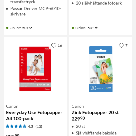
transfertryck
20 självhäftande fotoark
Passar Denver MCP-6010-
skrivare
Online
:
50+ st
Online
:
50+ st
16
7
Canon
Canon
Everyday Use Fotopapper
Zink Fotopapper 20 st
A4 100-pack
90
229
20 st
4.5
(13)
Självhäftande baksida
90