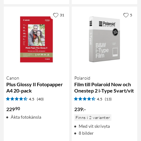
31
5
Canon
Polaroid
Plus Glossy II Fotopapper
Film till Polaroid Now och
A4 20-pack
Onestep 2 i-Type Svart/vit
4.5
(40)
4.5
(13)
90
229
239
:
-
Äkta fotokänsla
Finns i 2 varianter
Med vit skrivyta
8 bilder