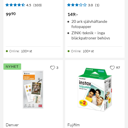
4.5
(103)
3.0
(1)
90
99
149
:
-
20 ark självhäftande
fotopapper
ZINK-teknik – inga
bläckpatroner behövs
Online
:
100+ st
Online
:
100+ st
NYHET
3
97
Denver
Fujifilm