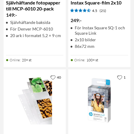
Självhäftande fotopapper
Instax Square-film 2x10
till MCP-6010 20-pack
4.5
(21)
149
:
-
249
:
-
Självhäftande baksida
För Instax Square SQ-1 och
För Denver MCP-6010
Square Link
20 ark i formatet 5,2 × 9 cm
2x10 bilder
86x72 mm
Online
:
20+ st
Online
:
100+ st
40
1