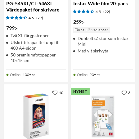
PG-545XL/CL-546XL
Instax Wide film 20-pack
Värdepaket för skrivare
4.5
(22)
4.5
(79)
259
:
-
799
:
-
Finns i 2 varianter
Två XL-färgpatroner
Dubbelt så stor som Instax
Utskriftskapacitet upp till
Mini
400 A4-sidor
Med vit skrivyta
50 premiumfotopapper
10x15 cm
Online
:
100+ st
Online
:
20+ st
NYHET
10
3