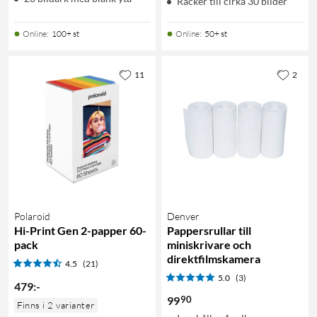
Räcker till cirka 30 bilder
Online
:
100+ st
Online
:
50+ st
11
2
Polaroid
Denver
Hi-Print Gen 2-papper 60-
Pappersrullar till
pack
miniskrivare och
direktfilmskamera
4.5
(21)
5.0
(3)
479
:
-
90
99
Finns i 2 varianter