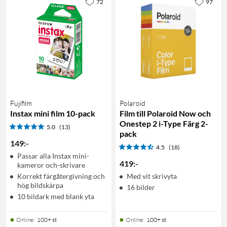
72
97
Fujifilm
Polaroid
Instax mini film 10-pack
Film till Polaroid Now och
Onestep 2 i-Type Färg 2-
5.0
(13)
pack
149
:
-
4.5
(18)
Passar alla Instax mini-
419
:
-
kameror och-skrivare
Korrekt färgåtergivning och
Med vit skrivyta
hög bildskärpa
16 bilder
10 bildark med blank yta
Online
:
100+ st
Online
:
100+ st