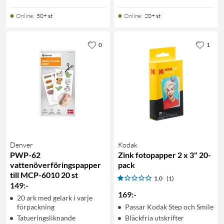
Online
:
50+ st
Online
:
20+ st
0
1
Denver
Kodak
PWP-62
Zink fotopapper 2 x 3" 20-
vattenöverföringspapper
pack
till MCP-6010 20 st
1.0
(1)
149
:
-
169
:
-
20 ark med gelark i varje
förpackning
Passar Kodak Step och Smile
Tatueringsliknande
Bläckfria utskrifter