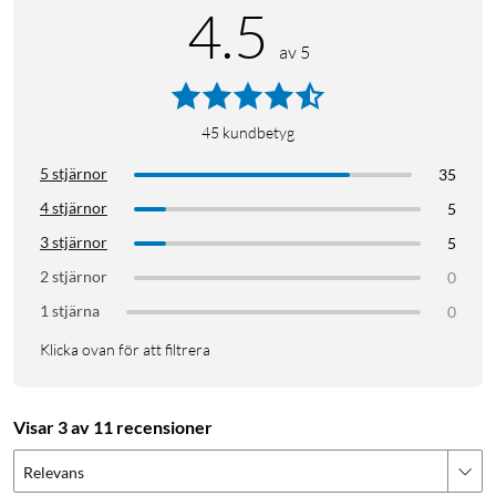
4.5
av 5
45
kundbetyg
5 stjärnor
35
4 stjärnor
5
3 stjärnor
5
2 stjärnor
0
1 stjärna
0
Klicka ovan för att filtrera
Visar 3 av 11 recensioner
Relevans