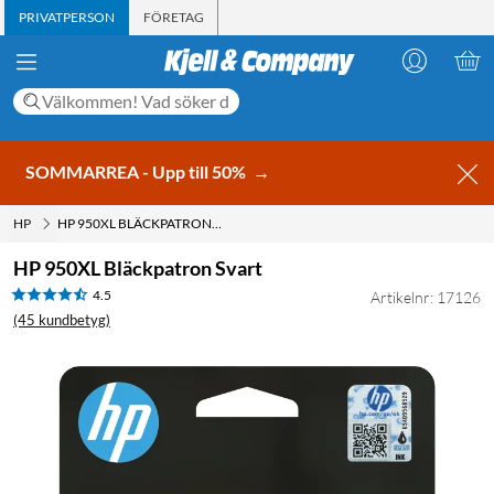
PRIVATPERSON
FÖRETAG
SOMMARREA - Upp till 50%
→
HP
HP 950XL BLÄCKPATRON SVART
HP 950XL Bläckpatron Svart
4.5
Artikelnr: 17126
(45 kundbetyg)