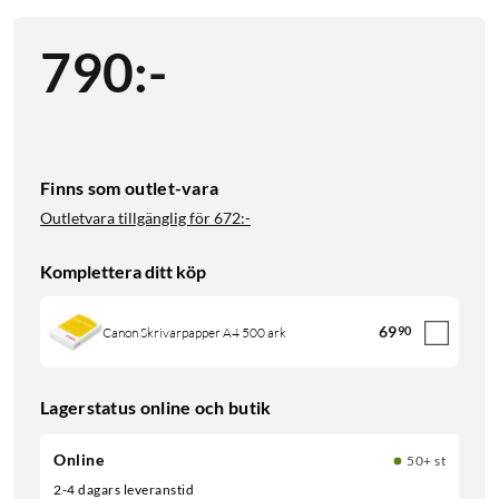
790
:
-
Finns som outlet-vara
Outletvara tillgänglig för
672:-
Komplettera ditt köp
69
90
Canon Skrivarpapper A4 500 ark
Lagerstatus online och butik
Online
50+ st
2-4 dagars leveranstid