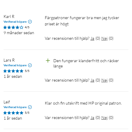
Karl R
Färgpatroner fungerar bra men jag tycker 
Verifierad köpare
priset är högt
4/5
9 månader sedan
Var recensionen till hjälp?
Ja
(
0
)
Nej
(
0
)
Lars R
Den fungerar klanderfritt och räcker 
Verifierad köpare
länge
5/5
1 år sedan
Var recensionen till hjälp?
Ja
(
0
)
Nej
(
0
)
Leif
Klar och fin utskrift med HP original patron.
Verifierad köpare
5/5
Var recensionen till hjälp?
Ja
(
0
)
Nej
(
0
)
1 år sedan