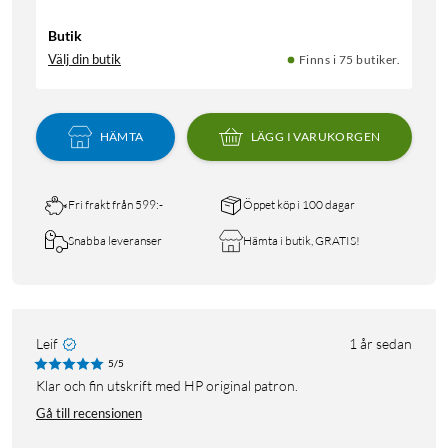
Butik
Välj din butik
Finns i 75 butiker.
HÄMTA
LÄGG I VARUKORGEN
Fri frakt från 599:-
Öppet köp i 100 dagar
Snabba leveranser
Hämta i butik, GRATIS!
Leif
1 år sedan
5/5
Klar och fin utskrift med HP original patron.
Gå till recensionen