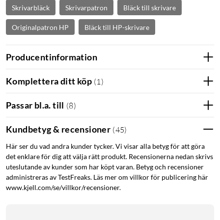
Skrivarbläck
Skrivarpatron
Bläck till skrivare
Originalpatron HP
Bläck till HP-skrivare
Producentinformation
Komplettera ditt köp
(
1
)
Passar bl.a. till
(
8
)
Kundbetyg & recensioner
(
45
)
Här ser du vad andra kunder tycker. Vi visar alla betyg för att göra
det enklare för dig att välja rätt produkt. Recensionerna nedan skrivs
uteslutande av kunder som har köpt varan. Betyg och recensioner
administreras av TestFreaks. Läs mer om villkor för publicering här
www.kjell.com/se/villkor/recensioner.