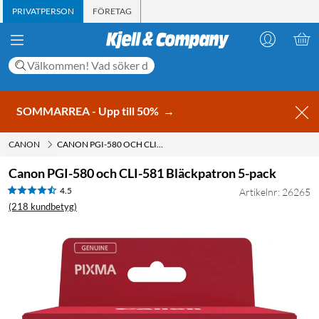
PRIVATPERSON
FÖRETAG
SOMMARREA - Upp till 50%
→
CANON
CANON PGI-580 OCH CLI-581 BLÄCKPATRON 5-PACK
Canon PGI-580 och CLI-581 Bläckpatron 5-pack
4.5
Artikelnr: 26265
(218 kundbetyg)