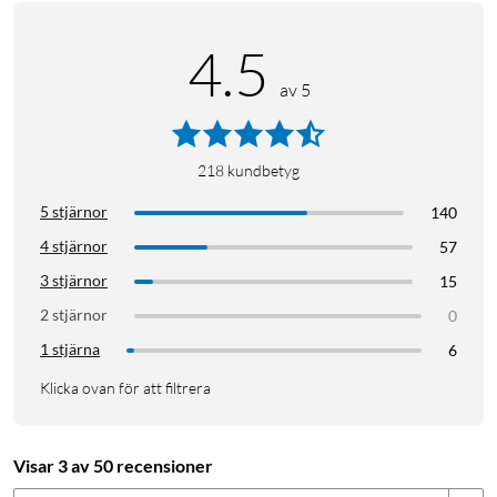
4.5
av 5
218
kundbetyg
5 stjärnor
140
4 stjärnor
57
3 stjärnor
15
2 stjärnor
0
1 stjärna
6
Klicka ovan för att filtrera
Visar 3 av 50 recensioner