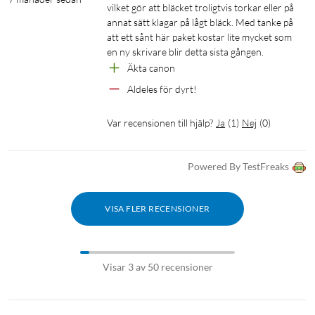
vilket gör att bläcket troligtvis torkar eller på 
annat sätt klagar på lågt bläck. Med tanke på 
att ett sånt här paket kostar lite mycket som 
en ny skrivare blir detta sista gången. 
Äkta canon
Aldeles för dyrt! 
Var recensionen till hjälp?
Ja
(
1
)
Nej
(
0
)
Powered By TestFreaks
VISA FLER RECENSIONER
Visar 3 av 50 recensioner