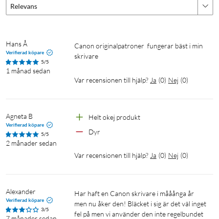
Relevans
Hans Å
canon originalpatroner  fungerar bäst i min 
Verifierad köpare
skrivare
5/5
1 månad sedan
Var recensionen till hjälp?
Ja
(
0
)
Nej
(
0
)
Agneta B
Helt okej produkt
Verifierad köpare
Dyr
5/5
2 månader sedan
Var recensionen till hjälp?
Ja
(
0
)
Nej
(
0
)
Alexander
Har haft en Canon skrivare i mååånga år 
Verifierad köpare
men nu åker den! Bläcket i sig är det väl inget 
3/5
fel på men vi använder den inte regelbundet 
7 månader sedan