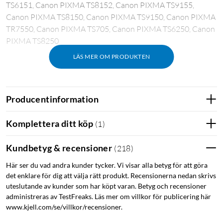
TS6151, Canon PIXMA TS8152, Canon PIXMA TS9155,
Canon PIXMA TS8150, Canon PIXMA TS9150, Canon PIXMA
TR7550, Canon PIXMA TS705, Canon PIXMA TS6250, Canon
PIXMA TS8250
LÄS MER OM PRODUKTEN
Producentinformation
Komplettera ditt köp
(
1
)
Kundbetyg & recensioner
(
218
)
Här ser du vad andra kunder tycker. Vi visar alla betyg för att göra
det enklare för dig att välja rätt produkt. Recensionerna nedan skrivs
uteslutande av kunder som har köpt varan. Betyg och recensioner
administreras av TestFreaks. Läs mer om villkor för publicering här
www.kjell.com/se/villkor/recensioner.