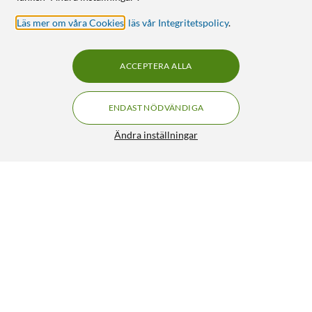
Läs mer om våra Cookies
,
läs vår Integritetspolicy
.
ACCEPTERA ALLA
ENDAST NÖDVÄNDIGA
Ändra inställningar
Canon PGI-580 och CLI-581 Bläckpatron 5-pack
FRI FRAKT
4.5/5
899:-
HÄMTA
LÄGG I VARUKORGEN