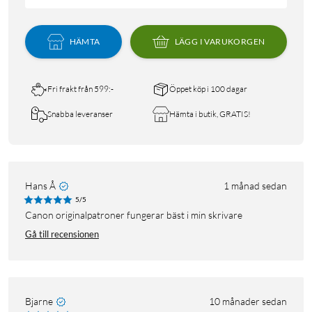
HÄMTA
LÄGG I VARUKORGEN
Fri frakt från 599:-
Öppet köp i 100 dagar
Snabba leveranser
Hämta i butik, GRATIS!
Hans Å
1 månad sedan
5/5
canon originalpatroner fungerar bäst i min skrivare
Gå till recensionen
Bjarne
10 månader sedan