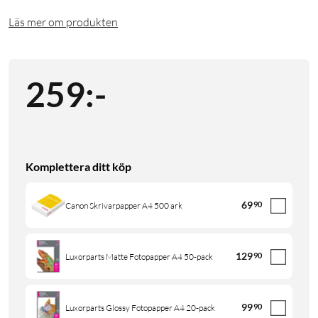
Läs mer om produkten
259
:
-
Komplettera ditt köp
69
90
Canon Skrivarpapper A4 500 ark
129
90
Luxorparts Matte Fotopapper A4 50-pack
99
90
Luxorparts Glossy Fotopapper A4 20-pack