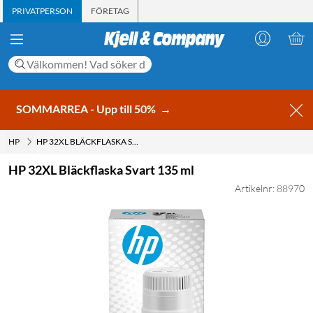
PRIVATPERSON
FÖRETAG
SOMMARREA - Upp till 50%
→
HP
HP 32XL BLÄCKFLASKA SVART 135 ML
HP 32XL Bläckflaska Svart 135 ml
Artikelnr: 88970