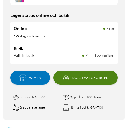
Lagerstatus online och butik
Online
5+ st
1-2 dagars leveranstid
Butik
Välj din butik
Finns i 22 butiker.
HÄMTA
LÄGG I VARUKORGEN
Fri frakt från 599:-
Öppet köp i 100 dagar
Snabba leveranser
Hämta i butik, GRATIS!