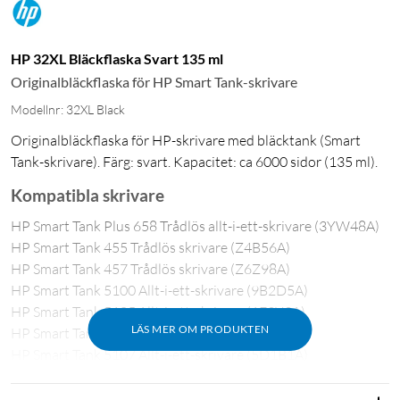
HP 32XL Bläckflaska Svart 135 ml
Originalbläckflaska för HP Smart Tank-skrivare
Modellnr: 32XL Black
Originalbläckflaska för HP-skrivare med bläcktank (Smart
Tank-skrivare). Färg: svart. Kapacitet: ca 6000 sidor (135 ml).
Kompatibla skrivare
HP Smart Tank Plus 658 Trådlös allt-i-ett-skrivare (3YW48A)
HP Smart Tank 455 Trådlös skrivare (Z4B56A)
HP Smart Tank 457 Trådlös skrivare (Z6Z98A)
HP Smart Tank 5100 Allt-i-ett-skrivare (9B2D5A)
HP Smart Tank 5105 Allt-i-ett-skrivare (1F3Y3A)
LÄS MER OM PRODUKTEN
HP Smart Tank 5106 Allt-i-ett-skrivare (4A8D1A)
HP Smart Tank 5107 Allt-i-ett-skrivare (5D1B1A)
HP Smart Tank 5108 Allt-i-ett-skrivare (5D1B3A)
HP Smart Tank 5109 Allt-i-ett-skrivare (5D1C0A)