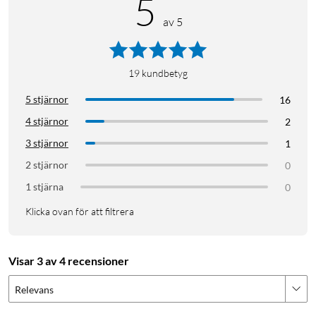
5
av 5
19
kundbetyg
5 stjärnor
16
4 stjärnor
2
3 stjärnor
1
2 stjärnor
0
1 stjärna
0
Klicka ovan för att filtrera
Visar 3 av 4 recensioner
Relevans