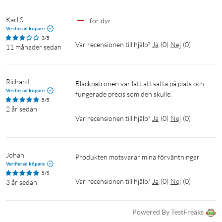
Karl S
för dyr
Verifierad köpare
3/5
Var recensionen till hjälp?
Ja
(
0
)
Nej
(
0
)
11 månader sedan
Richard
Bläckpatronen var lätt att sätta på plats och 
Verifierad köpare
fungerade precis som den skulle.
5/5
2 år sedan
Var recensionen till hjälp?
Ja
(
0
)
Nej
(
0
)
Johan
Produkten motsvarar mina förväntningar 
Verifierad köpare
5/5
Var recensionen till hjälp?
Ja
(
0
)
Nej
(
0
)
3 år sedan
Powered By TestFreaks