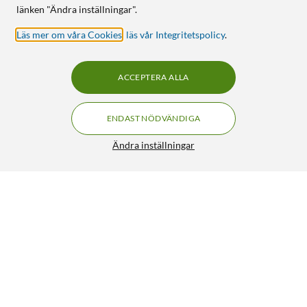
länken "Ändra inställningar".
Läs mer om våra Cookies
,
läs vår Integritetspolicy
.
ACCEPTERA ALLA
ENDAST NÖDVÄNDIGA
Ändra inställningar
HP 343 Bläckpatron Flera färger
FRI FRAKT
5/5
799:-
HÄMTA
LÄGG I VARUKORGEN