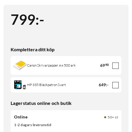
799
:
-
Komplettera ditt köp
69
90
Canon Skrivarpapper A4 500 ark
649
:
-
HP 338 Bläckpatron Svart
Lagerstatus online och butik
Online
50+ st
1-2 dagars leveranstid