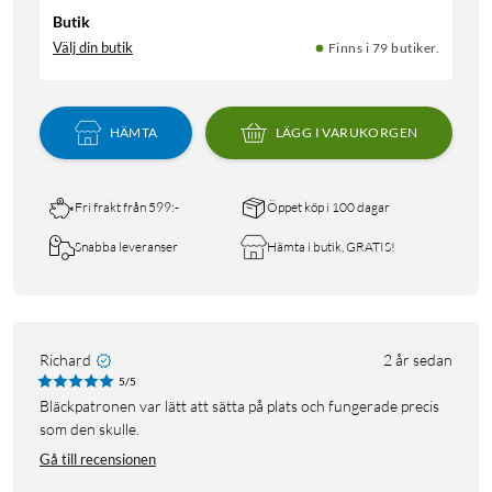
Butik
Välj din butik
Finns i 79 butiker.
HÄMTA
LÄGG I VARUKORGEN
Fri frakt från 599:-
Öppet köp i 100 dagar
Snabba leveranser
Hämta i butik, GRATIS!
Richard
2 år sedan
5/5
Bläckpatronen var lätt att sätta på plats och fungerade precis
som den skulle.
Gå till recensionen