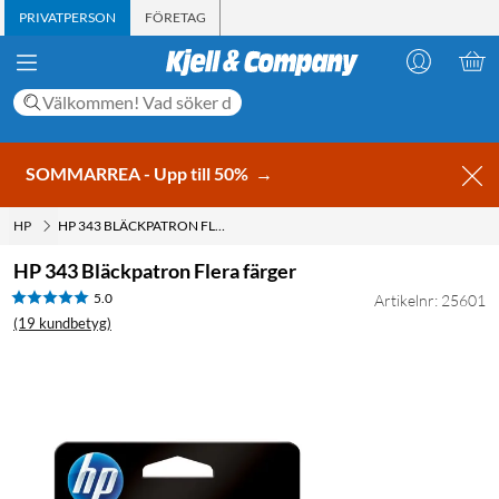
PRIVATPERSON
FÖRETAG
SOMMARREA - Upp till 50%
→
HP
HP 343 BLÄCKPATRON FLERA FÄRGER
HP 343 Bläckpatron Flera färger
5.0
Artikelnr: 25601
(19 kundbetyg)