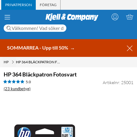
PRIVATPERSON
FÖRETAG
SOMMARREA - Upp till 50%
→
HP
HP 364 BLÄCKPATRON FOTOSVART
HP 364 Bläckpatron Fotosvart
5.0
Artikelnr: 25001
(23 kundbetyg)