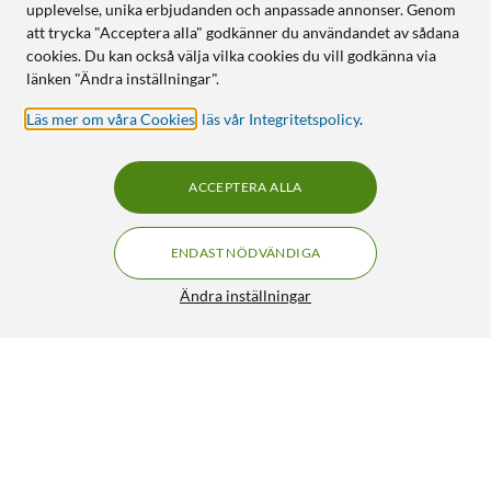
upplevelse, unika erbjudanden och anpassade annonser. Genom
att trycka "Acceptera alla" godkänner du användandet av sådana
cookies. Du kan också välja vilka cookies du vill godkänna via
länken "Ändra inställningar".
Läs mer om våra Cookies
,
läs vår Integritetspolicy
.
ACCEPTERA ALLA
ENDAST NÖDVÄNDIGA
Ändra inställningar
HP 364 Bläckpatron Fotosvart
229:90
5/5
HÄMTA
LÄGG I VARUKORGEN