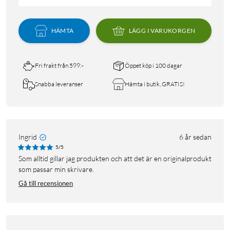
HÄMTA
LÄGG I VARUKORGEN
Fri frakt från 599:-
Öppet köp i 100 dagar
Snabba leveranser
Hämta i butik, GRATIS!
Ingrid
6 år sedan
5/5
Som alltid gillar jag produkten och att det är en originalprodukt
som passar min skrivare.
Gå till recensionen