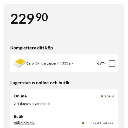
90
229
Komplettera ditt köp
69
90
Canon Skrivarpapper A4 500 ark
Lagerstatus online och butik
Online
20+ st
2-4 dagars leveranstid
Butik
Välj din butik
Finns i 43 butiker.