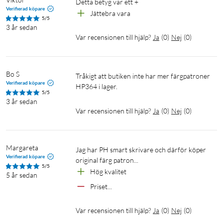
Verifierad köpare
Jättebra vara
5/5
3 år sedan
Var recensionen till hjälp?
Ja
(
0
)
Nej
(
0
)
Bo S
Tråkigt att butiken inte har mer färgpatroner 
Verifierad köpare
HP364 i lager.
5/5
3 år sedan
Var recensionen till hjälp?
Ja
(
0
)
Nej
(
0
)
Margareta
Jag har PH smart skrivare och därför köper 
Verifierad köpare
original färg patron...
5/5
Hög kvalitet 
5 år sedan
Priset...
Var recensionen till hjälp?
Ja
(
0
)
Nej
(
0
)