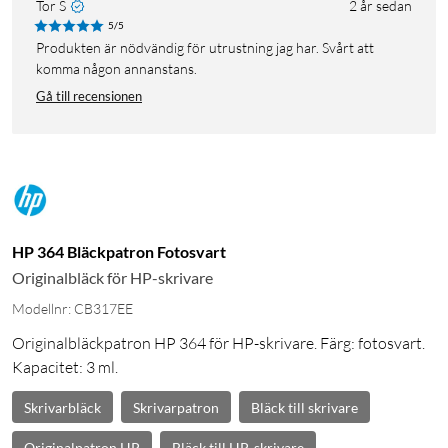
Tor S
2 år sedan
5/5
Produkten är nödvändig för utrustning jag har. Svårt att
komma någon annanstans.
Gå till recensionen
HP 364 Bläckpatron Fotosvart
Originalbläck för HP-skrivare
Modellnr: CB317EE
Originalbläckpatron HP 364 för HP-skrivare. Färg: fotosvart.
Kapacitet: 3 ml.
Skrivarbläck
Skrivarpatron
Bläck till skrivare
Originalpatron HP
Bläck till HP-skrivare