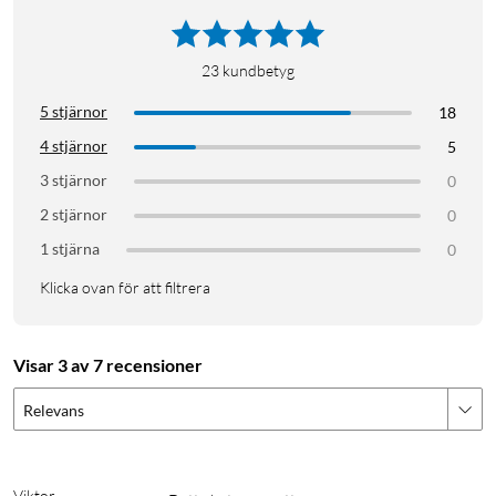
23
kundbetyg
5 stjärnor
18
4 stjärnor
5
3 stjärnor
0
2 stjärnor
0
1 stjärna
0
Klicka ovan för att filtrera
Visar 3 av 7 recensioner
Relevans
Viktor