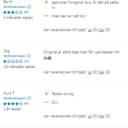
Bo H
patronen fungerar bra. Är lätt att sätta 
Verifierad köpare
in. 
3/5
Men den är rätt dyr.
4 månader sedan
Var recensionen till hjälp?
Ja
(
0
)
Nej
(
0
)
Stig
Original är alltid bäst man får vad betalar för.
Verifierad köpare
👍😁
1/5
10 månader sedan
Var recensionen till hjälp?
Ja
(
0
)
Nej
(
0
)
Kurt T
Texten synlig
Verifierad köpare
Dyr
4/5
1 år sedan
Var recensionen till hjälp?
Ja
(
0
)
Nej
(
0
)