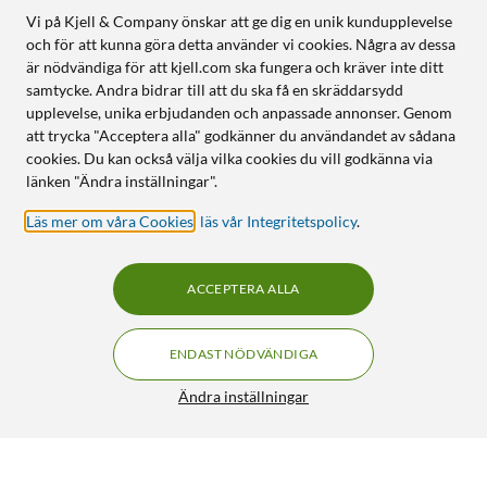
Vi på Kjell & Company önskar att ge dig en unik kundupplevelse
och för att kunna göra detta använder vi cookies. Några av dessa
är nödvändiga för att kjell.com ska fungera och kräver inte ditt
samtycke. Andra bidrar till att du ska få en skräddarsydd
upplevelse, unika erbjudanden och anpassade annonser. Genom
att trycka "Acceptera alla" godkänner du användandet av sådana
cookies. Du kan också välja vilka cookies du vill godkänna via
länken "Ändra inställningar".
Läs mer om våra Cookies
,
läs vår Integritetspolicy
.
ACCEPTERA ALLA
ENDAST NÖDVÄNDIGA
Ändra inställningar
HP 62XL Bläckpatron Svart
FRI FRAKT
4.5/5