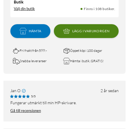
Butik
Välj din butik
Finns i 108 butiker.
HÄMTA
LÄGG I VARUKORGEN
Fri frakt från 599:-
Öppet köp i 100 dagar
Snabba leveranser
Hämta i butik, GRATIS!
Jan O
2 år sedan
5/5
Fungerar utmärkt till min HP-skrivare.
Gå till recensionen