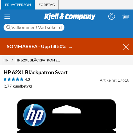
PRIVATPERSON
FÖRETAG
SOMMARREA - Upp till 50%
→
HP
HP 62XL BLÄCKPATRON SVART
HP 62XL Bläckpatron Svart
4.5
Artikelnr: 17618
(177 kundbetyg)