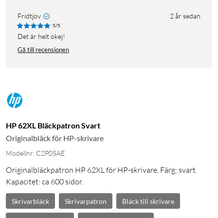
Fridtjov
2 år sedan
5/5
Det är helt okej!
Gå till recensionen
HP 62XL Bläckpatron Svart
Originalbläck för HP-skrivare
Modellnr: C2P05AE
Originalbläckpatron HP 62XL för HP-skrivare. Färg: svart.
Kapacitet: ca 600 sidor.
Skrivarbläck
Skrivarpatron
Bläck till skrivare