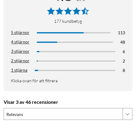
177
kundbetyg
5 stjärnor
113
4 stjärnor
48
3 stjärnor
6
2 stjärnor
2
1 stjärna
8
Klicka ovan för att filtrera
Visar 3 av 46 recensioner
Relevans