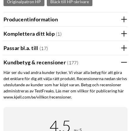
Originalpatron HP
Bläck till HP-skrivare
Producentinformation
Komplettera ditt köp
(
1
)
Passar bl.a. till
(
17
)
Kundbetyg & recensioner
(
177
)
Här ser du vad andra kunder tycker. Vi visar alla betyg för att göra
det enklare för dig att välja rätt produkt. Recensionerna nedan skrivs
uteslutande av kunder som har köpt varan. Betyg och recensioner
administreras av TestFreaks. Läs mer om villkor för publicering här
www.kjell.com/se/villkor/recensioner.
4.5
av 5