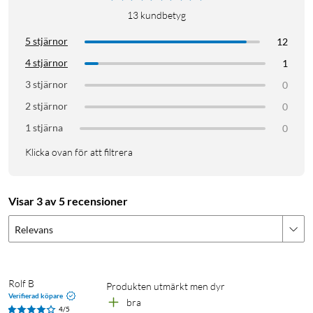
13
kundbetyg
5 stjärnor
12
4 stjärnor
1
3 stjärnor
0
2 stjärnor
0
1 stjärna
0
Klicka ovan för att filtrera
Visar 3 av 5 recensioner
Relevans
Rolf B
Produkten utmärkt men dyr
Verifierad köpare
bra
4/5