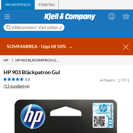
PRIVATPERSON
FÖRETAG
SOMMARREA - Upp till 50%
→
HP
HP 903 BLÄCKPATRON GUL
HP 903 Bläckpatron Gul
5.0
Artikelnr: 17991
(13 kundbetyg)