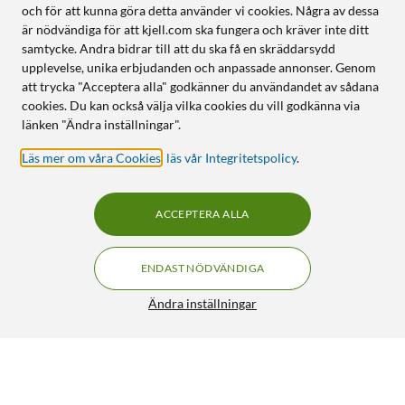
och för att kunna göra detta använder vi cookies. Några av dessa
är nödvändiga för att kjell.com ska fungera och kräver inte ditt
samtycke. Andra bidrar till att du ska få en skräddarsydd
upplevelse, unika erbjudanden och anpassade annonser. Genom
att trycka "Acceptera alla" godkänner du användandet av sådana
cookies. Du kan också välja vilka cookies du vill godkänna via
länken "Ändra inställningar".
Läs mer om våra Cookies
,
läs vår Integritetspolicy
.
ACCEPTERA ALLA
ENDAST NÖDVÄNDIGA
Ändra inställningar
HP 903 Bläckpatron Gul
199:90
5/5