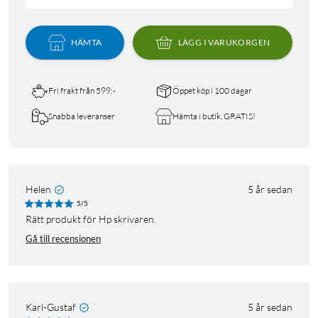
HÄMTA
LÄGG I VARUKORGEN
Fri frakt från 599:-
Öppet köp i 100 dagar
Snabba leveranser
Hämta i butik, GRATIS!
Helen
5 år sedan
5/5
Rätt produkt för Hp skrivaren.
Gå till recensionen
Karl-Gustaf
5 år sedan