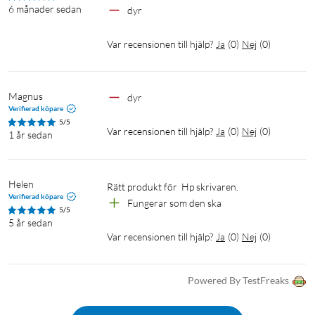
6 månader sedan
dyr
Var recensionen till hjälp?
Ja
(
0
)
Nej
(
0
)
Magnus
dyr
Verifierad köpare
5/5
Var recensionen till hjälp?
Ja
(
0
)
Nej
(
0
)
1 år sedan
Helen
Rätt produkt för  Hp skrivaren.
Verifierad köpare
Fungerar som den ska
5/5
5 år sedan
Var recensionen till hjälp?
Ja
(
0
)
Nej
(
0
)
Powered By TestFreaks