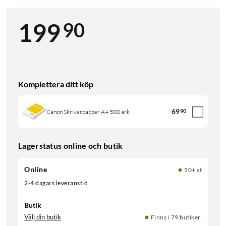
90
199
Komplettera ditt köp
69
90
Canon Skrivarpapper A4 500 ark
Lagerstatus online och butik
Online
50+ st
2-4 dagars leveranstid
Butik
Välj din butik
Finns i 79 butiker.