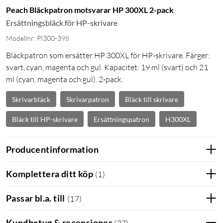
Peach Bläckpatron motsvarar HP 300XL 2-pack
Ersättningsbläck för HP-skrivare
Modellnr: PI300-398
Bläckpatron som ersätter HP 300XL för HP-skrivare. Färger:
svart, cyan, magenta och gul. Kapacitet: 19 ml (svart) och 21
ml (cyan, magenta och gul). 2-pack.
Skrivarbläck
Skrivarpatron
Bläck till skrivare
Bläck till HP-skrivare
Ersättningspatron
H300XL
Producentinformation
Komplettera ditt köp
(
1
)
Passar bl.a. till
(
17
)
Kundbetyg & recensioner
(
27
)