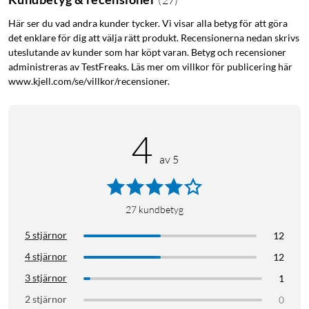
Här ser du vad andra kunder tycker. Vi visar alla betyg för att göra
det enklare för dig att välja rätt produkt. Recensionerna nedan skrivs
uteslutande av kunder som har köpt varan. Betyg och recensioner
administreras av TestFreaks. Läs mer om villkor för publicering här
www.kjell.com/se/villkor/recensioner.
4
av 5
27
kundbetyg
5 stjärnor
12
4 stjärnor
12
3 stjärnor
1
2 stjärnor
0