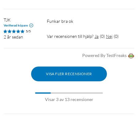
TJK 
Funkar bra ok
Verifierad köpare
5/5
Var recensionen till hjälp?
Ja
(
0
)
Nej
(
0
)
2 år sedan
Powered By TestFreaks
VISA FLER RECENSIONER
Visar 3 av 13 recensioner