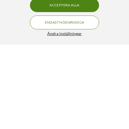
ACCEPTERA ALLA
ENDAST NÖDVÄNDIGA
Ändra inställningar
Peach Bläckpatron motsvarar HP 300XL 2-pack
549:-
4/5
HÄMTA
LÄGG I VARUKORGEN
Liknande produkter