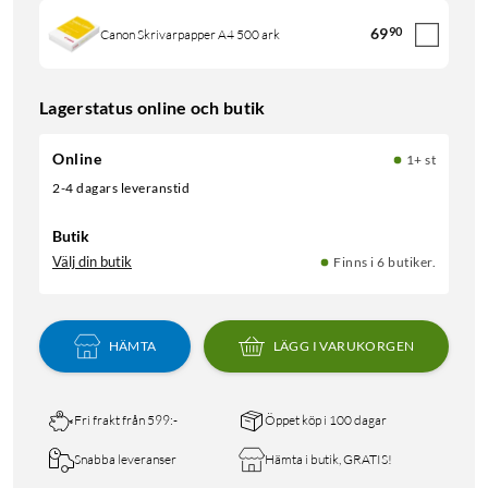
69
90
Canon Skrivarpapper A4 500 ark
Lagerstatus online och butik
Online
1+ st
2-4 dagars leveranstid
Butik
Välj din butik
Finns i 6 butiker.
HÄMTA
LÄGG I VARUKORGEN
Fri frakt från 599:-
Öppet köp i 100 dagar
Snabba leveranser
Hämta i butik, GRATIS!