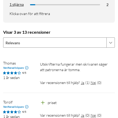
1 stjärna
2
Klicka ovan för att filtrera
Visar 3 av 13 recensioner
Relevans
Thomas
Utskrifterna fungerar men skrivaren säger 
Verifierad köpare
att patronerna är tomma.
4/5
1 år sedan
Var recensionen till hjälp?
Ja
(
1
)
Nej
(
0
)
Torolf
priset
Verifierad köpare
4/5
Var recensionen till hjälp?
Ja
(
0
)
Nej
(
0
)
1 år sedan