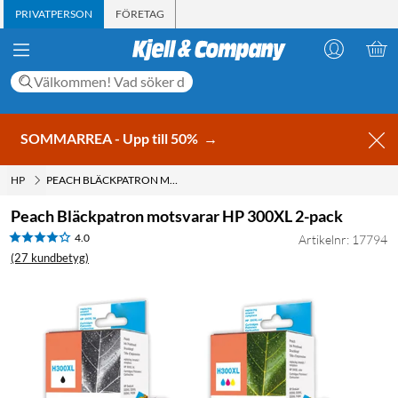
PRIVATPERSON
FÖRETAG
SOMMARREA - Upp till 50%
→
HP
PEACH BLÄCKPATRON MOTSVARAR HP 300XL 2-PACK
Peach Bläckpatron motsvarar HP 300XL 2-pack
4.0
Artikelnr: 17794
(27 kundbetyg)