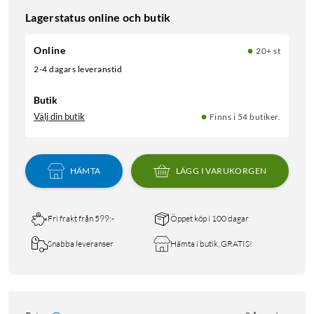
Lagerstatus online och butik
Online
20+ st
2-4 dagars leveranstid
Butik
Välj din butik
Finns i 54 butiker.
HÄMTA
LÄGG I VARUKORGEN
Fri frakt från 599:-
Öppet köp i 100 dagar
Snabba leveranser
Hämta i butik, GRATIS!