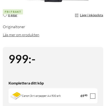
FRI FRAKT
8 gillar
Lägg i inköpslista
Originaltoner
Läs mer om produkten
999
:
-
Komplettera ditt köp
69
90
Canon Skrivarpapper A4 500 ark