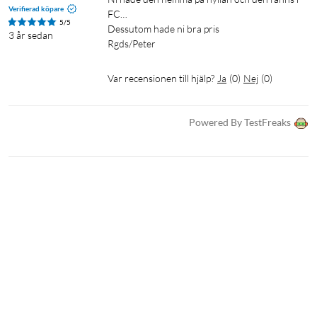
Verifierad köpare
FC…

5/5
Dessutom hade ni bra pris

3 år sedan
Rgds/Peter 
Var recensionen till hjälp?
Ja
(
0
)
Nej
(
0
)
Powered By TestFreaks