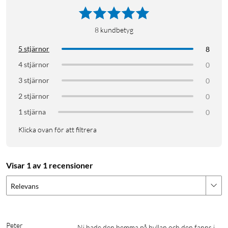
8
kundbetyg
5 stjärnor
8
4 stjärnor
0
3 stjärnor
0
2 stjärnor
0
1 stjärna
0
Klicka ovan för att filtrera
Visar 1 av 1 recensioner
Relevans
Peter
Ni hade den hemma på hyllan och den fanns i 