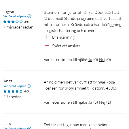
Ingvar 
Skannern fungerar utmärkt.  Dock svårt att 
Verifierad köpare
få det medföljande programmet Silverfast att 
3/5
hitta scannern. Krävde extra handpåläggning 
7 månader sedan
i registerhantering och driver.
Bra scanning.
Svårt att ansluta.
Var recensionen till hjälp?
Ja
(
0
)
Nej
(
0
)
Anita
Är nöjd men det var dyrt att tvingas köpa 
Verifierad köpare
licensen för programmet till datorn, 4500:-
4/5
1 år sedan
Var recensionen till hjälp?
Ja
(
5
)
Nej
(
1
)
Lars
Det tar ett tag innan man kan använda 
Verifierad köpare