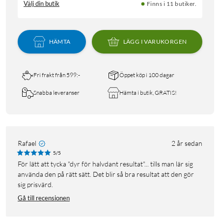
Välj din butik
Finns i 11 butiker.
HÄMTA
LÄGG I VARUKORGEN
Fri frakt från 599:-
Öppet köp i 100 dagar
Snabba leveranser
Hämta i butik, GRATIS!
Rafael
2 år sedan
5/5
För lätt att tycka "dyr för halvdant resultat"... tills man lär sig
använda den på rätt sätt. Det blir så bra resultat att den gör
sig prisvärd.
Gå till recensionen