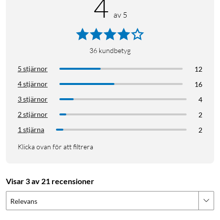
4
av 5
36
kundbetyg
5 stjärnor
12
4 stjärnor
16
3 stjärnor
4
2 stjärnor
2
1 stjärna
2
Klicka ovan för att filtrera
Visar 3 av 21 recensioner
Relevans