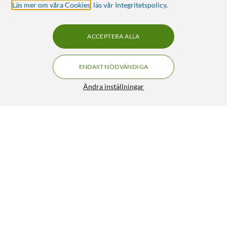
Läs mer om våra Cookies
,
läs vår Integritetspolicy
.
ACCEPTERA ALLA
ENDAST NÖDVÄNDIGA
Ändra inställningar
Plustek Opticfilm 8100 Dia- och negativskanner
FRI FRAKT
4/5
3 990:-
HÄMTA
LÄGG I VARUKORGEN