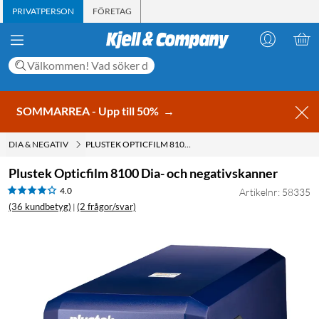
PRIVATPERSON
FÖRETAG
SOMMARREA - Upp till 50%
→
DIA & NEGATIV
PLUSTEK OPTICFILM 8100 DIA- OCH NEGATIVSKANNER
Plustek Opticfilm 8100 Dia- och negativskanner
4.0
Artikelnr: 58335
(36 kundbetyg)
(2 frågor/svar)
|