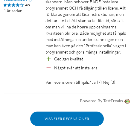
skannern. Man behöver BÅDE installera 
4/5
programmet OCH få tillgång till en licens. Allt 
1 år sedan
förklaras genom att läsa instruktionen, men 
det tar lite tid. Att skanna tar lite tid, särskilt 
om man vill ha de högre upplösningarna. 
Kvaliteten blir bra. Både möjlighet att få hjälp 
med inställningarna under skanningen men 
man kan även gå den ”Professionella” vägen i 
programmet och göra många inställningar.
Gedigen kvalitet
Något svår att installera.
Var recensionen till hjälp?
Ja
(
7
)
Nej
(
3
)
Powered By TestFreaks
VISA FLER RECENSIONER