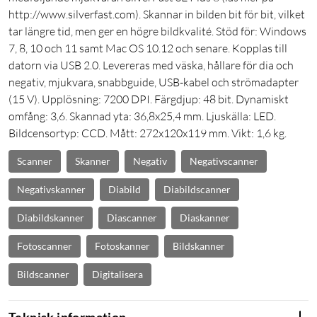
http://www.silverfast.com). Skannar in bilden bit för bit, vilket
tar längre tid, men ger en högre bildkvalité. Stöd för: Windows
7, 8, 10 och 11 samt Mac OS 10.12 och senare. Kopplas till
datorn via USB 2.0. Levereras med väska, hållare för dia och
negativ, mjukvara, snabbguide, USB-kabel och strömadapter
(15 V). Upplösning: 7200 DPI. Färgdjup: 48 bit. Dynamiskt
omfång: 3,6. Skannad yta: 36,8x25,4 mm. Ljuskälla: LED.
Bildcensortyp: CCD. Mått: 272x120x119 mm. Vikt: 1,6 kg.
Scanner
Skanner
Negativ
Negativscanner
Negativskanner
Diabild
Diabildscanner
Diabildskanner
Diascanner
Diaskanner
Fotoscanner
Fotoskanner
Bildskanner
Bildscanner
Digitalisera