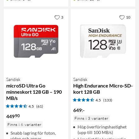
3
10
Sandisk
Sandisk
microSD Ultra Go
High Endurance Micro-SD-
minneskort 128 GB – 190
kort 128 GB
MB/s
4.5
(133)
4.5
(61)
649
:
-
90
449
Finns i 3 varianter
Finns i 6 varianter
Hög överföringshastighet
(upp till 100 MB/s)
Snabb lagring för foton,
video och appar