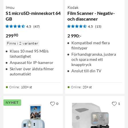
Imou
Kodak
S1 microSD-minneskort 64
Film Scanner - Negativ-
GB
och diascanner
4.5
(47)
4.5
(15)
90
299
2 990
:
-
Kompatibel med flera
Finns i 2 varianter
filmtyper
Klass 10 med 95 MB/s
Förhandsgranska, justera
läshastighet
och spara med ett
Anpassat för IP-kameror
knapptryck
Skriver över äldsta filmer
Anslut till din TV
automatiskt
Online
:
100+ st
Online
:
20+ st
NYHET
0
1