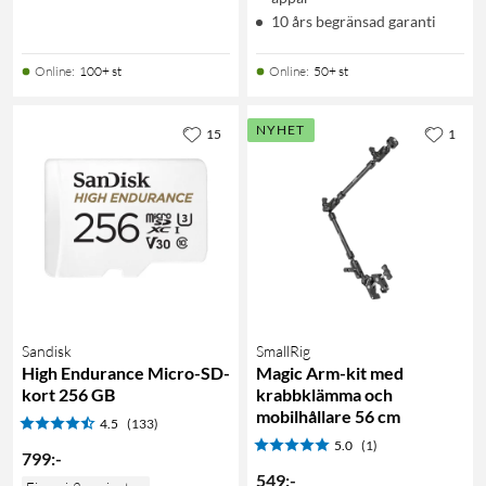
10 års begränsad garanti
Online
:
100+ st
Online
:
50+ st
NYHET
15
1
Sandisk
SmallRig
High Endurance Micro-SD-
Magic Arm-kit med
kort 256 GB
krabbklämma och
mobilhållare 56 cm
4.5
(133)
5.0
(1)
799
:
-
549
:
-