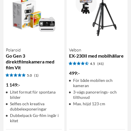
Polaroid
Velbon
Go Gen 3
EX-230II med mobilhållare
direktfilmskamera med
4.5
(41)
film Vit
499
:
-
5.0
(1)
För både mobilen och
1 149
:
-
kameran
Litet format för spontana
3-vägs panorerings- och
bilder
tilthuvud
Selfies och kreativa
Max. höjd 123 cm
dubbelexponeringar
Dubbelpack Go-film ingår i
kitet