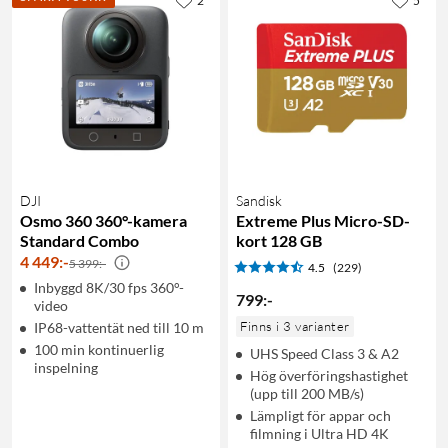
2
5
DJI
Sandisk
Osmo 360 360°-kamera
Extreme Plus Micro-SD-
Standard Combo
kort 128 GB
4 449
:
-
5 399:-
4.5
(229)
Inbyggd 8K/30 fps 360°-
799
:
-
video
Finns i 3 varianter
IP68-vattentät ned till 10 m
100 min kontinuerlig
UHS Speed Class 3 & A2
inspelning
Hög överföringshastighet
(upp till 200 MB/s)
Lämpligt för appar och
filmning i Ultra HD 4K