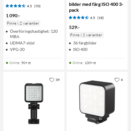
bilder med färg ISO 400 3-
4.5
(70)
pack
1 090
:
-
4.5
(18)
Finns i 2 varianter
529
:
-
Överföringshastighet: 120
Finns i 2 varianter
MB/s
UDMA7-stöd
36 färgbilder
VPG-20
ISO 400
Online
:
50+ st
Online
:
100+ st
39
4