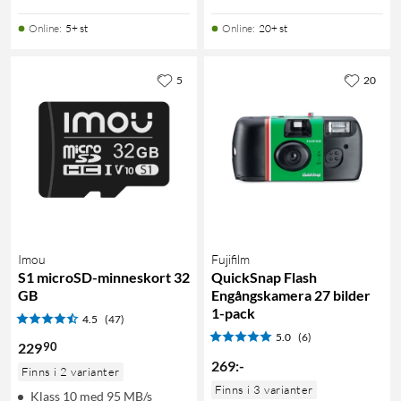
Online
:
5+ st
Online
:
20+ st
5
20
Imou
Fujifilm
S1 microSD-minneskort 32
QuickSnap Flash
GB
Engångskamera 27 bilder
1-pack
4.5
(47)
5.0
(6)
90
229
269
:
-
Finns i 2 varianter
Finns i 3 varianter
Klass 10 med 95 MB/s