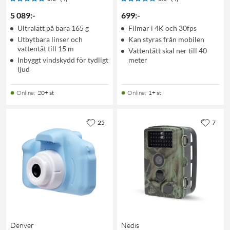
5 089
:
-
699
:
-
Ultralätt på bara 165 g
Filmar i 4K och 30fps
Utbytbara linser och
Kan styras från mobilen
vattentät till 15 m
Vattentätt skal ner till 40
Inbyggt vindskydd för tydligt
meter
ljud
Online
:
20+ st
Online
:
1+ st
25
7
Denver
Nedis