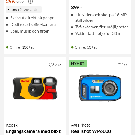
299
:
-
399:-
899
:
-
Finns i 2 varianter
4K-video och skarpa 16 MP
Skriv ut direkt på papper
stillbilder
Dedikerad selfie-kamera
Två skärmar, fler möjligheter
Spel, musik och filter
Vattentätt hölje för 30 m
Online
:
100+ st
Online
:
50+ st
NYHET
296
0
Kodak
AgfaPhoto
Engångskamera med blixt
Realishot WP6000