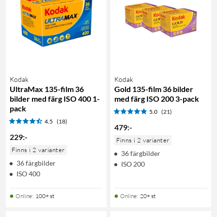
Kodak
Kodak
UltraMax 135-film 36
Gold 135-film 36 bilder
bilder med färg ISO 400 1-
med färg ISO 200 3-pack
pack
5.0
(21)
4.5
(18)
479
:
-
229
:
-
Finns i 2 varianter
Finns i 2 varianter
36 färgbilder
36 färgbilder
ISO 200
ISO 400
Online
:
100+ st
Online
:
20+ st