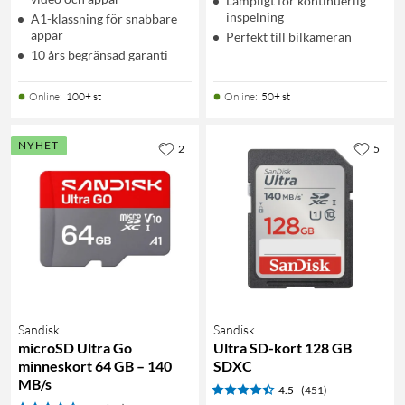
Lämpligt för kontinuerlig
inspelning
A1-klassning för snabbare
appar
Perfekt till bilkameran
10 års begränsad garanti
Online
:
100+ st
Online
:
50+ st
NYHET
2
5
Sandisk
Sandisk
microSD Ultra Go
Ultra SD-kort 128 GB
minneskort 64 GB – 140
SDXC
MB/s
4.5
(451)