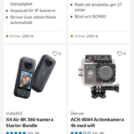
läshastighet
Redo att användas, ger 27
bilder
Anpassat för IP-kameror
Blixt och ISO400
Skriver över äldsta filmer
automatiskt
Online
:
100+ st
Online
:
100+ st
2
4
Insta360
Denver
X4 Air 8K 360-kamera
ACK-8064 Actionkamera
Starter Bundle
4k med wifi
5.0
(4)
3.0
(4)