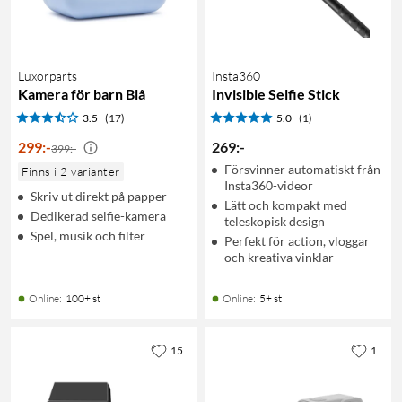
Luxorparts
Insta360
Kamera för barn Blå
Invisible Selfie Stick
3.5
(17)
5.0
(1)
299
:
-
269
:
-
399:-
Försvinner automatiskt från
Finns i 2 varianter
Insta360-videor
Skriv ut direkt på papper
Lätt och kompakt med
Dedikerad selfie-kamera
teleskopisk design
Spel, musik och filter
Perfekt för action, vloggar
och kreativa vinklar
Online
:
100+ st
Online
:
5+ st
15
1