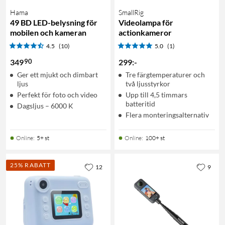
Hama
SmallRig
49 BD LED-belysning för
Videolampa för
mobilen och kameran
actionkameror
4.5
(10)
5.0
(1)
90
349
299
:
-
Ger ett mjukt och dimbart
Tre färgtemperaturer och
ljus
två ljusstyrkor
Perfekt för foto och video
Upp till 4,5 timmars
batteritid
Dagsljus – 6000 K
Flera monteringsalternativ
Online
:
5+ st
Online
:
100+ st
25% RABATT
12
9