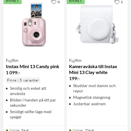
NYHET
NYHET
0
1
Fujifilm
Fujifilm
Instax Mini 13 Candy pink
Kameraväska till Instax
Mini 13 Clay white
1 099
:
-
199
:
-
Finns i 5 varianter
Skyddar mot damm och
Smidig och enkel att
repor
använda
Magnetisk stängning
Bilden i handen på ett par
Justerbar axelrem
sekunder
Smidigt selfie-läge med
spegel
Online
:
5+ st
Online
:
20+ st