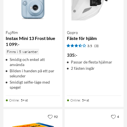
Fujifilm
Gopro
Instax Mini 13 Frost blue
Fäste för hjälm
1 099
:
-
3.5
(3)
Finns i 5 varianter
335
:
-
Smidig och enkel att
Passar de flesta hjälmar
använda
2 fästen ingår
Bilden i handen på ett par
sekunder
Smidigt selfie-läge med
spegel
Online
:
5+ st
Online
:
5+ st
92
4