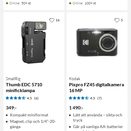
Online
:
50+ st
Online
:
100+ st
16
5
SmallRig
Kodak
Thumb EDC 5710
Pixpro FZ45 digitalkamera
minificklampa
16 MP
4.5
(6)
4.5
(7)
349
:
-
1 490
:
-
Kompakt miniformat
Lätt att använda – sikta och
tryck
Magnet, clip och 1/4"-20-
gänga
Går på vanliga AA-batterier