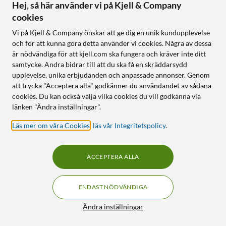
synfält
vidvinkel
Hej, så här använder vi på Kjell & Company
Snabbfäste flyttas lätt mellan
GPS, G-sensor och 24/7-
cookies
bilar
parkeringsläge
Wi-Fi och app för direkt
Bildstabilisering och HD
Vi på Kjell & Company önskar att ge dig en unik kundupplevelse
uppspelning
Night Vision
och för att kunna göra detta använder vi cookies. Några av dessa
är nödvändiga för att kjell.com ska fungera och kräver inte ditt
samtycke. Andra bidrar till att du ska få en skräddarsydd
Online
:
5+ st
Online
:
5+ st
upplevelse, unika erbjudanden och anpassade annonser. Genom
att trycka "Acceptera alla" godkänner du användandet av sådana
NYHET
NYHET
0
0
cookies. Du kan också välja vilka cookies du vill godkänna via
länken "Ändra inställningar".
Läs mer om våra Cookies
,
läs vår Integritetspolicy
.
ACCEPTERA ALLA
ENDAST NÖDVÄNDIGA
Road Angel
Insta360
Filter
Halo Play 4K bilkamera
POV Head Tracker Till
Ändra inställningar
med GPS
Luna Ultra
3 499
:
-
879
:
-