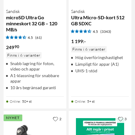
Sandisk
Sandisk
microSD Ultra Go
Ultra Micro-SD-kort 512
minneskort 32 GB – 120
GB SDXC
MB/s
4.5
(3343)
4.5
(61)
1 199
:
-
90
249
Finns i 6 varianter
Finns i 6 varianter
Hög överföringshastighet
Snabb lagring för foton,
Lämpligt för appar (A1)
video och appar
UHS-1-stöd
A1-klassning för snabbare
appar
10 års begränsad garanti
Online
:
50+ st
Online
:
5+ st
NYHET
2
3