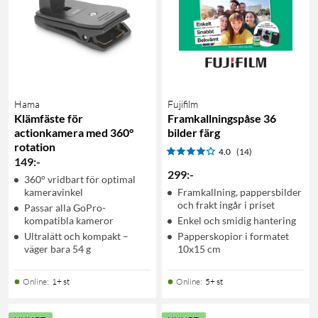
Hama
Fujifilm
Klämfäste för
Framkallningspåse 36
actionkamera med 360°
bilder färg
rotation
4.0
(14)
149
:
-
299
:
-
360° vridbart för optimal
kameravinkel
Framkallning, pappersbilder
och frakt ingår i priset
Passar alla GoPro-
kompatibla kameror
Enkel och smidig hantering
Ultralätt och kompakt –
Papperskopior i formatet
väger bara 54 g
10x15 cm
Online
:
1+ st
Online
:
5+ st