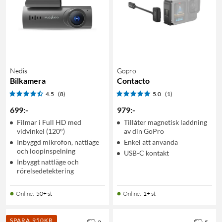
Nedis
Gopro
Bilkamera
Contacto
4.5
(8)
5.0
(1)
699
:
-
979
:
-
Filmar i Full HD med
Tillåter magnetisk laddning
vidvinkel (120°)
av din GoPro
Inbyggd mikrofon, nattläge
Enkel att använda
och loopinspelning
USB-C kontakt
Inbyggt nattläge och
rörelsedetektering
Online
:
50+ st
Online
:
1+ st
SPARA 950KR