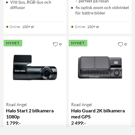
– perfekt på resan
Vitt ljus, RGB-ljus och
diffusor
4x optisk zoom och vidvinkel
för bättre bilder
Online
:
100+ st
Online
:
100+ st
NYHET
NYHET
0
0
Road Angel
Road Angel
Halo Start 2 bilkamera
Halo Guard 2K bilkamera
1080p
med GPS
1 799
:
-
2 499
:
-
Full HD 1080p med 120°
2K-inspelning med 139°