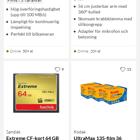
Finns i 3 varianter
56 cm justerbar arm med
Hög överföringshastighet
360° kulled
(upp till 100 MB/s)
Skonsam krabbklämma med
Lämpligt för kontinuerlig
silikongrepp
inspelning
Adapter för mikrofon och
Perfekt till bilkameran
belysning
Online
:
50+ st
Online
:
20+ st
9
15
Sandisk
Kodak
Extreme CF-kort 64 GB
UltraMax 135-film 36