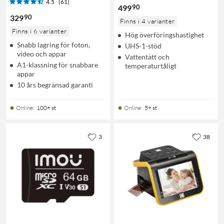
4.5
(61)
90
499
90
329
Finns i 4 varianter
Finns i 6 varianter
Hög överföringshastighet
Snabb lagring för foton,
UHS-1-stöd
video och appar
Vattentätt och
A1-klassning för snabbare
temperaturtåligt
appar
10 års begränsad garanti
Online
:
100+ st
Online
:
5+ st
3
38