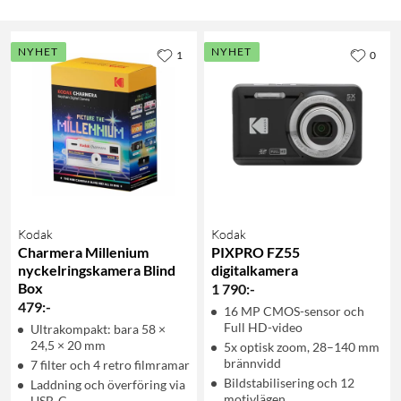
NYHET
NYHET
1
0
Kodak
Kodak
Charmera Millenium
PIXPRO FZ55
nyckelringskamera Blind
digitalkamera
Box
1 790
:
-
479
:
-
16 MP CMOS-sensor och
Full HD-video
Ultrakompakt: bara 58 ×
24,5 × 20 mm
5x optisk zoom, 28–140 mm
brännvidd
7 filter och 4 retro filmramar
Bildstabilisering och 12
Laddning och överföring via
motivlägen
USB-C