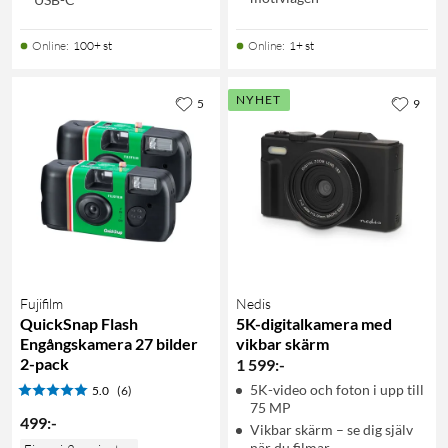
Online
:
100+ st
Online
:
1+ st
NYHET
5
9
Fujifilm
Nedis
QuickSnap Flash
5K-digitalkamera med
Engångskamera 27 bilder
vikbar skärm
2-pack
1 599
:
-
5K-video och foton i upp till
5.0
(6)
75 MP
499
:
-
Vikbar skärm – se dig själv
när du filmar