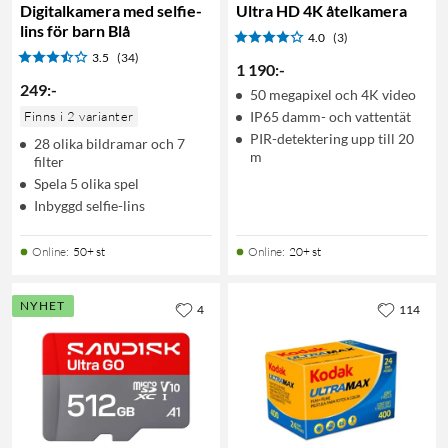
Digitalkamera med selfie-
Ultra HD 4K åtelkamera
lins för barn Blå
4.0
(3)
3.5
(34)
1 190
:
-
249
:
-
50 megapixel och 4K video
Finns i 2 varianter
IP65 damm- och vattentät
PIR-detektering upp till 20
28 olika bildramar och 7
m
filter
Spela 5 olika spel
Inbyggd selfie-lins
Online
:
50+ st
Online
:
20+ st
NYHET
4
114