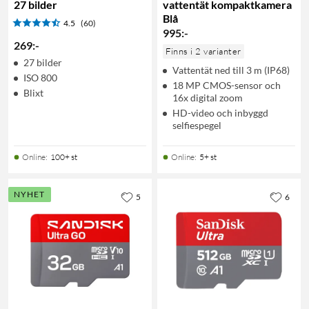
27 bilder
vattentät kompaktkamera
Blå
4.5
(60)
995
:
-
269
:
-
Finns i 2 varianter
27 bilder
Vattentät ned till 3 m (IP68)
ISO 800
18 MP CMOS-sensor och
Blixt
16x digital zoom
HD-video och inbyggd
selfiespegel
Online
:
100+ st
Online
:
5+ st
NYHET
5
6