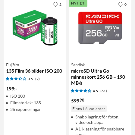
NYHET
2
0
Fujifilm
Sandisk
135 Film 36 bilder ISO 200
microSD Ultra Go
minneskort 256 GB – 190
3.5
(2)
MB/s
199
:
-
4.5
(61)
ISO 200
90
599
Filmstorlek: 135
Finns i 6 varianter
36 exponeringar
Snabb lagring för foton,
video och appar
A1-klassning för snabbare
appar