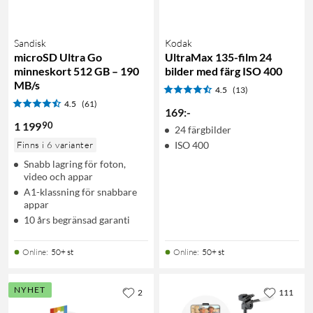
Sandisk
Kodak
microSD Ultra Go
UltraMax 135-film 24
minneskort 512 GB – 190
bilder med färg ISO 400
MB/s
4.5
(13)
4.5
(61)
169
:
-
90
1 199
24 färgbilder
Finns i 6 varianter
ISO 400
Snabb lagring för foton,
video och appar
A1-klassning för snabbare
appar
10 års begränsad garanti
Online
:
50+ st
Online
:
50+ st
NYHET
2
111