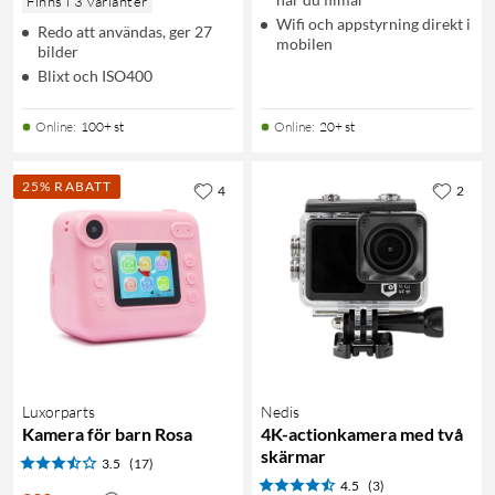
Finns i 3 varianter
Wifi och appstyrning direkt i
Redo att användas, ger 27
mobilen
bilder
Blixt och ISO400
Online
:
100+ st
Online
:
20+ st
25% RABATT
4
2
Luxorparts
Nedis
Kamera för barn Rosa
4K-actionkamera med två
skärmar
3.5
(17)
4.5
(3)