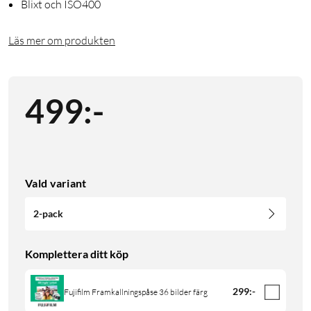
Blixt och ISO400
Läs mer om produkten
499
:
-
Vald variant
2-pack
Komplettera ditt köp
299
:
-
Fujifilm Framkallningspåse 36 bilder färg