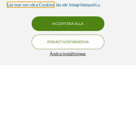
Läs mer om våra Cookies
,
läs vår Integritetspolicy
.
ACCEPTERA ALLA
ENDAST NÖDVÄNDIGA
Ändra inställningar
Fujifilm QuickSnap Flash Engångskamera 27 bilder 2-pack
499:-
5/5
HÄMTA
LÄGG I VARUKORGEN