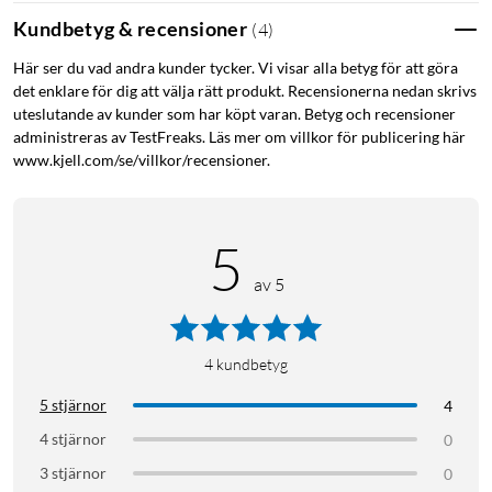
Kundbetyg & recensioner
(
4
)
Här ser du vad andra kunder tycker. Vi visar alla betyg för att göra
det enklare för dig att välja rätt produkt. Recensionerna nedan skrivs
uteslutande av kunder som har köpt varan. Betyg och recensioner
administreras av TestFreaks. Läs mer om villkor för publicering här
www.kjell.com/se/villkor/recensioner.
5
av 5
4
kundbetyg
5 stjärnor
4
4 stjärnor
0
3 stjärnor
0