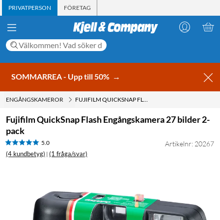
PRIVATPERSON
FÖRETAG
SOMMARREA - Upp till 50%
→
ENGÅNGSKAMEROR
FUJIFILM QUICKSNAP FLASH ENGÅNGSKAMERA 27 BILDER 2-PACK
Fujifilm QuickSnap Flash Engångskamera 27 bilder 2-
pack
5.0
Artikelnr: 20267
(4 kundbetyg)
(1 fråga/svar)
|