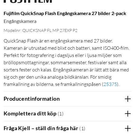
Fujifilm QuickSnap Flash Engångskamera 27 bilder 2-pack
Engångskamera
Modellnr: QUICKSNAP FL MP 27EXP P2
QuickSnap Flash är en engångskamera med 27 bilder.
Kameran är utrustad med blixt och batteri, samt ISO400-film.
Perfekt för fotografering i dagsljus eller i ljusa miljöer som
bröllopsmottagningar, sommarsemester, festivaler samt alla
sorters fester och kalas. Engångskameran är lätt att bära med
sig och ger den unika analoga bildkänslan. För smidig
framkallning av bilderna, se framkallningspåsen
(
25375
)
.
Producentinformation
Komplettera ditt köp
(
1
)
Fråga Kjell – ställ din fråga här
(
1
)