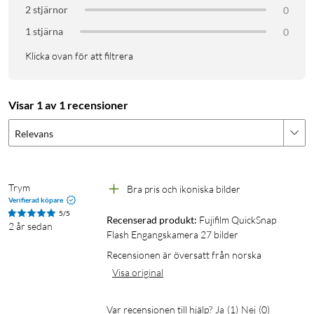
2 stjärnor
0
1 stjärna
0
Klicka ovan för att filtrera
Visar 1 av 1 recensioner
Relevans
Trym 
Bra pris och ikoniska bilder
Verifierad köpare
5/5
Recenserad produkt:
Fujifilm QuickSnap 
2 år sedan
Flash Engangskamera 27 bilder
Recensionen är översatt från norska
Visa original
Var recensionen till hjälp?
Ja
(
1
)
Nej
(
0
)