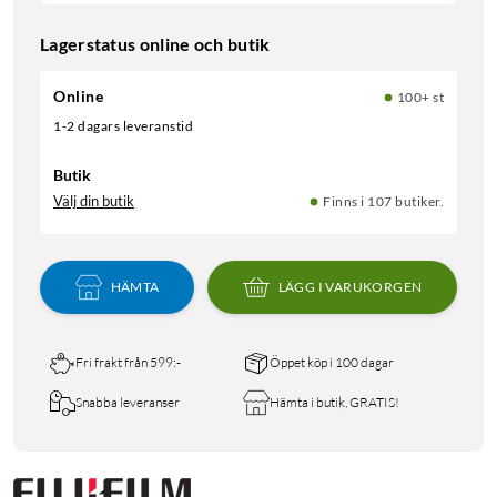
Lagerstatus online och butik
Online
100+ st
1-2 dagars leveranstid
Butik
Välj din butik
Finns i 107 butiker.
HÄMTA
LÄGG I VARUKORGEN
Fri frakt från 599:-
Öppet köp i 100 dagar
Snabba leveranser
Hämta i butik, GRATIS!