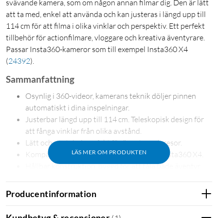
svävande kamera, som om någon annan filmar dig. Den är lätt
att ta med, enkel att använda och kan justeras i längd upp till
114 cm för att filma i olika vinklar och perspektiv. Ett perfekt
tillbehör för actionfilmare, vloggare och kreativa äventyrare.
Passar Insta360-kameror som till exempel Insta360 X4
(
24392
)
.
Sammanfattning
Osynlig i 360-videor, kamerans teknik döljer pinnen
automatiskt i dina inspelningar.
Justerbar längd upp till 114 cm. Teleskopisk design för
att fånga vinklar från olika avstånd.
Lätt och portabel, perfekt för äventyr och resor.
LÄS MER OM PRODUKTEN
Kompatibel med Insta360-kameror, som Insta360 X4.
Hållbar konstruktion, byggd för att tåla både äventyr
och dagligt bruk.
Producentinformation
Döljs automatiskt vid 360-filmning
När Insta360 Invisible Selfie Stick används tillsammans med
Kundbetyg & recensioner
(
1
)