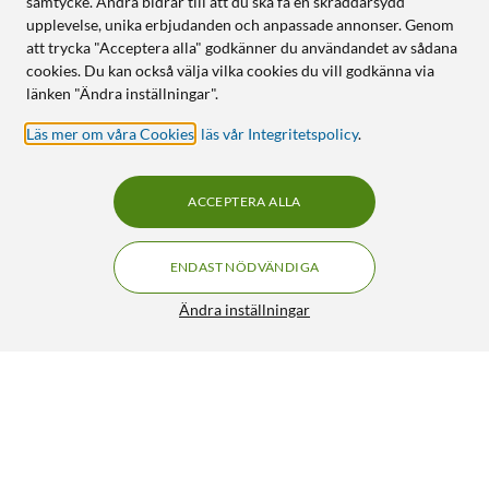
samtycke. Andra bidrar till att du ska få en skräddarsydd
upplevelse, unika erbjudanden och anpassade annonser. Genom
att trycka "Acceptera alla" godkänner du användandet av sådana
cookies. Du kan också välja vilka cookies du vill godkänna via
länken "Ändra inställningar".
Läs mer om våra Cookies
,
läs vår Integritetspolicy
.
ACCEPTERA ALLA
ENDAST NÖDVÄNDIGA
Ändra inställningar
Insta360 Invisible Selfie Stick
269:-
5/5
HÄMTA
LÄGG I VARUKORGEN