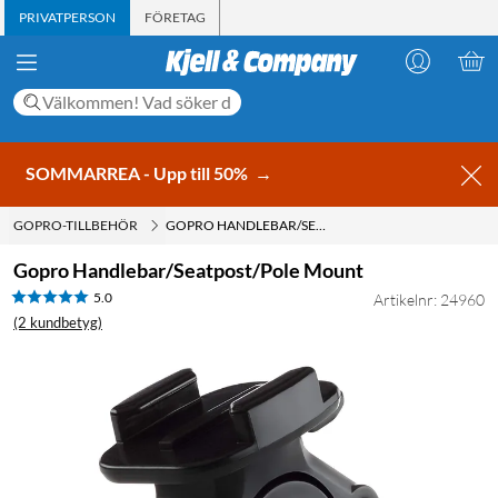
PRIVATPERSON
FÖRETAG
SOMMARREA - Upp till 50%
→
GOPRO-TILLBEHÖR
GOPRO HANDLEBAR/SEATPOST/POLE MOUNT
Gopro Handlebar/Seatpost/Pole Mount
5.0
Artikelnr: 24960
(2 kundbetyg)