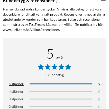
Kundbetyg & recensioner
(
2
)
Här ser du vad andra kunder tycker. Vi visar alla betyg för att göra
det enklare för dig att välja rätt produkt. Recensionerna nedan skrivs
uteslutande av kunder som har köpt varan. Betyg och recensioner
administreras av TestFreaks. Läs mer om villkor för publicering här
www.kjell.com/se/villkor/recensioner.
5
av 5
2
kundbetyg
5 stjärnor
2
4 stjärnor
0
3 stjärnor
0
2 stjärnor
0