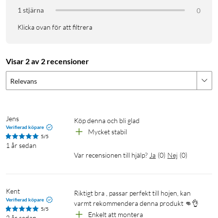
1 stjärna
0
Klicka ovan för att filtrera
Visar 2 av 2 recensioner
Relevans
Jens
Köp denna och bli glad 
Verifierad köpare
Mycket stabil 
5/5
1 år sedan
Var recensionen till hjälp?
Ja
(
0
)
Nej
(
0
)
Kent
Riktigt bra , passar perfekt till hojen, kan 
Verifierad köpare
varmt rekommendera denna produkt 👊👌
5/5
Enkelt att montera 
2 år sedan