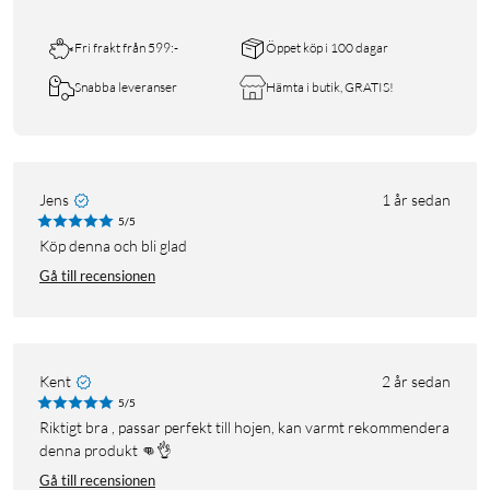
Fri frakt från 599:-
Öppet köp i 100 dagar
Snabba leveranser
Hämta i butik, GRATIS!
Jens
1 år sedan
5/5
Köp denna och bli glad
Gå till recensionen
Kent
2 år sedan
5/5
Riktigt bra , passar perfekt till hojen, kan varmt rekommendera
denna produkt 👊👌
Gå till recensionen