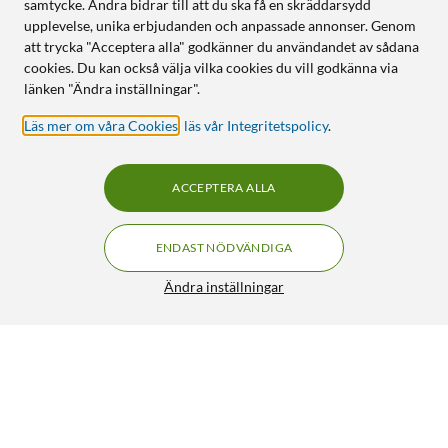
samtycke. Andra bidrar till att du ska få en skräddarsydd
upplevelse, unika erbjudanden och anpassade annonser. Genom
att trycka "Acceptera alla" godkänner du användandet av sådana
cookies. Du kan också välja vilka cookies du vill godkänna via
länken "Ändra inställningar".
Läs mer om våra Cookies
,
läs vår Integritetspolicy
.
ACCEPTERA ALLA
ENDAST NÖDVÄNDIGA
Ändra inställningar
Polaroid Now+ Gen 3 Black
1 449:-
HÄMTA
BEVAKA