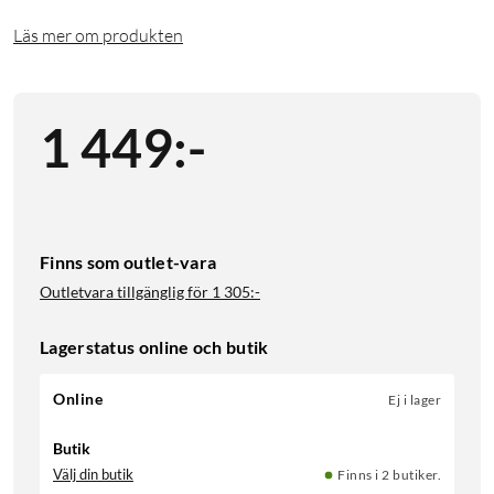
Läs mer om produkten
1 449
:
-
Finns som outlet-vara
Outletvara tillgänglig för
1 305:-
Lagerstatus online och butik
Online
Ej i lager
Butik
Välj din butik
Finns i 2 butiker.