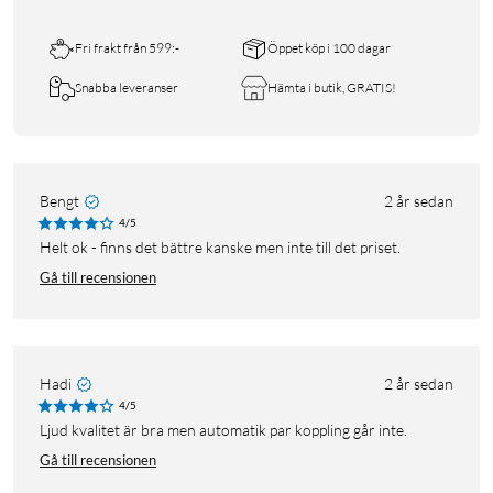
Fri frakt från 599:-
Öppet köp i 100 dagar
Snabba leveranser
Hämta i butik, GRATIS!
Bengt
2 år sedan
4/5
Helt ok - finns det bättre kanske men inte till det priset.
Gå till recensionen
Hadi
2 år sedan
4/5
Ljud kvalitet är bra men automatik par koppling går inte.
Gå till recensionen