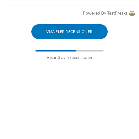
Räckvidd: upp till 10 m
Laddning: USB-C (5 V/2 A)
Powered By TestFreaks
Mått: 73x61x204 mm
Vikt: 570 g
VISA FLER RECENSIONER
Levereras med USB-C-till-USB-A-kabel (1,2 m) och nyckelband
Vädertålig högtalare
utomhushögtalare
Visar 3 av 5 recensioner