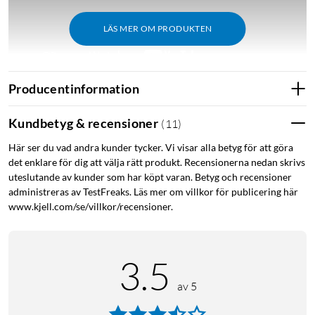
LÄS MER OM PRODUKTEN
Producentinformation
Kundbetyg & recensioner
(
11
)
Håll dig hypad i upp till 18 timmar
Här ser du vad andra kunder tycker. Vi visar alla betyg för att göra
Den långvariga batteritiden gör att du kan lyssna på dina
det enklare för dig att välja rätt produkt. Recensionerna nedan skrivs
favoritartister hela dagen och ser till att du inte missar något
uteslutande av kunder som har köpt varan. Betyg och recensioner
när du har en bakgårdsfest med din familj.
administreras av TestFreaks. Läs mer om villkor för publicering här
www.kjell.com/se/villkor/recensioner.
Dip, dunk och submerge med IPX7
Den IPX7-vattentäta Creative MUVO Go är utformad för alla
typer av äventyr, både inomhus och utomhus, så du behöver
3.5
inte oroa dig för stänk, regn eller till och med snö.
av 5