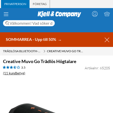
PRIVATPERSON
FÖRETAG
SOMMARREA - Upp till 50%
→
TRÅDLÖSA BLUETOOTH-HÖGTALARE
CREATIVE MUVO GO TRÅDLÖS HÖGTALARE
Creative Muvo Go Trådlös Högtalare
3.5
Artikelnr: 65205
(11 kundbetyg)