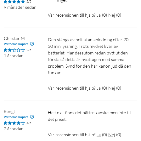
5/5
9 månader sedan
Creative MUVO Go är unikt tillverkad för att ge ett stadigt
Var recensionen till hjälp?
Ja
(
0
)
Nej
(
0
)
grepp som gör den enkel att hålla och förvara. Den stöder
också placering i två riktningar: vertikalt eller horisontellt för
renare, välbalanserat ljud med robust bas - beroende på vad
Christer M
du föredrar.
Den stängs av helt utan anledning efter 20-
Verifierad köpare
30 min lyssning. Trots mycket kvar av 
2/5
batteriet. Har dessutom redan bytt ut den 
1 år sedan
första så detta är nyuttagen med samma 
problem. Synd för den har kanonljud då den 
funkar
Specifikationer
Var recensionen till hjälp?
Ja
(
0
)
Nej
(
0
)
Uteffekt: 2x 10 W RMS
Total toppeffekt: 40 W
Frekvensområde: 60-20 000 Hz
Bengt
Helt ok - finns det bättre kanske men inte till 
Batteri: 2x 2600 mAh
Verifierad köpare
det priset.
Speltid: upp till 18 timmar
4/5
2 år sedan
Drifttemperatur: 0°C till 45°C
Var recensionen till hjälp?
Ja
(
0
)
Nej
(
0
)
Bluetooth: 5.3