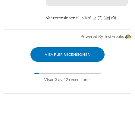
Var recensionen till hjälp?
Ja
(
2
)
Nej
(
0
)
Powered By TestFreaks
VISA FLER RECENSIONER
Visar 3 av 42 recensioner