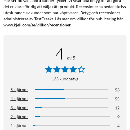
Här ser du vad andra kunder tycker. Vi visar alla betyg för att göra
det enklare för dig att välja rätt produkt. Recensionerna nedan skrivs
uteslutande av kunder som har köpt varan. Betyg och recensioner
administreras av TestFreaks. Läs mer om villkor för publicering här
www.kjell.com/se/villkor/recensioner.
4
av 5
133
kundbetyg
5 stjärnor
53
4 stjärnor
55
3 stjärnor
12
2 stjärnor
9
1 stjärna
4