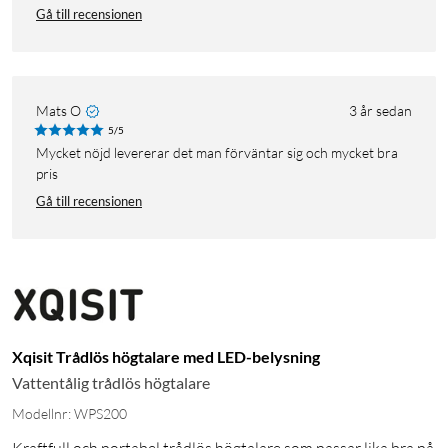
Gå till recensionen
Mats O
3 år sedan
5/5
Mycket nöjd levererar det man förväntar sig och mycket bra
pris
Gå till recensionen
Xqisit Trådlös högtalare med LED-belysning
Vattentålig trådlös högtalare
Modellnr: WPS200
Kraftfull och portabel trådlös högtalare som passar lika bra på