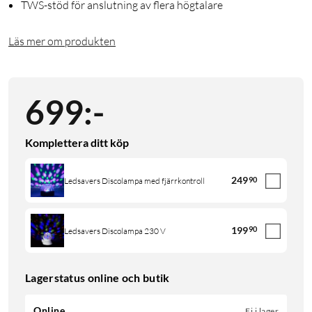
TWS-stöd för anslutning av flera högtalare
Läs mer om produkten
699
:
-
Komplettera ditt köp
249
90
Ledsavers Discolampa med fjärrkontroll
199
90
Ledsavers Discolampa 230 V
Lagerstatus online och butik
Online
Ej i lager