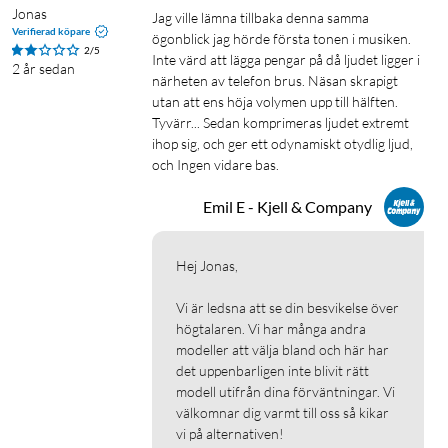
Jonas
Jag ville lämna tillbaka denna samma 
Verifierad köpare
ögonblick jag hörde första tonen i musiken. 
2/5
Inte värd att lägga pengar på då ljudet ligger i 
2 år sedan
närheten av telefon brus. Näsan skrapigt 
utan att ens höja volymen upp till hälften. 
Tyvärr... Sedan komprimeras ljudet extremt 
ihop sig, och ger ett odynamiskt otydlig ljud, 
och Ingen vidare bas.
Emil E - Kjell & Company
Hej Jonas,

Vi är ledsna att se din besvikelse över 
högtalaren. Vi har många andra 
modeller att välja bland och här har 
det uppenbarligen inte blivit rätt 
modell utifrån dina förväntningar. Vi 
välkomnar dig varmt till oss så kikar 
vi på alternativen!