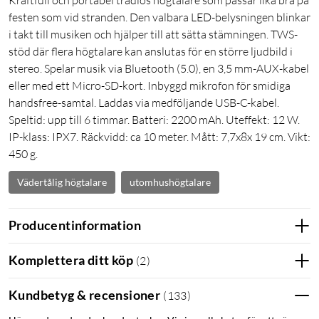
festen som vid stranden. Den valbara LED-belysningen blinkar
i takt till musiken och hjälper till att sätta stämningen. TWS-
stöd där flera högtalare kan anslutas för en större ljudbild i
stereo. Spelar musik via Bluetooth (5.0), en 3,5 mm-AUX-kabel
eller med ett Micro-SD-kort. Inbyggd mikrofon för smidiga
handsfree-samtal. Laddas via medföljande USB-C-kabel.
Speltid: upp till 6 timmar. Batteri: 2200 mAh. Uteffekt: 12 W.
IP-klass: IPX7. Räckvidd: ca 10 meter. Mått: 7,7x8x 19 cm. Vikt:
450 g.
Vädertålig högtalare
utomhushögtalare
Producentinformation
Komplettera ditt köp
(
2
)
Kundbetyg & recensioner
(
133
)