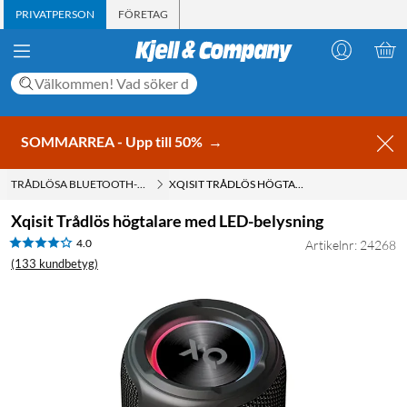
PRIVATPERSON
FÖRETAG
SOMMARREA - Upp till 50%
→
TRÅDLÖSA BLUETOOTH-HÖGTALARE
XQISIT TRÅDLÖS HÖGTALARE MED LED-BELYSNING
Xqisit Trådlös högtalare med LED-belysning
4.0
Artikelnr: 24268
(133 kundbetyg)