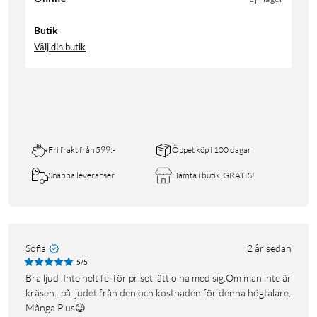
Butik
Välj din butik
Fri frakt från 599:-
Öppet köp i 100 dagar
Snabba leveranser
Hämta i butik, GRATIS!
Sofia
2 år sedan
5/5
Bra ljud .Inte helt fel för priset lätt o ha med sig.Om man inte är
kräsen.. på ljudet från den och kostnaden för denna högtalare.
Många Plus😉