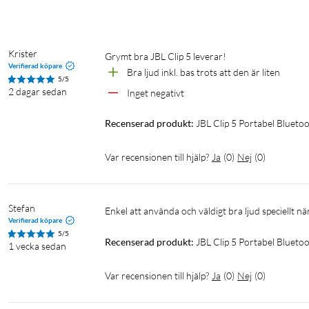
Karbinhake med ny utformning
Den helt nya integrerade karbinhaken har en mycket bredare öp
på allt från ryggsäcken till bältet och ta med dig musiken hela dag
Krister
Grymt bra JBL Clip 5 leverar! 
Verifierad köpare
Bra ljud inkl. bas trots att den är liten
5/5
Upp till 12 timmars speltid plus tre timmar med Pla
2 dagar sedan
Inget negativt
Bekymra dig inte för detaljer, som att ladda batteriet. JBL Clip 5
Recenserad produkt:
JBL Clip 5 Portabel Blueto
på Playtime Boost för att förlänga speltiden med ytterligare tr
högre och klarare ljud.
Var recensionen till hjälp?
Ja
(
0
)
Nej
(
0
)
Stefan
Enkel att använda och väldigt bra ljud speciellt n
Verifierad köpare
5/5
Vatten- och dammtät
Recenserad produkt:
JBL Clip 5 Portabel Bluetoo
1 vecka sedan
Täthetsklass IP67 för vatten och damm för att JBL Clip 5 kan använ
Var recensionen till hjälp?
Ja
(
0
)
Nej
(
0
)
stranden.