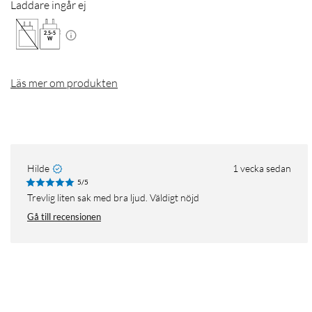
Laddare ingår ej
2.5
-
5
W
Läs mer om produkten
Hilde
1 vecka sedan
5/5
Trevlig liten sak med bra ljud. Väldigt nöjd
Gå till recensionen