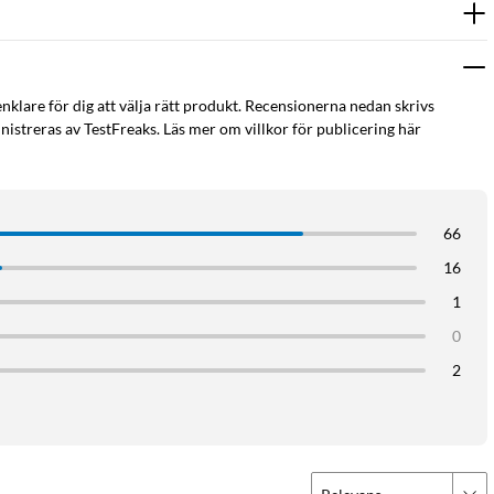
enklare för dig att välja rätt produkt. Recensionerna nedan skrivs
istreras av TestFreaks. Läs mer om villkor för publicering här
66
16
1
er volymen och levererar ett fylligt JBL Pro-ljud med kraftfull bas.
0
m kommer från en så liten högtalare.
2