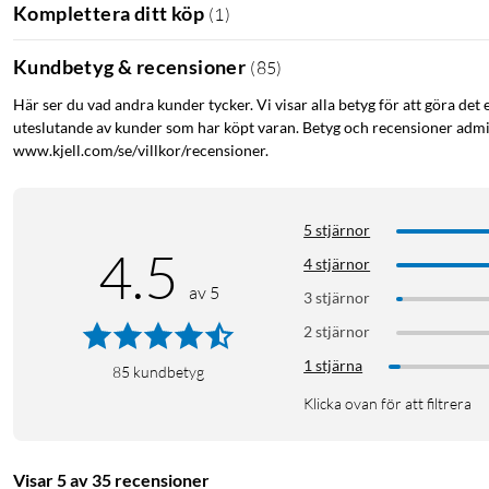
Komplettera ditt köp
(
1
)
Kundbetyg & recensioner
(
85
)
Här ser du vad andra kunder tycker. Vi visar alla betyg för att göra det 
uteslutande av kunder som har köpt varan. Betyg och recensioner admin
www.kjell.com/se/villkor/recensioner.
5 stjärnor
4.5
4 stjärnor
av 5
Ultrabärbart JBL Pro-ljud
3 stjärnor
Låt inte storleken lura dig. JBL Clip 5 är att räkna med när du höj
2 stjärnor
Dina vänner kommer inte att tro hur mycket bra JBL Pro-ljud so
1 stjärna
85
kundbetyg
Klicka ovan för att filtrera
Visar 5 av 35 recensioner