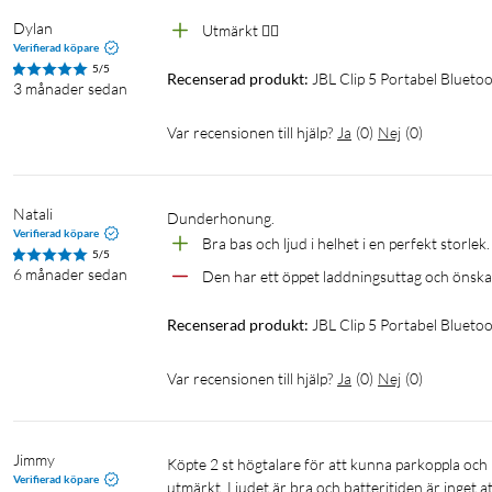
Anslut fler högtalare med Auracast
Dylan
Utmärkt 👌🏾 
Vill du ha ett ännu fylligare JBL Pro-ljud? Parkoppla två Clip 5 f
Verifierad köpare
för ett ännu fylligare ljud.
5/5
Recenserad produkt:
JBL Clip 5 Portabel Blueto
3 månader sedan
Var recensionen till hjälp?
Ja
(
0
)
Nej
(
0
)
Natali
Dunderhonung.
JBL Portable-app
Verifierad köpare
Bra bas och ljud i helhet i en perfekt storlek.
5/5
Använd JBL Portable-appen för att få uppdateringar, produktsuppo
6 månader sedan
Den har ett öppet laddningsuttag och önskar a
Finjustera ditt ljud med flera alternativ för EQ-förinställningar
anpassningsbara equalizern - till det ljud du vill ha.
Recenserad produkt:
JBL Clip 5 Portabel Blueto
Var recensionen till hjälp?
Ja
(
0
)
Nej
(
0
)
Jimmy
Köpte 2 st högtalare för att kunna parkoppla och lägga dem i ett större rum för underhållningsmusik och det fungerade 
Verifierad köpare
utmärkt. Ljudet är bra och batteritiden är inget at