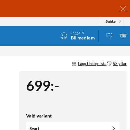
Butiker
Logga in
Bli medlem
Lägg i inköpslista
53 gillar
699
:
-
Vald variant
Svart