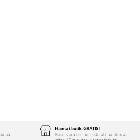
Hämta i butik, GRATIS!
tid på
Reservera online, redo att hämtas ut
efter 15 minuter. Kostnadsfritt!