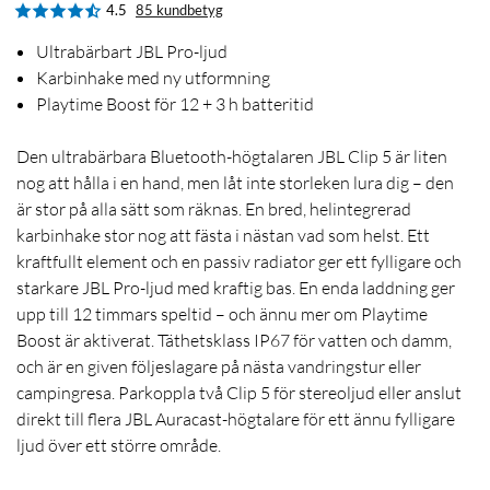
4.5
85 kundbetyg
Ultrabärbart JBL Pro-ljud
Karbinhake med ny utformning
Playtime Boost för 12 + 3 h batteritid
Den ultrabärbara Bluetooth-högtalaren JBL Clip 5 är liten
nog att hålla i en hand, men låt inte storleken lura dig – den
är stor på alla sätt som räknas. En bred, helintegrerad
karbinhake stor nog att fästa i nästan vad som helst. Ett
kraftfullt element och en passiv radiator ger ett fylligare och
starkare JBL Pro-ljud med kraftig bas. En enda laddning ger
upp till 12 timmars speltid – och ännu mer om Playtime
Boost är aktiverat. Täthetsklass IP67 för vatten och damm,
och är en given följeslagare på nästa vandringstur eller
campingresa. Parkoppla två Clip 5 för stereoljud eller anslut
direkt till flera JBL Auracast-högtalare för ett ännu fylligare
ljud över ett större område.