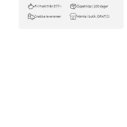
Fri frakt från 599:-
Öppet köp i 100 dagar
Snabba leveranser
Hämta i butik, GRATIS!