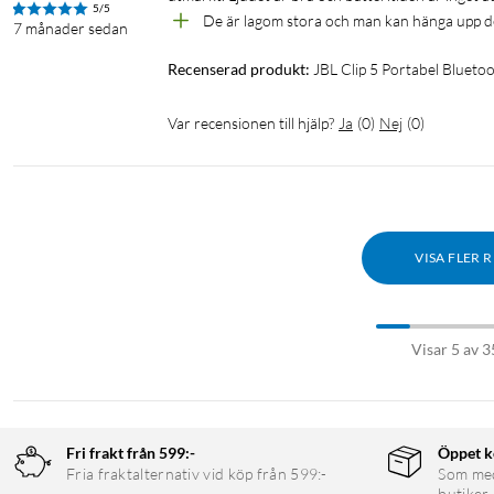
5/5
De är lagom stora och man kan hänga upp 
7 månader sedan
Recenserad produkt:
JBL Clip 5 Portabel Blueto
Var recensionen till hjälp?
Ja
(
0
)
Nej
(
0
)
VISA FLER 
Visar 5 av 3
Specifikationer
Fri frakt från 599:-
Öppet k
Fria fraktalternativ vid köp från 599:-
Som medl
Element: 1,75 tum (45 mm)
butiker