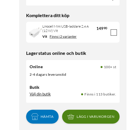
Komplettera ditt köp
Linocell Mini USB-laddare 2,4 A
149
90
(12 W) Vit
Vit
Finns i 2 varianter
Lagerstatus online och butik
Online
100+ st
2-4 dagars leveranstid
Butik
Välj din butik
Finns i 113 butiker.
HÄMTA
LÄGG I VARUKORGEN