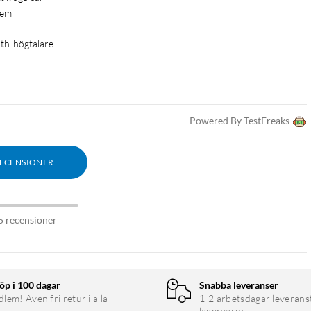
dem
oth-högtalare
Powered By TestFreaks
RECENSIONER
5 recensioner
öp i 100 dagar
Snabba leveranser
em! Även fri retur i alla
1-2 arbetsdagar leverans
lagervaror