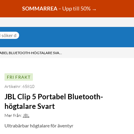
SOMMARREA
– Upp till 50% →
JBL CLIP 5 PORTABEL BLUETOOTH-HÖGTALARE SVART
FRI FRAKT
Artikelnr: 65810
JBL Clip 5 Portabel Bluetooth-
högtalare Svart
Mer från:
JBL
Ultrabärbar högtalare för äventyr