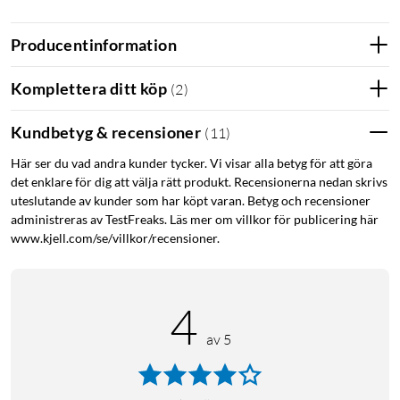
JBL Headphones App
Producentinformation
Anpassa hela din lyssningsupplevelse med JBL Headphones
App. Justera inställningar och ställ in EQ efter ditt tycke och
Komplettera ditt köp
(
2
)
smak.
Kundbetyg & recensioner
(
11
)
4 mikrofoner för perfekta röstsamtal
Här ser du vad andra kunder tycker. Vi visar alla betyg för att göra
Problemfria samtal i stereo. Reflect Aero är utrustad med 6
det enklare för dig att välja rätt produkt. Recensionerna nedan skrivs
mikrofoner, så att du alltid kommer att höras med perfekt
uteslutande av kunder som har köpt varan. Betyg och recensioner
klarhet.
administreras av TestFreaks. Läs mer om villkor för publicering här
www.kjell.com/se/villkor/recensioner.
Specifikationer
Batteritid: upp till 24 timmar med batterifodralet (8+ 16
timmar med ANC av)
4
Laddningstid: under 2 timmar
av 5
Snabbladdning: 15 minuter ger 4 timmar
Elementstorlek: 6,8 mm
Dynamiskt frekvensomfång: 20 Hz-20 kHz