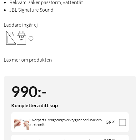
Bekväm, säker passform, vattentät
JBL Signature Sound
Laddare ingår ej
2.5
-
5
W
Läs mer om produkten
990
:
-
Komplettera ditt köp
Luxorparts Rengöringsverktyg för hörlurar och
59
90
elektronik