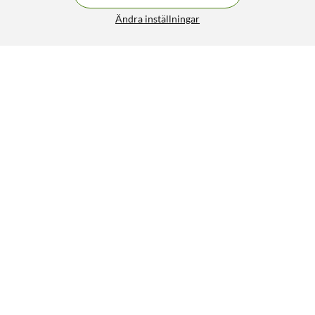
Ändra inställningar
Liknande produkter
SPARA 700KR
19
5
NYHET