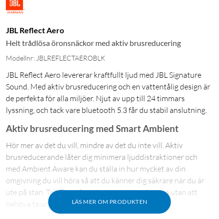
JBL Reflect Aero
Helt trådlösa öronsnäckor med aktiv brusreducering
Modellnr: JBLREFLECTAEROBLK
JBL Reflect Aero levererar kraftfullt ljud med JBL Signature
Sound. Med aktiv brusreducering och en vattentålig design är
de perfekta för alla miljöer. Njut av upp till 24 timmars
lyssning, och tack vare bluetooth 5.3 får du stabil anslutning.
Aktiv brusreducering med Smart Ambient
Hör mer av det du vill, mindre av det du inte vill. Aktiv
brusreducerande låter dig minimera ljuddistraktioner och
med Ambient Aware kan du ställa in hur mycket av din
omgivning du vill höra så att du känner dig säkrare när du är
ute på stan. TalkThru låter dig samtala med andra utan att
LÄS MER OM PRODUKTEN
behöva ta ur hörlurarna.