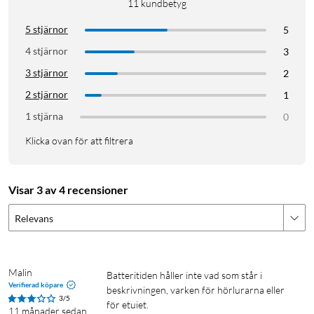
11
kundbetyg
Impedans 16 ohm
Bluetooth 5.3
5 stjärnor
5
Levereras med USB-C kabel samt hörlurskuddar i olika
4 stjärnor
3
storlekar
3 stjärnor
2
2 stjärnor
1
IP68
1 stjärna
0
Klicka ovan för att filtrera
Visar 3 av 4 recensioner
Relevans
Malin
Batteritiden håller inte vad som står i 
Verifierad köpare
beskrivningen, varken för hörlurarna eller 
3/5
för etuiet. 

11 månader sedan