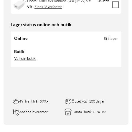
149
90
Linocell Mini USB-laddare 2,4 A (12 W) Vit
Vit
Finns i 2 varianter
Lagerstatus online och butik
Online
Ej i lager
Butik
Välj din butik
Fri frakt från 599:-
Öppet köp i 100 dagar
Snabba leveranser
Hämta i butik, GRATIS!