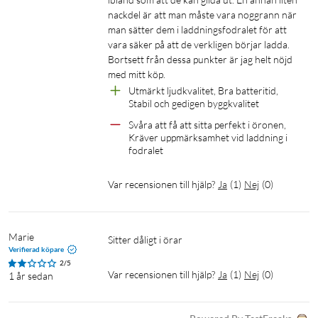
nackdel är att man måste vara noggrann när 
man sätter dem i laddningsfodralet för att 
vara säker på att de verkligen börjar ladda. 
Bortsett från dessa punkter är jag helt nöjd 
med mitt köp.
Utmärkt ljudkvalitet, Bra batteritid, 
Stabil och gedigen byggkvalitet
Svåra att få att sitta perfekt i öronen, 
Kräver uppmärksamhet vid laddning i 
fodralet
Var recensionen till hjälp?
Ja
(
1
)
Nej
(
0
)
Marie
Sitter dåligt i örar
Verifierad köpare
2/5
Var recensionen till hjälp?
Ja
(
1
)
Nej
(
0
)
1 år sedan