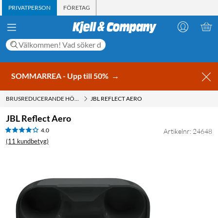
PRIVATPERSON
FÖRETAG
SOMMARREA - Upp till 50%
→
BRUSREDUCERANDE HÖRLURAR MED ACTIVE NOISE CANCELLING (ANC)
JBL REFLECT AERO
JBL Reflect Aero
4.0
Artikelnr: 24648
(11 kundbetyg)