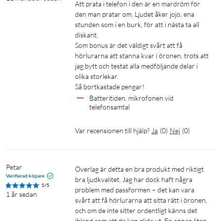
Att prata i telefon i den är en mardröm för 
den man pratar om. Ljudet åker jojo, ena 
stunden som i en burk, för att i nästa ta all 
diskant.

Som bonus är det väldigt svårt att få 
hörlurarna att stanna kvar i öronen, trots att 
jag bytt och testat alla medföljande delar i 
olika storlekar.

Så bortkastade pengar!
Batteritiden, mikrofonen vid 
telefonsamtal
Var recensionen till hjälp?
Ja
(
0
)
Nej
(
0
)
Petar
Överlag är detta en bra produkt med riktigt 
Verifierad köpare
bra ljudkvalitet. Jag har dock haft några 
5/5
problem med passformen – det kan vara 
1 år sedan
svårt att få hörlurarna att sitta rätt i öronen, 
och om de inte sitter ordentligt känns det 
ibland som att de kan glida ut. En annan liten 