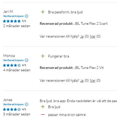
Jari M
Bra passform, bra ljud
Verifierad köpare
5/5
Recenserad produkt:
JBL Tune Flex 2 Svart
2 månader sedan
Var recensionen till hjälp?
Ja
(
0
)
Nej
(
0
)
Monica
Fungerar bra
Verifierad köpare
4/5
Recenserad produkt:
JBL Tune Flex 2 Vit
4 månader sedan
Var recensionen till hjälp?
Ja
(
0
)
Nej
(
0
)
Jonas
Bra ljud, bra app. Enda nackdelen är väl att de pa
Verifierad köpare
Bra ljud
4/5
5 månader sedan
passar mina öron sämre