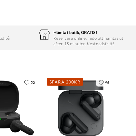
Hämta i butik, GRATIS!
tid på
Reservera online, redo att hämtas ut
efter 15 minuter. Kostnadsfritt!
SPARA 200KR
52
96