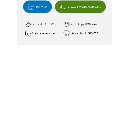
HÄMTA
LÄGG I VARUKORGEN
Fri frakt från 599:-
Öppet köp i 100 dagar
Snabba leveranser
Hämta i butik, GRATIS!