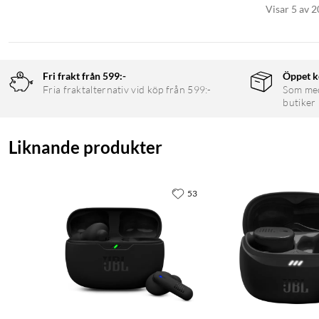
Visar 5 av 2
Fri frakt från 599:-
Öppet k
Fria fraktalternativ vid köp från 599:-
Som medl
butiker
Liknande produkter
53