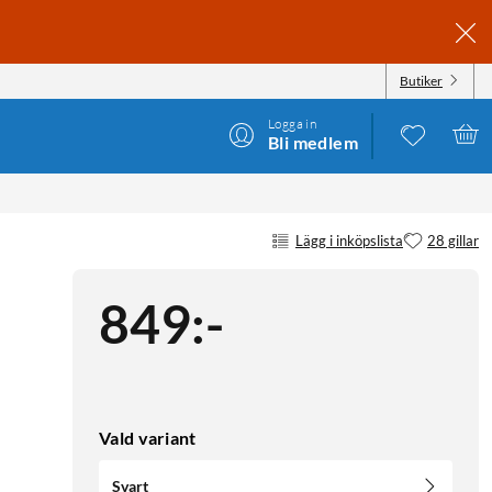
Butiker
Logga in
Bli medlem
Lägg i inköpslista
28 gillar
849
:
-
Vald variant
Svart