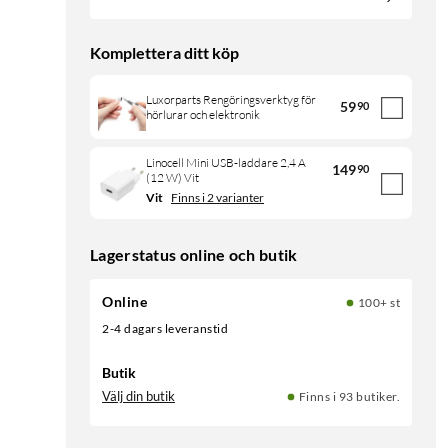
Komplettera ditt köp
Luxorparts Rengöringsverktyg för
59
90
hörlurar och elektronik
Linocell Mini USB-laddare 2,4 A
149
90
(12 W) Vit
Vit
Finns i 2 varianter
Lagerstatus online och butik
Online
100+ st
2-4 dagars leveranstid
Butik
Välj din butik
Finns i 93 butiker.