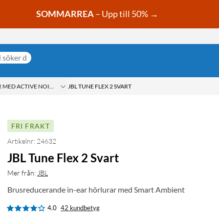
SOMMARREA
– Upp till 50% →
ED ACTIVE NOISE CANCELLING (ANC)
JBL TUNE FLEX 2 SVART
FRI FRAKT
Artikelnr: 24632
JBL Tune Flex 2 Svart
Mer från:
JBL
Brusreducerande in-ear hörlurar med Smart Ambient
4.0
42 kundbetyg