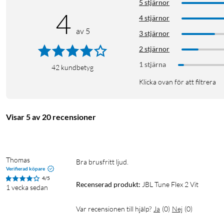
Levereras med USB-C kabel samt hörlurskuddar i olika storlekar
5 stjärnor
4
4 stjärnor
av 5
3 stjärnor
2 stjärnor
1 stjärna
42
kundbetyg
Klicka ovan för att filtrera
Visar 5 av 20 recensioner
Thomas
Bra brusfritt ljud.
Verifierad köpare
4/5
Recenserad produkt:
JBL Tune Flex 2 Vit
1 vecka sedan
Var recensionen till hjälp?
Ja
(
0
)
Nej
(
0
)