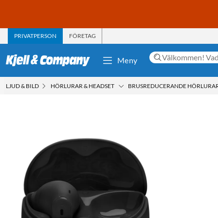
PRIVATPERSON
FÖRETAG
Meny
LJUD & BILD
HÖRLURAR & HEADSET
BRUSREDUCERANDE HÖRLURAR M