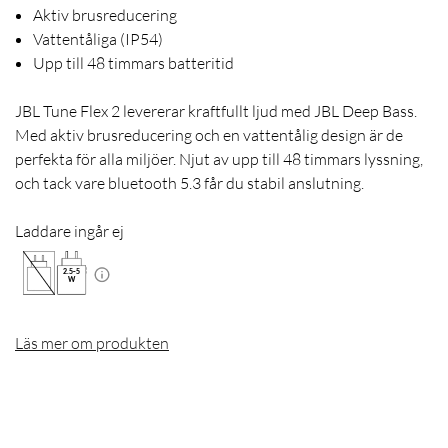
Aktiv brusreducering
Vattentåliga (IP54)
Upp till 48 timmars batteritid
JBL Tune Flex 2 levererar kraftfullt ljud med JBL Deep Bass.
Med aktiv brusreducering och en vattentålig design är de
perfekta för alla miljöer. Njut av upp till 48 timmars lyssning,
och tack vare bluetooth 5.3 får du stabil anslutning.
Laddare ingår ej
2.5
-
5
W
Läs mer om produkten