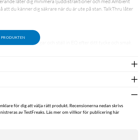
ducerande låter dig minimera ljuddistraktioner och med Ambient
å att du känner dig säkrare när du är ute på stan. TalkThru låter
M PRODUKTEN
stera inställningar och ställ in EQ efter ditt tycke och smak.
ner, så att du alltid kommer att höras med perfekt klarhet.
mar med ANC av)
enklare för dig att välja rätt produkt. Recensionerna nedan skrivs
istreras av TestFreaks. Läs mer om villkor för publicering här