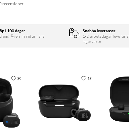
0 recensioner
öp i 100 dagar
Snabba leveranser
em! Även fri retur i alla
1-2 arbetsdagar leverans
lagervaror
20
19