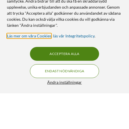
samtycke. Andra bidrar till att du ska få en skräddarsydd
upplevelse, unika erbjudanden och anpassade annonser. Genom
att trycka "Acceptera alla" godkänner du användandet av sådana
cookies. Du kan också välja vilka cookies du vill godkänna via
länken "Ändra inställningar".
Läs mer om våra Cookies
,
läs vår Integritetspolicy
.
ACCEPTERA ALLA
ENDAST NÖDVÄNDIGA
Ändra inställningar
Soundcore Liberty 4 NC trådlösa hörlurar med
FRI FRAKT
brusreducering Velvet Black
990:-
4/5
HÄMTA
LÄGG I VARUKORGEN