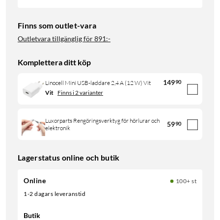
Finns som outlet-vara
Outletvara tillgänglig för
891:-
Komplettera ditt köp
149
90
Linocell Mini USB-laddare 2,4 A (12 W) Vit
Vit
Finns i 2 varianter
Luxorparts Rengöringsverktyg för hörlurar och
59
90
elektronik
Lagerstatus online och butik
Online
100+ st
1-2 dagars leveranstid
Butik