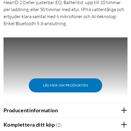
HearID 2.0 eller justerbar EQ. Batteritid: upp till 10 timmar
per laddning, eller 50 timmar med etui. IPX4 vattentåliga och
erbjuder klara samtal med 6 mikrofoner och AI-teknologi.
Enkel Bluetooth 5.3-anslutning.
LÄS MER OM PRODUKTEN
Producentinformation
Reducerar ljud med upp till 98.5 %
Komplettera ditt köp
(
2
)
Liberty 4 NC brusreducering öronproppar har en högkänslig