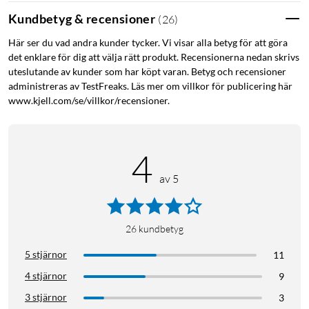
in-ear ljudsensor, en överdimensionerad driver, och ett
Kundbetyg & recensioner
(
26
)
innovativt ljudisoleringshus som blockerar upp till 98,5% av
ljudet. Adaptive ANC 2.0 gör realtidsberäkningar och justerar
Här ser du vad andra kunder tycker. Vi visar alla betyg för att göra
det enklare för dig att välja rätt produkt. Recensionerna nedan skrivs
sig till dina öronkanaler och den externa miljön för maximal
uteslutande av kunder som har köpt varan. Betyg och recensioner
tystnad bland bruset.
administreras av TestFreaks. Läs mer om villkor för publicering här
www.kjell.com/se/villkor/recensioner.
Krispigt ljud med tre gånger mer detalj
De 11 mm specialjusterade drivare levererar konsekvent
krispigt och detaljerat ljud. Upplev Hi-Res trådlöst ljud och
4
LDAC-teknologi som överför 3× mer data än vanlig Bluetooth
av 5
—och ger liv åt trådlös musik.
Forma din ljudprofil
26
kundbetyg
Alla lyssnar inte på samma sätt, så använd HearID 2.0 för att
5 stjärnor
11
hitta den perfekta ljudprofilen för dig. Om du vill ändra på det,
är EQ:n helt justerbar eller välj bland 22 förinställda profiler
4 stjärnor
9
för att matcha ditt ljud.
3 stjärnor
3