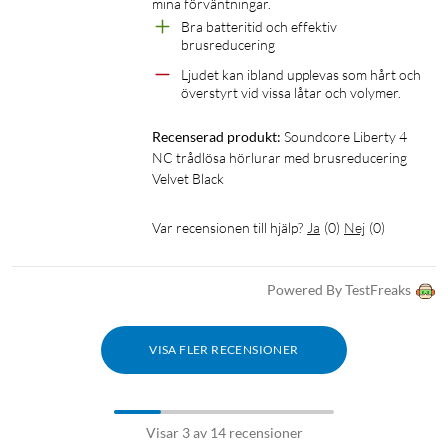
mina förväntningar.
Bra batteritid och effektiv 
brusreducering
Ljudet kan ibland upplevas som hårt och 
överstyrt vid vissa låtar och volymer.
Recenserad produkt:
Soundcore Liberty 4 
NC trådlösa hörlurar med brusreducering 
Velvet Black
Var recensionen till hjälp?
Ja
(
0
)
Nej
(
0
)
Powered By TestFreaks
VISA FLER RECENSIONER
Visar 3 av 14 recensioner