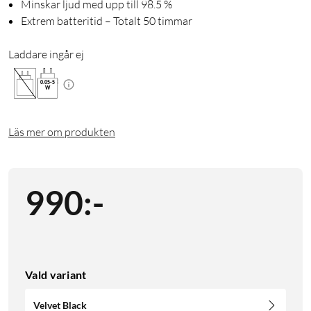
Minskar ljud med upp till 98.5 %
Extrem batteritid – Totalt 50 timmar
Laddare ingår ej
0.05
-
5
W
Läs mer om produkten
990
:
-
Vald variant
Velvet Black