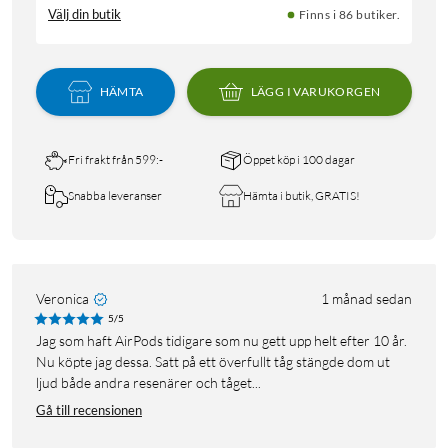
Välj din butik
Finns i 86 butiker.
HÄMTA
LÄGG I VARUKORGEN
Fri frakt från 599:-
Öppet köp i 100 dagar
Snabba leveranser
Hämta i butik, GRATIS!
Veronica
1 månad sedan
5/5
Jag som haft AirPods tidigare som nu gett upp helt efter 10 år.
Nu köpte jag dessa. Satt på ett överfullt tåg stängde dom ut
ljud både andra resenärer och tåget...
Gå till recensionen