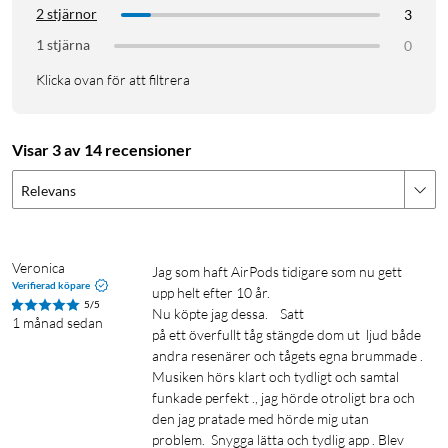
2 stjärnor
3
Långvarig batteritid
1 stjärna
0
I normalt läge, njut av 10 timmars uppspelning på en enda
Klicka ovan för att filtrera
laddning eller upp till 50 timmar med etuiet. Med ANC på får
du 8 timmar mellan laddningarna, förlängbart till 40 timmar
med etuiet.
Visar 3 av 14 recensioner
Designad för enkla anslutningar
Relevans
Liberty 4 NC möjliggör snabb, enkel Bluetooth-parning med
Android-enheter, auto-play och paus vid användning, och
multi-point anslutning med Bluetooth 5.3.
Veronica
Jag som haft AirPods tidigare som nu gett 
Verifierad köpare
upp helt efter 10 år. 

5/5
IPX4 Vattentålig
Nu köpte jag dessa.    Satt  

1 månad sedan
på ett överfullt tåg stängde dom ut  ljud både  
Låt inte ett plötsligt regn eller ett olyckligt spill förstöra din
andra resenärer och tågets egna brummade . 
pendling. Liberty 4 NC kommer med IPX4 vattentålighet för
Musiken hörs klart och tydligt och samtal 
att ge dig trygghet under dina resor.
funkade perfekt ., jag hörde otroligt bra och 
den jag pratade med hörde mig utan 
problem.  Snygga lätta och tydlig app . Blev 
6-Mikrofon AI klara samtal