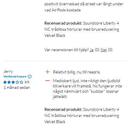
positivit överraskad då priset var långt under 
Var inte den personen som skriker över telefonen. 6
vad AirPods kostade 
beamforming mikrofoner och en AI-algoritm förstärker din
röst samtidigt som bakgrundsljud minskas, så att du kan prata
Recenserad produkt:
Soundcore Liberty 4 
NC trådlösa hörlurar med brusreducering 
i telefon utan att hela bilen hör.
Velvet Black
Specifikationer
Var recensionen till hjälp?
Ja
(
0
)
Nej
(
0
)
Ljud: 11mm custom-made driver
Brusreducering: Adaptive ANC
Speltid: Upp till 10 timmar
Jerry
Relativt billig, nu till reapris. 
Batteritid: Upp till 50 timmar
Verifierad köpare
Mediokert ljud, inte riktigt den ljudbild 
Snabbladdning: 10 minuter = 4 timmar
3/5
tillverkare vill framstå. Nc fungerar inte 
1 månad sedan
Bluetooth: BT 5.3
något nämnvärt och ”kuddar” lossnar 
Samtal: 6 mikrofoner med AI algoritm
jättelätt. 
Laddningsport: USB-C
Recenserad produkt:
Soundcore Liberty 4 
NC trådlösa hörlurar med brusreducering 
I förpackningen
Velvet Black
Laddfodral