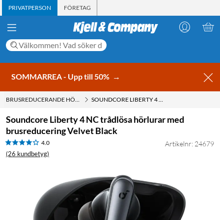
PRIVATPERSON
FÖRETAG
SOMMARREA - Upp till 50%
→
BRUSREDUCERANDE HÖRLURAR MED ACTIVE NOISE CANCELLING (ANC)
SOUNDCORE LIBERTY 4 NC TRÅDLÖSA HÖRLURAR MED BRUSREDUCERING VELVET BLACK
Soundcore Liberty 4 NC trådlösa hörlurar med
brusreducering Velvet Black
4.0
Artikelnr: 24679
(26 kundbetyg)