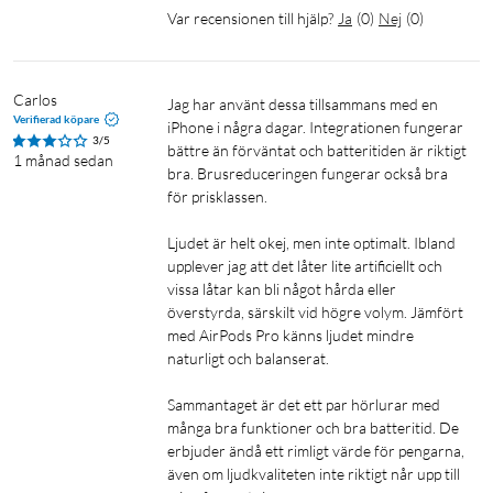
Hörlurar
Var recensionen till hjälp?
Ja
(
0
)
Nej
(
0
)
XS/S/M/L öronkuddar - M förinstallerat
USB kabel
Carlos
Jag har använt dessa tillsammans med en 
Verifierad köpare
iPhone i några dagar. Integrationen fungerar 
3/5
bättre än förväntat och batteritiden är riktigt 
1 månad sedan
bra. Brusreduceringen fungerar också bra 
för prisklassen.

Ljudet är helt okej, men inte optimalt. Ibland 
upplever jag att det låter lite artificiellt och 
vissa låtar kan bli något hårda eller 
överstyrda, särskilt vid högre volym. Jämfört 
med AirPods Pro känns ljudet mindre 
naturligt och balanserat.

Sammantaget är det ett par hörlurar med 
många bra funktioner och bra batteritid. De 
erbjuder ändå ett rimligt värde för pengarna, 
även om ljudkvaliteten inte riktigt når upp till 