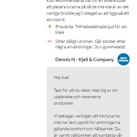
köp rekommenderas därför en sidenkudde 
att placera lurarna på då de inte klarar av det 
vanliga (trodde jag?) slitaget av att ligga på ett 
skrivbord. 
Prisvärda, Tillfredsställnade ljud för sin 
klass
Sitter dåligt i öronen, Går sönder efter 
några användningar, Styv gummisladd
Dennis N - Kjell & Company
Hej Axel,

Tack för att du delar med dig av din 
upplevelse och recenserar 
produkten.

Vi beklagar verkligen att hörlurarna 
inte har levt upp till förväntningarna 
gällande komfort och hållbarhet. Du 
är varmt välkommen att kontakta vår 