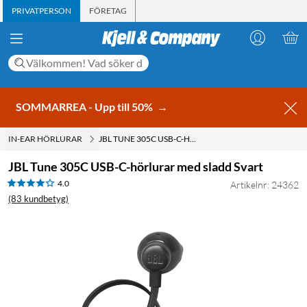
PRIVATPERSON
FÖRETAG
SOMMARREA - Upp till 50%
→
IN-EAR HÖRLURAR
JBL TUNE 305C USB-C-HÖRLURAR MED SLADD SVART
JBL Tune 305C USB-C-hörlurar med sladd Svart
4.0
Artikelnr: 24362
(83 kundbetyg)