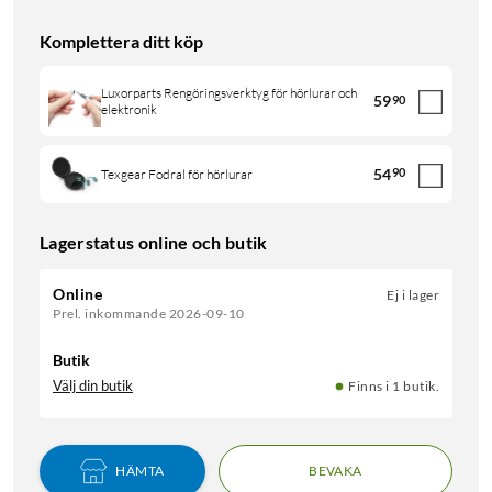
Komplettera ditt köp
Luxorparts Rengöringsverktyg för hörlurar och
59
90
elektronik
54
90
Texgear Fodral för hörlurar
Lagerstatus online och butik
Online
Ej i lager
Prel. inkommande 2026-09-10
Butik
Välj din butik
Finns i 1 butik.
HÄMTA
BEVAKA