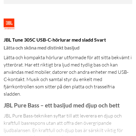
JBL Tune 305C USB-C-hörlurar med sladd Svart
Lätta och sköna med distinkt basljud
Lätta och kompakta hörlurar utformade för att sitta bekvämt i
ytterörat. Har ett riktigt bra ljud med tydlig bas och kan
användas med mobiler, datorer och andra enheter med USB-
C-kontakt. Musik och samtal styr du enkelt med
fjärrkontrollen som sitter på den platta och trasselfria
sladden.
JBL Pure Bass – ett basljud med djup och bett
JBL Pure Bass-tekniken syftar till att leverera en djup och
kraftfull basrespons utan att offra den övergripande
ljudbalansen. En kraftfull och djup bas är särskilt viktig för