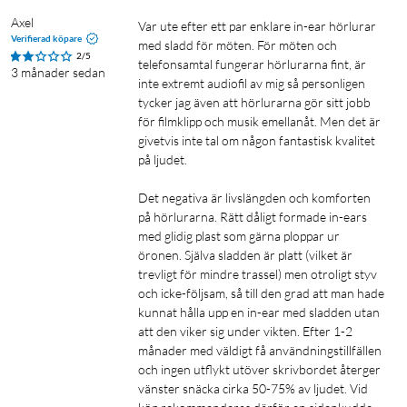
Axel
Var ute efter ett par enklare in-ear hörlurar 
Verifierad köpare
med sladd för möten. För möten och 
2/5
telefonsamtal fungerar hörlurarna fint, är 
3 månader sedan
inte extremt audiofil av mig så personligen 
tycker jag även att hörlurarna gör sitt jobb 
för filmklipp och musik emellanåt. Men det är 
givetvis inte tal om någon fantastisk kvalitet 
på ljudet.

Det negativa är livslängden och komforten 
på hörlurarna. Rätt dåligt formade in-ears 
med glidig plast som gärna ploppar ur 
öronen. Själva sladden är platt (vilket är 
trevligt för mindre trassel) men otroligt styv 
och icke-följsam, så till den grad att man hade 
kunnat hålla upp en in-ear med sladden utan 
att den viker sig under vikten. Efter 1-2 
månader med väldigt få användningstillfällen 
och ingen utflykt utöver skrivbordet återger 
vänster snäcka cirka 50-75% av ljudet. Vid 