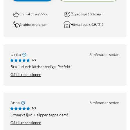
Fri frakt från 599:-
Öppet köp i 100 dagar
Snabba leveranser
Hämta i butik, GRATIS!
Ulrika
6 månader sedan
5/5
Bra ljud och lätthanterliga. Perfekt!
Gå till recensionen
Anna
6 månader sedan
5/5
Utmärkt ljud + slipper tappa dem!
Gå till recensionen