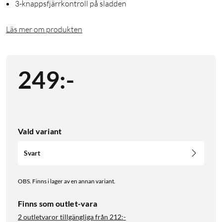
3-knappsfjärrkontroll på sladden
Läs mer om produkten
249
:
-
Vald variant
Svart
OBS. Finns i lager av en annan variant.
Finns som outlet-vara
2 outletvaror tillgängliga från
212:-