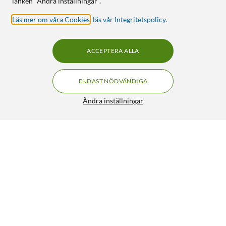
länken "Ändra inställningar".
Läs mer om våra Cookies
,
läs vår Integritetspolicy
.
ACCEPTERA ALLA
ENDAST NÖDVÄNDIGA
Ändra inställningar
JBL Tune 305C USB-C-hörlurar med sladd Svart
249:-
4/5
HÄMTA
BEVAKA