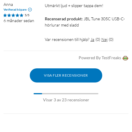
Anna
Utmärkt ljud + slipper tappa dem!
Verifierad köpare
5/5
Recenserad produkt:
JBL Tune 305C USB-C-
6 månader sedan
hörlurar med sladd
Var recensionen till hjälp?
Ja
(
0
)
Nej
(
0
)
Powered By TestFreaks
VISA FLER RECENSIONER
Visar 3 av 23 recensioner