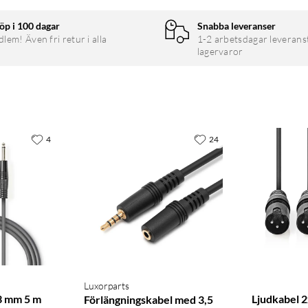
öp i 100 dagar
Snabba leveranser
em! Även fri retur i alla
1-2 arbetsdagar leverans
lagervaror
4
24
Luxorparts
3 mm 5 m
Ljudkabel 2
Förlängningskabel med 3,5