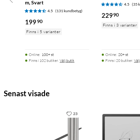
m, Svart
4.5
(35 
4.5
(131 kundbetyg)
229
90
199
90
Finns i 3 varianter
Finns i 5 varianter
Online
:
100+ st
Online
:
20+ st
Finns i 102 butiker.
Välj butik
Finns i 20 butiker.
Välj
Senast visade
23