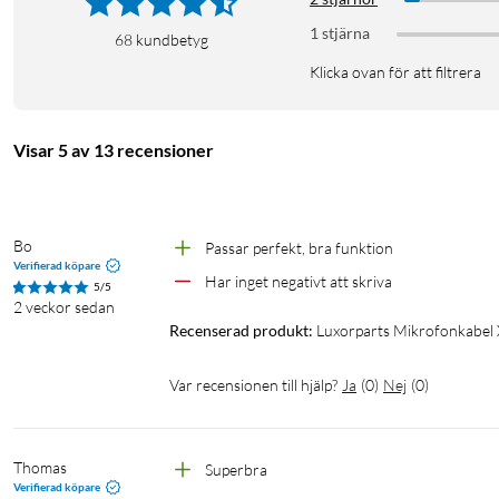
1 stjärna
68
kundbetyg
Klicka ovan för att filtrera
Visar 5 av 13 recensioner
Bo
Passar perfekt, bra funktion
Verifierad köpare
Har inget negativt att skriva 
5/5
2 veckor sedan
Recenserad produkt:
Luxorparts Mikrofonkabel X
Var recensionen till hjälp?
Ja
(
0
)
Nej
(
0
)
Thomas
Superbra
Verifierad köpare