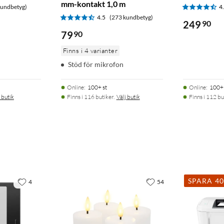
mm-kontakt 1,0 m
kundbetyg)
4
4.5
(273 kundbetyg)
249
90
79
90
Finns i 4 varianter
Stöd för mikrofon
Online
:
100+ st
Online
:
100+ 
 butik
Finns i 116 butiker.
Välj butik
Finns i 112 bu
SPARA 4
4
54