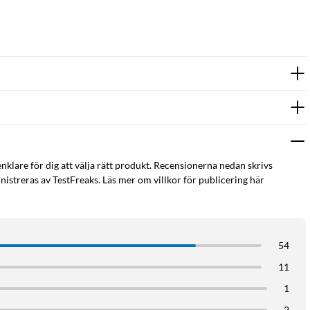
enklare för dig att välja rätt produkt. Recensionerna nedan skrivs
istreras av TestFreaks. Läs mer om villkor för publicering här
54
11
1
2