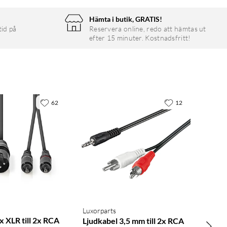
Hämta i butik, GRATIS!
tid på
Reservera online, redo att hämtas ut
efter 15 minuter. Kostnadsfritt!
62
12
Luxorparts
x XLR till 2x RCA
Ljudkabel 3,5 mm till 2x RCA