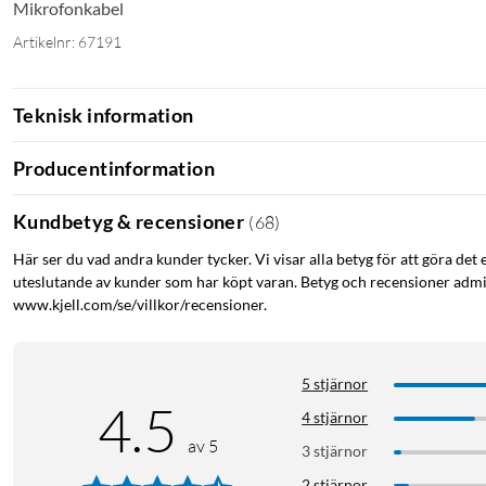
Mikrofonkabel
Artikelnr: 67191
Teknisk information
Producentinformation
Kundbetyg & recensioner
(
68
)
Här ser du vad andra kunder tycker. Vi visar alla betyg för att göra det 
uteslutande av kunder som har köpt varan. Betyg och recensioner admin
www.kjell.com/se/villkor/recensioner.
5 stjärnor
4.5
4 stjärnor
av 5
3 stjärnor
2 stjärnor