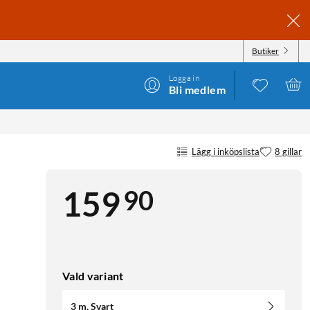
Butiker
Logga in
Bli medlem
Lägg i inköpslista
8 gillar
90
159
Vald variant
3 m, Svart