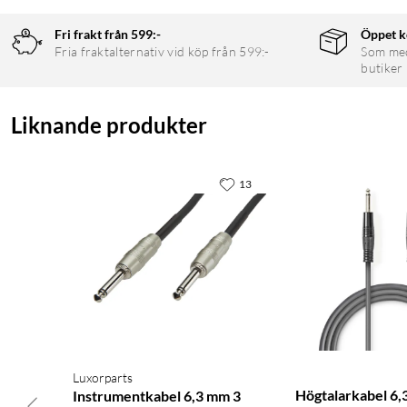
Fri frakt från 599:-
Öppet k
Fria fraktalternativ vid köp från 599:-
Som medl
butiker
Liknande produkter
13
Luxorparts
Högtalarkabel 6,
Instrumentkabel 6,3 mm 3