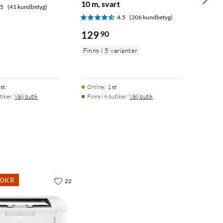
10 m, svart
.5
(41 kundbetyg)
4.5
(206 kundbetyg)
129
90
Finns i 5 varianter
st
Online
:
1 st
tiker.
Välj butik
Finns i 6 butiker.
Välj butik
00KR
22