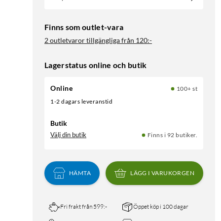
Finns som outlet-vara
2 outletvaror tillgängliga från
120:-
Lagerstatus online och butik
Online
100+ st
1-2 dagars leveranstid
Butik
Välj din butik
Finns i 92 butiker.
HÄMTA
LÄGG I VARUKORGEN
Fri frakt från 599:-
Öppet köp i 100 dagar