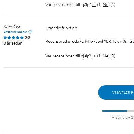
Var recensionen till hjälp?
Ja
(
1
)
Nej
(
1
)
Sven-Ove
Utmärkt funktion
Verifierad köpare
5/5
Recenserad produkt:
Mik-kabel XLR/Tele - 3m G
3 år sedan
Var recensionen till hjälp?
Ja
(
1
)
Nej
(
0
)
VISA FLER 
Visar 5 av 1