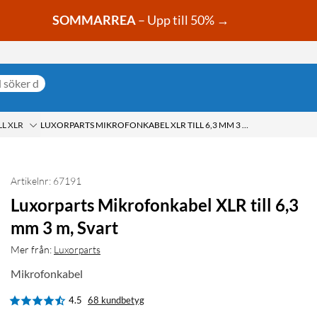
SOMMARREA
– Upp till 50% →
LL XLR
LUXORPARTS MIKROFONKABEL XLR TILL 6,3 MM 3 M, SVART
Artikelnr: 67191
Luxorparts Mikrofonkabel XLR till 6,3
mm 3 m, Svart
Mer från:
Luxorparts
Mikrofonkabel
4.5
68 kundbetyg