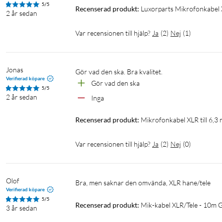
5/5
Recenserad produkt:
Luxorparts Mikrofonkabel X
2 år sedan
Var recensionen till hjälp?
Ja
(
2
)
Nej
(
1
)
Jonas
Gör vad den ska. Bra kvalitet.
Verifierad köpare
Gör vad den ska
5/5
2 år sedan
Inga
Recenserad produkt:
Mikrofonkabel XLR till 6,3
Var recensionen till hjälp?
Ja
(
2
)
Nej
(
0
)
Olof
Bra, men saknar den omvända, XLR hane/tele
Verifierad köpare
5/5
Recenserad produkt:
Mik-kabel XLR/Tele - 10m 
3 år sedan