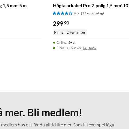
g 1,5 mm² 5 m
Högtalarkabel Pro 2-polig 1,5 mm² 10
)
4.0
(17 kundbetyg)
299
90
Finns i 2 varianter
Online
:
5+ st
Finns i 17 butiker.
Välj butik
å mer. Bli medlem!
medlem hos oss får du alltid lite mer. Som till exempel låga