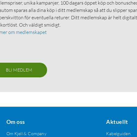
emspriser, unika kampanjer, 100 dagars öppet köp och bonuschec
utom sparas alla dina köp i ditt medlemskap så att du slipper spa
erskvitton för eventuella returer. Ditt medlemskap är helt digital
 kortlöst. Och väldigt smidigt.
 mer om medlemskapet
BLI MEDLEM
Om oss
Aktuellt
Om Kjell & Company
Kabelguiden