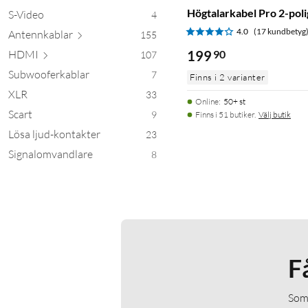
Högtalarkabel Pro 2-poli
S-Video
4
4.0
(17 kundbetyg
Antennk
ablar
155
HDMI
199
90
107
Subwooferkablar
7
Finns i 2 varianter
XLR
33
Online
:
50+ st
Scart
9
Finns i 51 butiker.
Välj butik
Lösa ljud-kontakter
23
Signalomvandlare
8
F
Som 