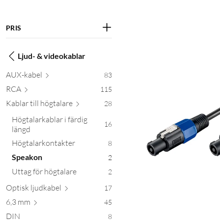
PRIS
Ljud- & videokablar
AUX-
kabel
83
RCA
115
Kablar till högt
alare
28
Högtalarkablar i färdig
16
längd
Högtalarkontakter
8
Speakon
2
Uttag för högtalare
2
Optisk ljud
kabel
17
6,3 mm
45
DIN
8