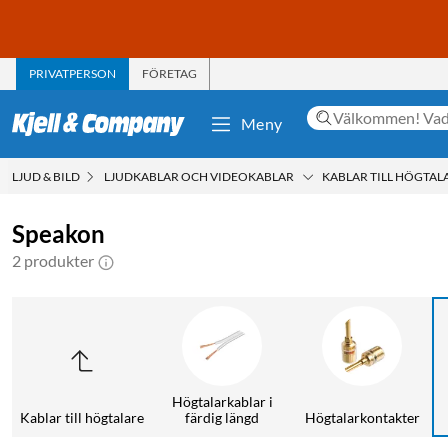
PRIVATPERSON
FÖRETAG
Meny
LJUD & BILD
LJUDKABLAR OCH VIDEOKABLAR
KABLAR TILL HÖGTAL
Speakon
2 produkter
Högtalarkablar i
Kablar till högtalare
färdig längd
Högtalarkontakter