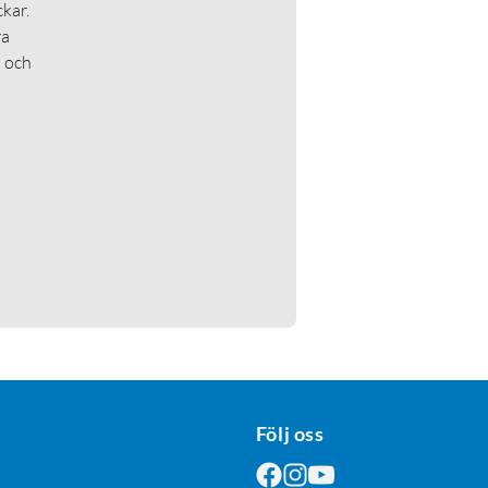
kar.
ra
t och
Följ oss