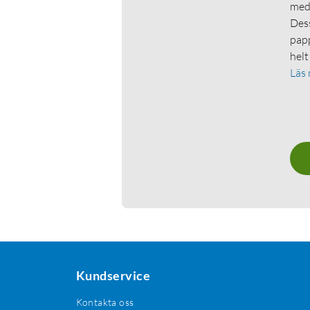
medl
Dess
papp
helt
Läs
Kundservice
Kontakta oss