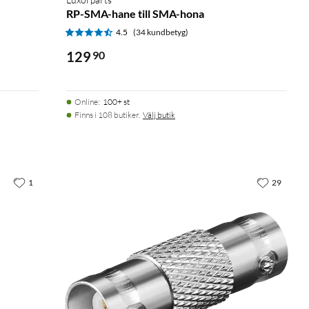
RP-SMA-hane till SMA-hona
4.5
(34 kundbetyg)
129
90
Online
:
100+ st
Finns i 108 butiker.
Välj butik
1
29