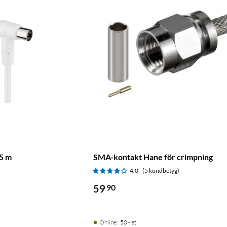
 5 m
SMA-kontakt Hane för crimpning
4.0
(5 kundbetyg)
59
90
Online
:
50+ st