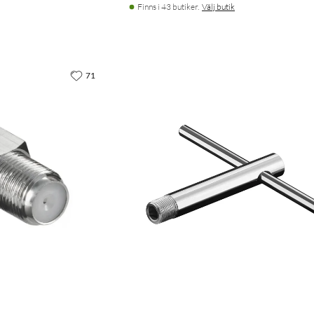
Finns i 43 butiker.
Välj butik
71