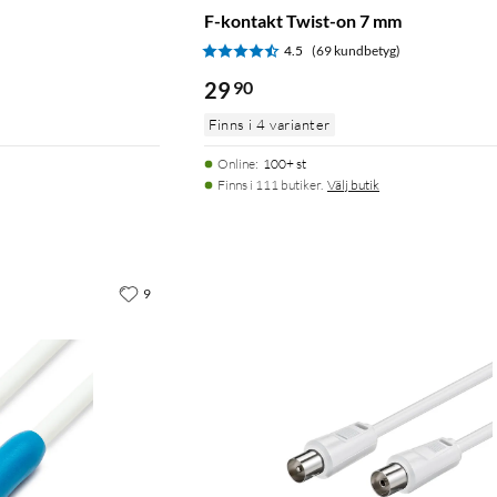
F-kontakt Twist-on 7 mm
)
4.5
(69 kundbetyg)
29
90
Finns i 4 varianter
Online
:
100+ st
Finns i 111 butiker.
Välj butik
9