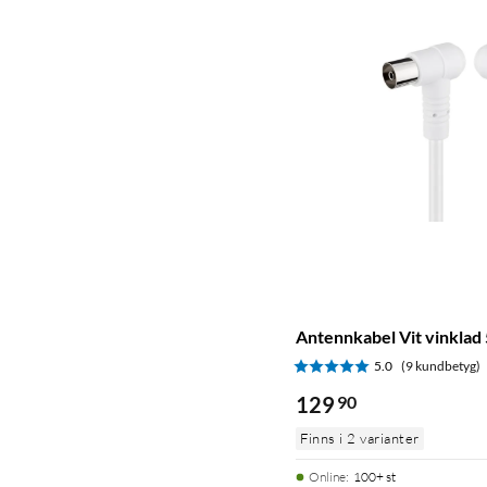
Antennkabel Vit vinklad
5.0
(9 kundbetyg)
129
90
Finns i 2 varianter
Online
:
100+ st