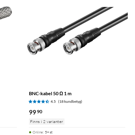
BNC-kabel 50 Ω 1 m
4.5
(18 kundbetyg)
99
90
Finns i 2 varianter
Online
:
5+ st