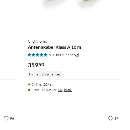
Clicktronic
Antennkabel Klass A 10 m
5.0
(51 kundbetyg)
359
90
Finns i 2 varianter
Online
:
20+ st
Finns i 19 butiker.
Välj butik
96
17