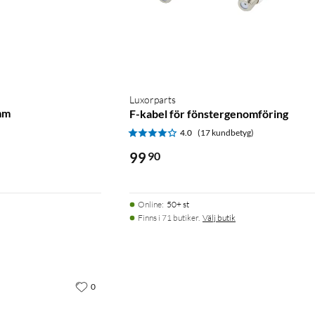
Luxorparts
mm
F-kabel för fönstergenomföring
)
4.0
(17 kundbetyg)
99
90
Online
:
50+ st
Finns i 71 butiker.
Välj butik
0