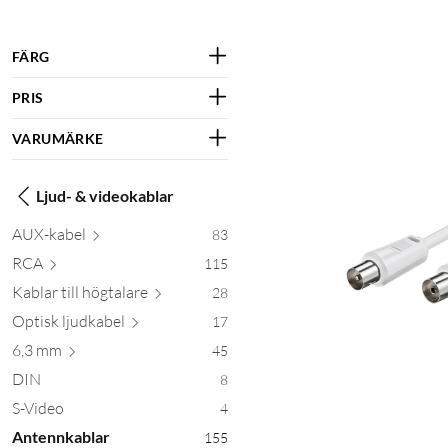
FÄRG
PRIS
VARUMÄRKE
Ljud- & videokablar
AUX-
kabel
83
RCA
115
Kablar till högt
alare
28
Optisk ljud
kabel
17
6,3 mm
45
DIN
8
S-Video
4
Antennkablar
155