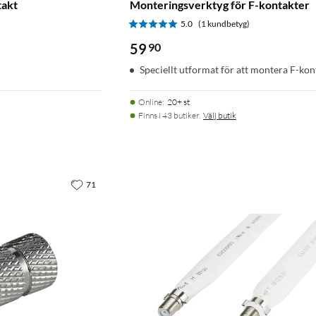
takt
Monteringsverktyg för F-kontakter
)
5.0
(1 kundbetyg)
59
90
Speciellt utformat för att montera F-kon
Online
:
20+ st
Finns i 43 butiker.
Välj butik
71