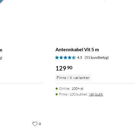
Antennkabel Vit 5 m
m
4.5
(51 kundbetyg)
g)
129
90
Finns i 8 varianter
Online
:
100+ st
Finns i 100 butiker.
Välj butik
0