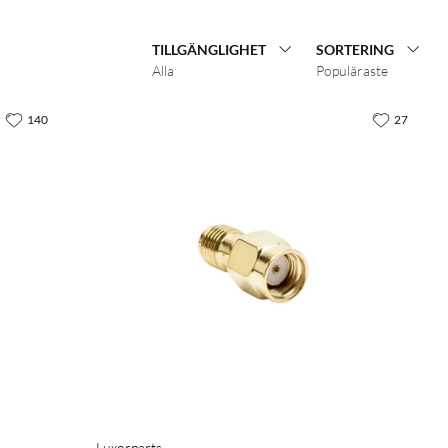
TILLGÄNGLIGHET
SORTERING
Alla
Populäraste
140
27
Luxorparts