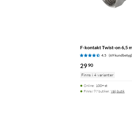
F-kontakt Twist-on 6,5 
4.5
(69 kundbetyg
29
90
Finns i 4 varianter
Online
:
100+ st
Finns i 97 butiker.
Välj butik