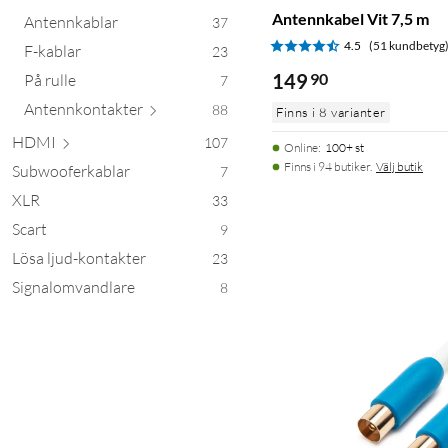
Antennkabel Vit 7,5 m
Antennkablar
37
4.5
(51 kundbetyg
F-kablar
23
149
90
På rulle
7
Antennkont
akter
88
Finns i 8 varianter
HDMI
107
Online
:
100+ st
Finns i 94 butiker.
Välj butik
Subwooferkablar
7
XLR
33
Scart
9
Lösa ljud-kontakter
23
Signalomvandlare
8