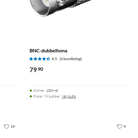
BNC-dubbelhona
4.5
(6 kundbetyg)
79
90
Online
:
100+ st
Finns i 76 butiker.
Välj butik
19
9