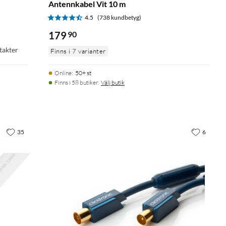
Antennkabel Vit 10 m
4.5
(738 kundbetyg)
179
90
takter
Finns i 7 varianter
Online
:
50+ st
Finns i 58 butiker.
Välj butik
35
6