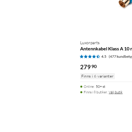
Luxorparts
Antennkabel Klass A 10 
4.5
(477 kundbety
279
90
Finns i 6 varianter
Online
:
50+ st
Finns i 8 butiker.
Välj butik