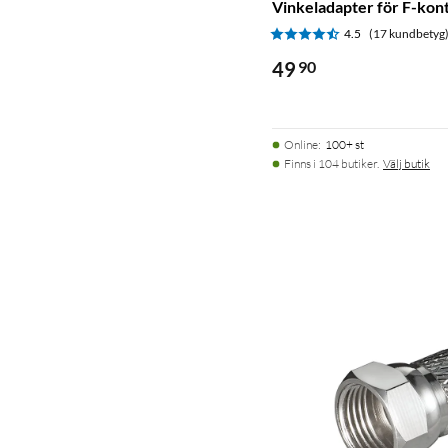
Vinkeladapter för F-kon
4.5
(17 kundbetyg
49
90
Online
:
100+ st
Finns i 104 butiker.
Välj butik