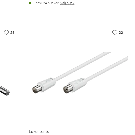
Finns i 24 butiker.
Välj butik
28
22
Luxorparts