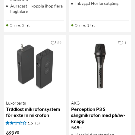
Inbyggd Hörlursutgång
Auracast – koppla ihop flera
högtalare
Online
:
5+ st
Online
:
1+ st
22
1
Luxorparts
AKG
Trådlöst mikrofonsystem
Perception P3 S
för extern mikrofon
sångmikrofon med på/av-
knapp
1.5
(5)
549
:
-
90
699
Kardioid upptagning