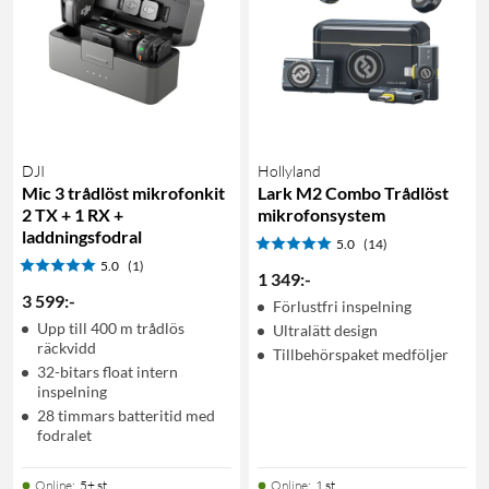
DJI
Hollyland
Mic 3 trådlöst mikrofonkit
Lark M2 Combo Trådlöst
2 TX + 1 RX +
mikrofonsystem
laddningsfodral
5.0
(14)
5.0
(1)
1 349
:
-
3 599
:
-
Förlustfri inspelning
Upp till 400 m trådlös
Ultralätt design
räckvidd
Tillbehörspaket medföljer
32-bitars float intern
inspelning
28 timmars batteritid med
fodralet
Online
:
5+ st
Online
:
1 st