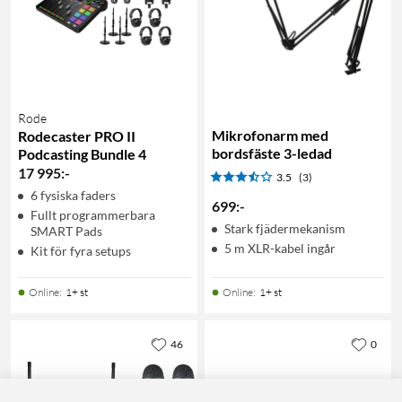
Rode
Mikrofonarm med
Rodecaster PRO II
bordsfäste 3-ledad
Podcasting Bundle 4
17 995
:
-
3.5
(3)
6 fysiska faders
699
:
-
Fullt programmerbara
Stark fjädermekanism
SMART Pads
5 m XLR-kabel ingår
Kit för fyra setups
Online
:
1+ st
Online
:
1+ st
46
0