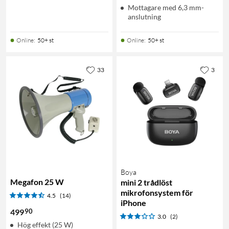
Mottagare med 6,3 mm-
anslutning
Online
:
50+ st
Online
:
50+ st
33
3
Boya
Megafon 25 W
mini 2 trådlöst
mikrofonsystem för
4.5
(14)
iPhone
90
499
3.0
(2)
Hög effekt (25 W)