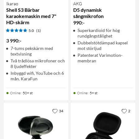
Ikarao
AKG
Shell S3 Bärbar
D5 dynamisk
karaokemaskin med 7"
sångmikrofon
HD-skärm
990
:
-
Superkardioid för hög
5.0
(1)
rundgångstålighet
3 990
:
-
Dubbelstötdämpad kapsel
7-tums pekskärm med
mot störljud
textvisning
Patenterat Varimotion-
Två trådlösa mikrofoner och
membran
8 ljudeffekter
Inbyggd wifi, YouTube och 6
mån. KaraFun
Online
:
50+ st
Online
:
5+ st
34
2