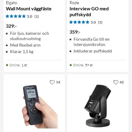
Elgato
Rode
Wall Mount väggfäste
Interview GO med
puffskydd
5.0
(1)
5.0
(5)
329
:
-
359
:
-
För ljus, kameror och
studioutrustning
Förvandla Go till en
intervjumikrofon
Med flexibel arm
Inkluderar puffskydd
Klarar 1,5 kg
Online
:
1 st
Online
:
5+ st
14
42