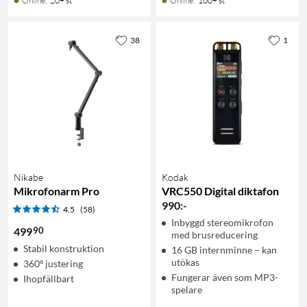
Online
:
20+ st
Online
:
100+ st
38
1
Nikabe
Kodak
Mikrofonarm Pro
VRC550 Digital diktafon
990
:
-
4.5
(58)
Inbyggd stereomikrofon
90
499
med brusreducering
Stabil konstruktion
16 GB internminne – kan
utökas
360º justering
Fungerar även som MP3-
Ihopfällbart
spelare