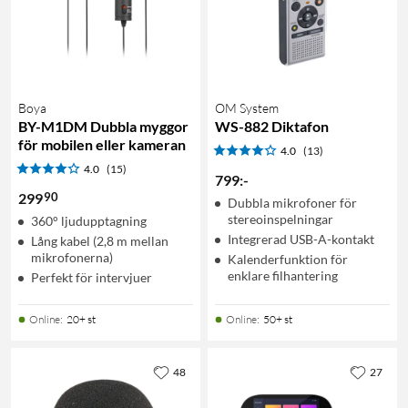
Boya
OM System
BY-M1DM Dubbla myggor
WS-882 Diktafon
för mobilen eller kameran
4.0
(13)
4.0
(15)
799
:
-
90
299
Dubbla mikrofoner för
stereoinspelningar
360° ljudupptagning
Integrerad USB-A-kontakt
Lång kabel (2,8 m mellan
mikrofonerna)
Kalenderfunktion för
enklare filhantering
Perfekt för intervjuer
Online
:
20+ st
Online
:
50+ st
48
27