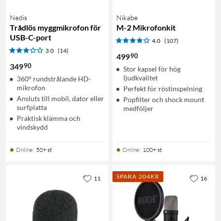
Nedis
Nikabe
Trådlös myggmikrofon för
M-2 Mikrofonkit
USB-C-port
4.0
(107)
3.0
(14)
90
499
90
349
Stor kapsel för hög
ljudkvalitet
360° rundstrålande HD-
mikrofon
Perfekt för röstinspelning
Ansluts till mobil, dator eller
Popfilter och shock mount
surfplatta
medföljer
Praktisk klämma och
vindskydd
Online
:
50+ st
Online
:
100+ st
SPARA 204KR
11
16