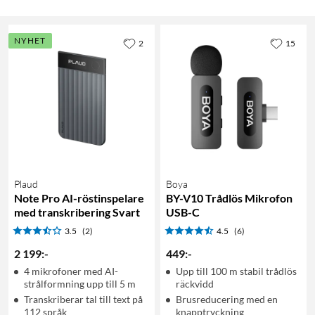
NYHET
2
15
Plaud
Boya
Note Pro AI-röstinspelare
BY-V10 Trådlös Mikrofon
med transkribering Svart
USB-C
3.5
(2)
4.5
(6)
2 199
:
-
449
:
-
4 mikrofoner med AI-
Upp till 100 m stabil trådlös
strålformning upp till 5 m
räckvidd
Transkriberar tal till text på
Brusreducering med en
112 språk
knapptryckning