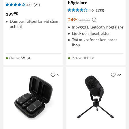
högtalare
4.0
(21)
4.0
(133)
90
199
249
:
-
399:90
Dämpar luftpuffar vid sång
och tal
Inbyggd Bluetooth-högtalare
Ljud- och ljuseffekter
Två mikrofoner kan paras
ihop
Online
:
50+ st
Online
:
100+ st
5
72