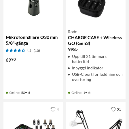
Rode
Mikrofonhållare Ø30 mm
CHARGE CASE + Wireless
5/8"-gänga
GO (Gen3)
998
:
-
4.5
(10)
Upp till 21 timmars
90
69
batteritid
Inbyggd indikator
USB-C port för laddning och
överföring
Online
:
50+ st
Online
:
1+ st
4
51