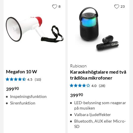
8
23
Rubicson
Megafon 10 W
Karaokehögtalare med två
trådlösa mikrofoner
4.5
(10)
4.0
(28)
90
399
90
399
Inspelningsfunktion
LED-belysning som reagerar
Sirenfunktion
på musiken
Valbara ljudeffekter
Bluetooth, AUX eller Micro-
SD