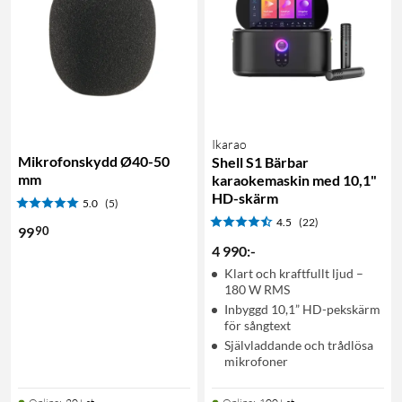
Ikarao
Mikrofonskydd Ø40-50
Shell S1 Bärbar
mm
karaokemaskin med 10,1"
HD-skärm
5.0
(5)
4.5
(22)
90
99
4 990
:
-
Klart och kraftfullt ljud –
180 W RMS
Inbyggd 10,1” HD-pekskärm
för sångtext
Självladdande och trådlösa
mikrofoner