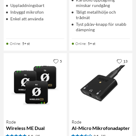
Uppladdningsbart
minskar rundgång
Inbyggd mikrofon
Tåligt metallhölje och
trådnät
Enkel att använda
Tyst på/av-knapp för snabb
dämpning
Online
:
5+ st
Online
:
5+ st
5
13
Rode
Rode
Wireless ME Dual
AI-Micro Mikrofonadapter