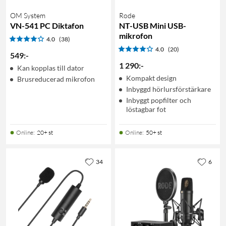
OM System
Rode
VN-541 PC Diktafon
NT-USB Mini USB-
mikrofon
4.0
(38)
4.0
(20)
549
:
-
1 290
:
-
Kan kopplas till dator
Kompakt design
Brusreducerad mikrofon
Inbyggd hörlursförstärkare
Inbyggt popfilter och
löstagbar fot
Online
:
20+ st
Online
:
50+ st
34
6