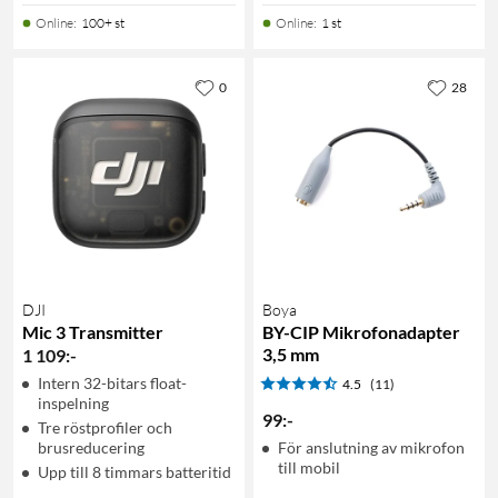
Online
:
100+ st
Online
:
1 st
0
28
DJI
Boya
Mic 3 Transmitter
BY-CIP Mikrofonadapter
3,5 mm
1 109
:
-
Intern 32-bitars float-
4.5
(11)
inspelning
99
:
-
Tre röstprofiler och
brusreducering
För anslutning av mikrofon
till mobil
Upp till 8 timmars batteritid