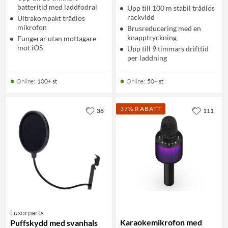
batteritid med laddfodral
Upp till 100 m stabil trådlös
räckvidd
Ultrakompakt trådlös
mikrofon
Brusreducering med en
knapptryckning
Fungerar utan mottagare
mot iOS
Upp till 9 timmars drifttid
per laddning
Online
:
100+ st
Online
:
50+ st
37% RABATT
38
111
Luxorparts
Karaokemikrofon med
Puffskydd med svanhals