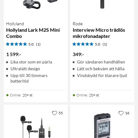
Hollyland
Rode
Hollyland Lark M2S Mini
Interview Micro trådlös
Combo
mikrofonadapter
5.0
(1)
5.0
(1)
1 599
:
-
349
:
-
Lika stor som en pärla
Gör sändaren handhållen
Ultralätt design
Lätt och bekväm att hålla
Upp till 30 timmars
Vindskydd för klarare ljud
batteritid
Online
:
20+ st
Online
:
20+ st
55
16