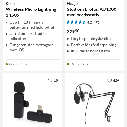
Rode
Plexgear
Wireless Micro Lightning
Studiomikrofon AU1000
med bordsstativ
1 190
:
-
Upp till 18 timmars
4.5
(78)
batteritid med laddfodral
90
329
Ultrakompakt trådlös
mikrofon
Hög inspelningskvalitet
Fungerar utan mottagare
Perfekt för röstinspelning
mot iOS
Inkluderar bordsstativ
Online
:
5+ st
Online
:
5+ st
19
629