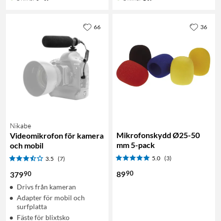
66
36
Nikabe
Mikrofonskydd Ø25-50
Videomikrofon för kamera
mm 5-pack
och mobil
5.0
(3)
3.5
(7)
90
89
90
379
Drivs från kameran
Adapter för mobil och
surfplatta
Fäste för blixtsko