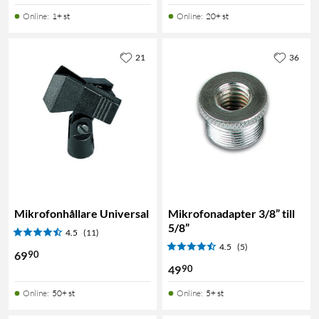
Online
:
1+ st
Online
:
20+ st
21
36
Mikrofonhållare Universal
Mikrofonadapter 3/8” till
5/8”
4.5
(11)
4.5
(5)
90
69
90
49
Online
:
50+ st
Online
:
5+ st