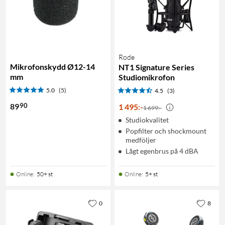
Rode
Mikrofonskydd Ø12-14
NT1 Signature Series
mm
Studiomikrofon
5.0
(5)
4.5
(3)
90
89
1 495
:
-
1 699:-
Studiokvalitet
Popfilter och shockmount
medföljer
Lågt egenbrus på 4 dBA
Online
:
50+ st
Online
:
5+ st
0
8