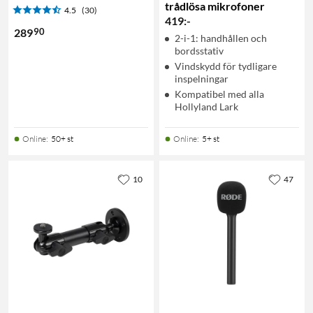
trådlösa mikrofoner
4.5
(30)
419
:
-
90
289
2-i-1: handhållen och
bordsstativ
Vindskydd för tydligare
inspelningar
Kompatibel med alla
Hollyland Lark
Online
:
50+ st
Online
:
5+ st
10
47