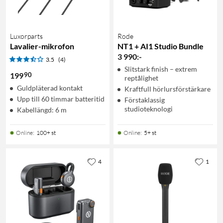
Luxorparts
Rode
Lavalier-mikrofon
NT1 + AI1 Studio Bundle
3 990
:
-
3.5
(4)
Slitstark finish – extrem
90
199
reptålighet
Guldpläterad kontakt
Kraftfull hörlursförstärkare
Upp till 60 timmar batteritid
Förstaklassig
studioteknologi
Kabellängd: 6 m
Online
:
100+ st
Online
:
5+ st
4
1