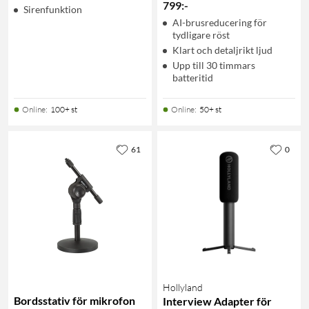
799
:
-
Sirenfunktion
AI-brusreducering för
tydligare röst
Klart och detaljrikt ljud
Upp till 30 timmars
batteritid
Online
:
100+ st
Online
:
50+ st
61
0
Hollyland
Bordsstativ för mikrofon
Interview Adapter för