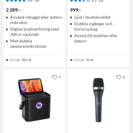
5.0
(3)
3.5
(2)
2 289
:
-
999
:
-
Använd inbyggd eller extern
Ljud i studiokvalitet
mikrofon
Dubbla ingångar och
Digital ljudöverföring med
hörlursuttag
200 m räckvidd
Anslut till mobilen eller
Med dubbla
datorn
sändare/mikrofoner
Online
:
50+ st
Online
:
5+ st
7
2