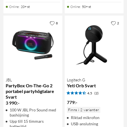
Online
:
20+ st
Online
:
50+ st
8
2
JBL
Logitech G
PartyBox On-The-Go 2
Yeti Orb Svart
portabel partyhögtalare
4.5
(2)
Svart
779
:
-
3 990
:
-
100 W JBL Pro Sound med
Finns i 2 varianter
bashöjning
Riktad mikrofon
Upp till 15 timmars
USB-anslutning
batteritid