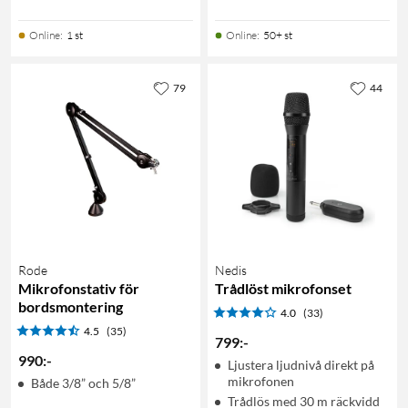
Online
:
1 st
Online
:
50+ st
79
44
Rode
Nedis
Mikrofonstativ för
Trådlöst mikrofonset
bordsmontering
4.0
(33)
4.5
(35)
799
:
-
990
:
-
Ljustera ljudnivå direkt på
mikrofonen
Både 3/8” och 5/8”
Trådlös med 30 m räckvidd