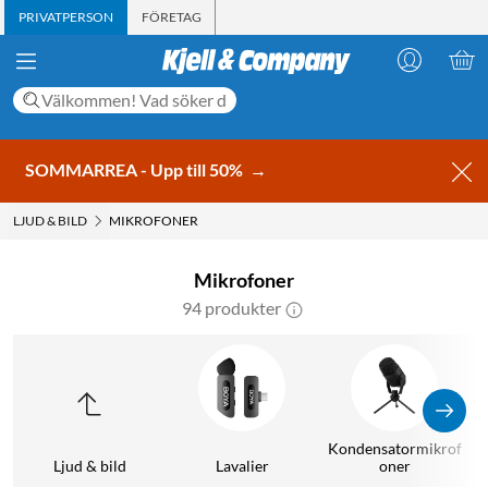
PRIVATPERSON
FÖRETAG
SOMMARREA - Upp till 50%
→
LJUD & BILD
MIKROFONER
Mikrofoner
94 produkter
Kondensatormikrof
Ljud & bild
Lavalier
oner