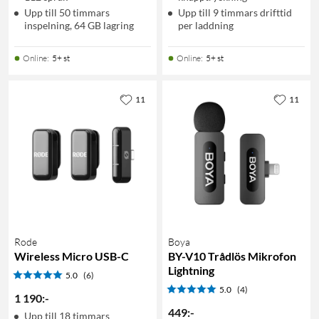
Upp till 50 timmars
Upp till 9 timmars drifttid
inspelning, 64 GB lagring
per laddning
Online
:
5+ st
Online
:
5+ st
11
11
Rode
Boya
Wireless Micro USB-C
BY-V10 Trådlös Mikrofon
Lightning
5.0
(6)
5.0
(4)
1 190
:
-
449
:
-
Upp till 18 timmars