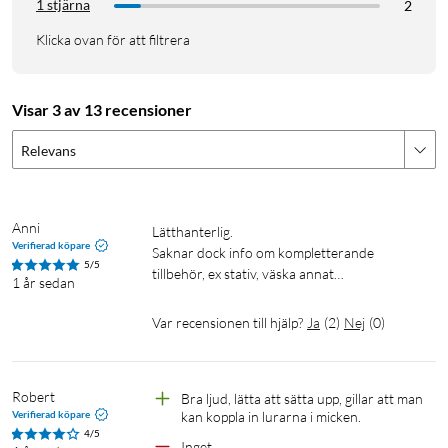
1 stjärna
2
Klicka ovan för att filtrera
Visar 3 av 13 recensioner
Relevans
Anni
Lätthanterlig. 

Verifierad köpare
Saknar dock info om kompletterande 
5/5
tillbehör, ex stativ, väska annat…
1 år sedan
Var recensionen till hjälp?
Ja
(
2
)
Nej
(
0
)
Robert
Bra ljud, lätta att sätta upp, gillar att man 
Verifierad köpare
kan koppla in lurarna i micken.
4/5
Inget