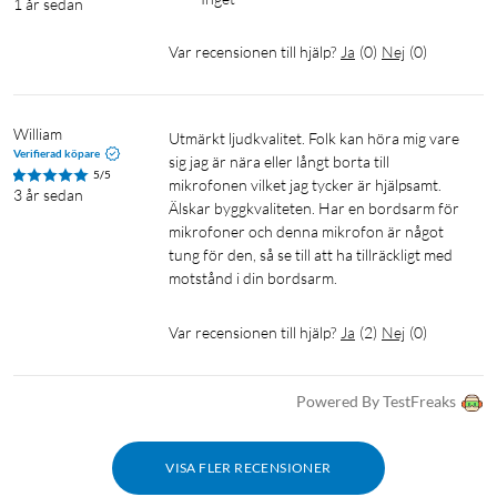
1 år sedan
Var recensionen till hjälp?
Ja
(
0
)
Nej
(
0
)
William
Utmärkt ljudkvalitet. Folk kan höra mig vare 
Verifierad köpare
sig jag är nära eller långt borta till 
5/5
mikrofonen vilket jag tycker är hjälpsamt. 
3 år sedan
Älskar byggkvaliteten. Har en bordsarm för 
mikrofoner och denna mikrofon är något 
tung för den, så se till att ha tillräckligt med 
motstånd i din bordsarm. 
Var recensionen till hjälp?
Ja
(
2
)
Nej
(
0
)
Powered By TestFreaks
VISA FLER RECENSIONER