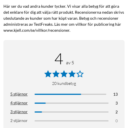
Här ser du vad andra kunder tycker. Vi visar alla betyg för att göra
det enklare för dig att välja rätt produkt. Recensionerna nedan skrivs
uteslutande av kunder som har köpt varan. Betyg och recensioner
administreras av TestFreaks. Läs mer om villkor för publicering här
Røde
Datormikrofon
Mikrofon för dator
www.kjell.com/se/villkor/recensioner.
USB-mikrofon
Streaming
Bordsmikrofon
Podcast
4
av 5
20
kundbetyg
5 stjärnor
13
4 stjärnor
3
3 stjärnor
2
2 stjärnor
0