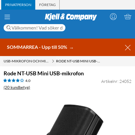
PRIVATPERSON
FÖRETAG
SOMMARREA - Upp till 50%
→
USB-MIKROFON OCH MIKROFON TILL DATOR
RODE NT-USB MINI USB-MIKROFON
Rode NT-USB Mini USB-mikrofon
4.0
Artikelnr: 24052
(20 kundbetyg)