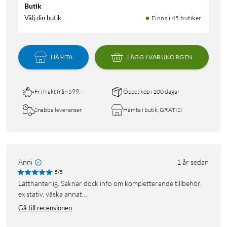
Butik
Välj din butik
Finns i 45 butiker.
HÄMTA
LÄGG I VARUKORGEN
Fri frakt från 599:-
Öppet köp i 100 dagar
Snabba leveranser
Hämta i butik, GRATIS!
Anni
1 år sedan
5/5
Lätthanterlig. Saknar dock info om kompletterande tillbehör,
ex stativ, väska annat…
Gå till recensionen