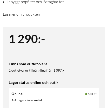
Inbyggt popfilter och löstagbar fot
Läs mer om produkten
1 290
:
-
Finns som outlet-vara
2 outletvaror tillgängliga från
1 097:-
Lagerstatus online och butik
Online
50+ st
1-2 dagars leveranstid