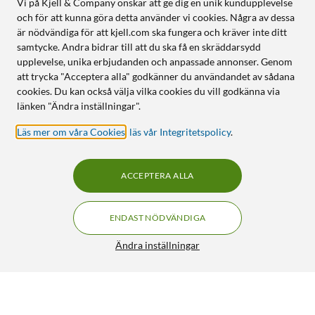
Vi på Kjell & Company önskar att ge dig en unik kundupplevelse
och för att kunna göra detta använder vi cookies. Några av dessa
är nödvändiga för att kjell.com ska fungera och kräver inte ditt
samtycke. Andra bidrar till att du ska få en skräddarsydd
upplevelse, unika erbjudanden och anpassade annonser. Genom
att trycka "Acceptera alla" godkänner du användandet av sådana
cookies. Du kan också välja vilka cookies du vill godkänna via
länken "Ändra inställningar".
Läs mer om våra Cookies
,
läs vår Integritetspolicy
.
ACCEPTERA ALLA
ENDAST NÖDVÄNDIGA
Ändra inställningar
Rode NT-USB Mini USB-mikrofon
FRI FRAKT
4/5
1 290:-