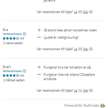
jättebra 
Var recensionen till hjälp?
Ja
(
0
)
Nej
(
0
)
Eva
Så skönt med att en handsfree i bilen 
Verifierad köpare
Ljudet är väldigt burkigt. 
4/5
1 vecka sedan
Var recensionen till hjälp?
Ja
(
0
)
Nej
(
0
)
Evert
Fungerar bra när bilradion är på.
Verifierad köpare
Fungerar inte när bilens CDspelare 
4/5
använde. 
1 månad sedan
Var recensionen till hjälp?
Ja
(
1
)
Nej
(
0
)
Powered By TestFreaks