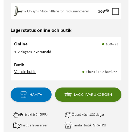
369
90
Unisynk Mobilhållare för instrumentpanel
Lagerstatus online och butik
Online
100+ st
1-2 dagars leveranstid
Butik
Välj din butik
Finns i 117 butiker.
HÄMTA
LÄGG I VARUKORGEN
Fri frakt från 599:-
Öppet köp i 100 dagar
Snabba leveranser
Hämta i butik, GRATIS!