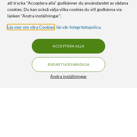
att trycka "Acceptera alla" godkänner du användandet av sådana
cookies. Du kan också välja vilka cookies du vill godkänna via
länken "Ändra inställningar".
Läs mer om våra Cookies
,
läs vår Integritetspolicy
.
ACCEPTERA ALLA
ENDAST NÖDVÄNDIGA
Ändra inställningar
Linocell FM-sändare med Bluetooth och
FRI FRAKT
snabbladdning
599:-
4/5
HÄMTA
LÄGG I VARUKORGEN