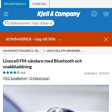
PRIVATPERSON
FÖRETAG
SOMMARREA - Upp till 50%
→
MUSIKMOTTAGARE & -SÄNDARE
LINOCELL FM-SÄNDARE MED BLUETOOTH OCH SNABBLADDNING
Linocell FM-sändare med Bluetooth och
snabbladdning
4.0
Artikelnr: 69634
(452 kundbetyg)
(3 frågor/svar)
|