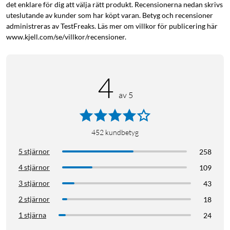
det enklare för dig att välja rätt produkt. Recensionerna nedan skrivs
uteslutande av kunder som har köpt varan. Betyg och recensioner
administreras av TestFreaks. Läs mer om villkor för publicering här
www.kjell.com/se/villkor/recensioner.
4
av 5
452
kundbetyg
5 stjärnor
258
4 stjärnor
109
3 stjärnor
43
2 stjärnor
18
1 stjärna
24