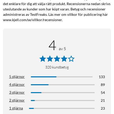
det enklare för dig att välja rätt produkt. Recensionerna nedan skrivs
uteslutande av kunder som har köpt varan. Betyg och recensioner
administreras av TestFreaks. Läs mer om villkor för publicering här
www.kjell.com/se/villkor/recensioner.
4
av 5
320
kundbetyg
5 stjärnor
133
4 stjärnor
89
3 stjärnor
54
2 stjärnor
21
1 stjärna
23