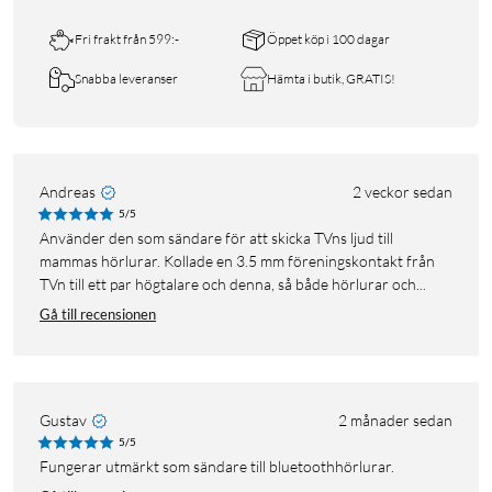
Fri frakt från 599:-
Öppet köp i 100 dagar
Snabba leveranser
Hämta i butik, GRATIS!
Andreas
2 veckor sedan
5/5
Använder den som sändare för att skicka TVns ljud till
mammas hörlurar. Kollade en 3.5 mm föreningskontakt från
TVn till ett par högtalare och denna, så både hörlurar och...
Gå till recensionen
Gustav
2 månader sedan
5/5
Fungerar utmärkt som sändare till bluetoothhörlurar.