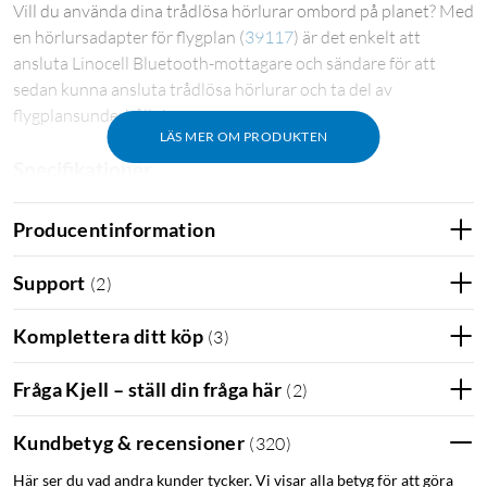
Vill du använda dina trådlösa hörlurar ombord på planet? Med
en hörlursadapter för flygplan
(
39117
)
är det enkelt att
ansluta Linocell Bluetooth-mottagare och sändare för att
sedan kunna ansluta trådlösa hörlurar och ta del av
flygplansunderhållning.
LÄS MER OM PRODUKTEN
Specifikationer
Räckvidd: ca 10 m (Bluetooth 5.3)
Producentinformation
Input: USB-C, 5 V/1 A (USB-laddare säljes separat)
Batteritid: ca 6 h
Support
(
2
)
Trådlös frekvens: 2402-2480 MHz
Mått: 68x30x11 mm
Komplettera ditt köp
(
3
)
Vikt: 30 g
Levereras med laddkabel (30 cm) och ljudkabel (15 cm)
Fråga Kjell – ställ din fråga här
(
2
)
Flygplan
Bluetooth Aux
Kundbetyg & recensioner
(
320
)
Här ser du vad andra kunder tycker. Vi visar alla betyg för att göra