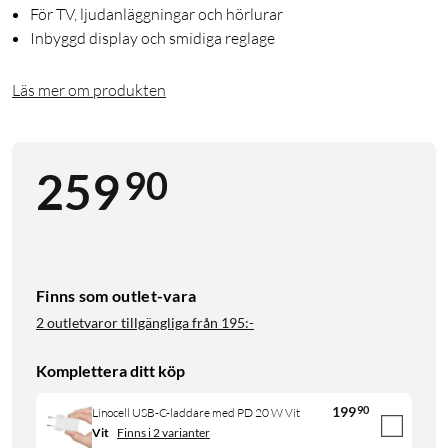
För TV, ljudanläggningar och hörlurar
Inbyggd display och smidiga reglage
Läs mer om produkten
90
259
Finns som outlet-vara
2 outletvaror tillgängliga från
195:-
Komplettera ditt köp
199
90
Linocell USB-C-laddare med PD 20 W Vit
Vit
Finns i 2 varianter