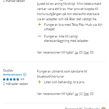
1 månad sedan
ljudet bli en aning fördröjt. Mini-telekontakt 
verkar vara ett krav. Har provat koppla till 
hörlursutgången på min stereoförstärkare 
via en adapter och då låter det väldigt illa. 
Fungerar bra med Telia Play Hub via AV-
uttaget
Fungerar inte till vanlig 
stereoanläggning med adapter
Var recensionen till hjälp?
Ja
(
0
)
Nej
(
0
)
Gustav
Fungerar utmärkt som sändare till 
Verifierad köpare
bluetoothhörlurar.
5/5
Liten och behändig, bra pris
2 månader sedan
Var recensionen till hjälp?
Ja
(
1
)
Nej
(
0
)
Powered By TestFreaks