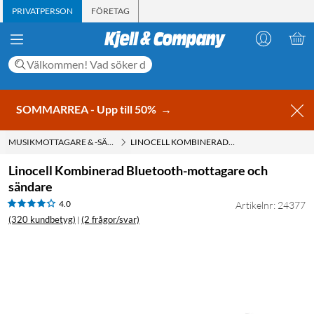
PRIVATPERSON
FÖRETAG
SOMMARREA - Upp till 50%
→
MUSIKMOTTAGARE & -SÄNDARE
LINOCELL KOMBINERAD BLUETOOTH-MOTTAGARE OCH SÄNDARE
Linocell Kombinerad Bluetooth-mottagare och
sändare
4.0
Artikelnr: 24377
(320 kundbetyg)
(2 frågor/svar)
|