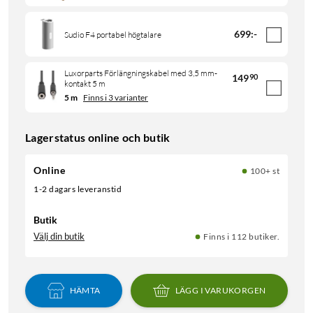
699
:
-
Sudio F4 portabel högtalare
Luxorparts Förlängningskabel med 3,5 mm-
149
90
kontakt 5 m
5 m
Finns i 3 varianter
Lagerstatus online och butik
Online
100+ st
1-2 dagars leveranstid
Butik
Välj din butik
Finns i 112 butiker.
HÄMTA
LÄGG I VARUKORGEN