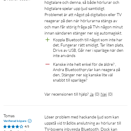
högtalare och denna, så både hörlurar och 
högtalare spelar upp ljud samtidigt.

Problemet är att något på digitalbox eller TV 
reagerar på den när hörlurarna stängs av 
och man får störig fråga på TVn någon minut 
innan sändaren stänger ner sig automagiskt. 
Koppla Bluetooth till något som inte har 
det, Fungerar rätt smidigt, Tar liten plats, 
Drivs av USB, Går ner i sparläge när den 
inte används
Kanske inte helt enkel för de äldre? , 
Andra Bluetoothprylar kan reagera på 
den, Stänger ner sig kanske lite väl 
snabbt till sparläge?
Var recensionen till hjälp?
Ja
(
0
)
Nej
(
0
)
Tomas
Löser problem med hackande ljud som kan 
Verifierad köpare
uppstå vid trådlös anslutning av hörlurar till 
4/5
TV-boxens inbyggda Bluetooth. Dock kan 