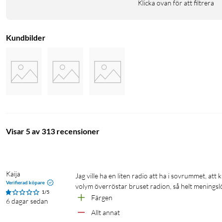
Klicka ovan för att filtrera
Kundbilder
Visar 5 av 313 recensioner
Kaija
Jag ville ha en liten radio att ha i sovrummet, att kunna lyssna på låg volym. Den här apparaten brusar så mycket så på låg 
Verifierad köpare
volym överröstar bruset radion, så helt meningsl
1/5
Färgen
6 dagar sedan
Allt annat