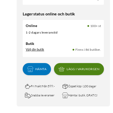
Lagerstatus online och butik
Online
100+ st
1-2 dagars leveranstid
Butik
Välj din butik
Finns i 86 butiker.
HÄMTA
LÄGG I VARUKORGEN
Fri frakt från 599:-
Öppet köp i 100 dagar
Snabba leveranser
Hämta i butik, GRATIS!