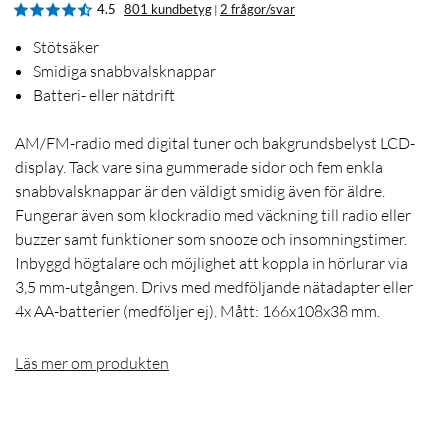
4.5
801 kundbetyg
2 frågor/svar
|
Stötsäker
Smidiga snabbvalsknappar
Batteri- eller nätdrift
AM/FM-radio med digital tuner och bakgrundsbelyst LCD-
display. Tack vare sina gummerade sidor och fem enkla
snabbvalsknappar är den väldigt smidig även för äldre.
Fungerar även som klockradio med väckning till radio eller
buzzer samt funktioner som snooze och insomningstimer.
Inbyggd högtalare och möjlighet att koppla in hörlurar via
3,5 mm-utgången. Drivs med medföljande nätadapter eller
4x AA-batterier (medföljer ej). Mått: 166x108x38 mm.
Läs mer om produkten