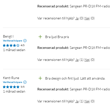
Recenserad produkt:
Sangean PR-D18 FM-radio m
Var recensionen till hjälp?
Ja
(
0
)
Nej
(
0
)
Bengt I
Bra ljud Bra pris
Verifierad köpare
4/5
Recenserad produkt:
Sangean PR-D18 FM-radio m
1 månad sedan
Var recensionen till hjälp?
Ja
(
1
)
Nej
(
0
)
Kent-Rune
Bra design och fint ljud. Lätt att använda.
Verifierad köpare
5/5
Recenserad produkt:
Sangean PR-D18 FM-radio m
1 månad sedan
Var recensionen till hjälp?
Ja
(
1
)
Nej
(
0
)