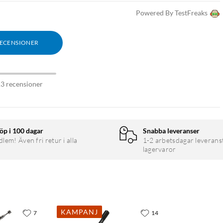
Powered By TestFreaks
RECENSIONER
13 recensioner
öp i 100 dagar
Snabba leveranser
em! Även fri retur i alla
1-2 arbetsdagar leverans
lagervaror
KAMPANJ
7
14