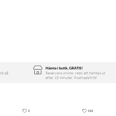
Hämta i butik, GRATIS!
tid på
Reservera online, redo att hämtas ut
efter 15 minuter. Kostnadsfritt!
2
142