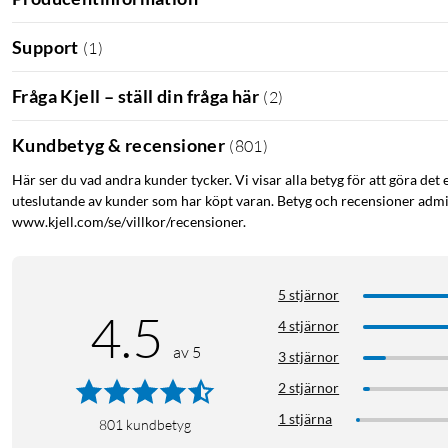
Support
(
1
)
Fråga Kjell – ställ din fråga här
(
2
)
Kundbetyg & recensioner
(
801
)
Här ser du vad andra kunder tycker. Vi visar alla betyg för att göra det 
uteslutande av kunder som har köpt varan. Betyg och recensioner admin
www.kjell.com/se/villkor/recensioner.
5 stjärnor
4.5
4 stjärnor
av 5
3 stjärnor
2 stjärnor
1 stjärna
801
kundbetyg