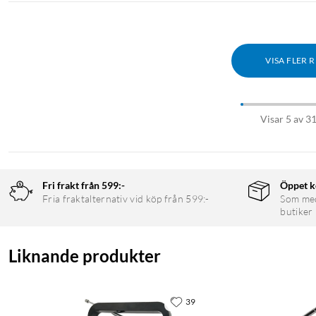
VISA FLER 
Visar 5 av 3
Fri frakt från 599:-
Öppet k
Fria fraktalternativ vid köp från 599:-
Som medl
butiker
Liknande produkter
39