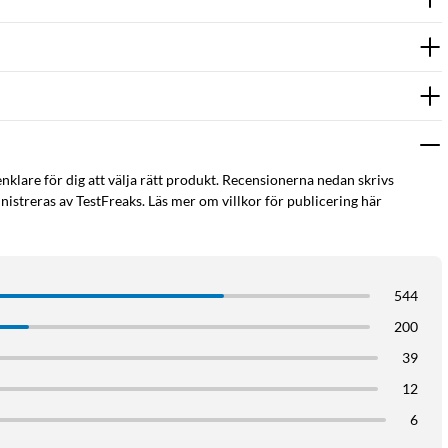
enklare för dig att välja rätt produkt. Recensionerna nedan skrivs
istreras av TestFreaks. Läs mer om villkor för publicering här
544
200
39
12
6