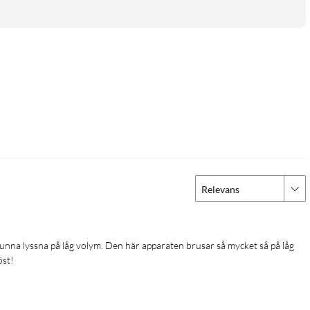
Relevans
öst!