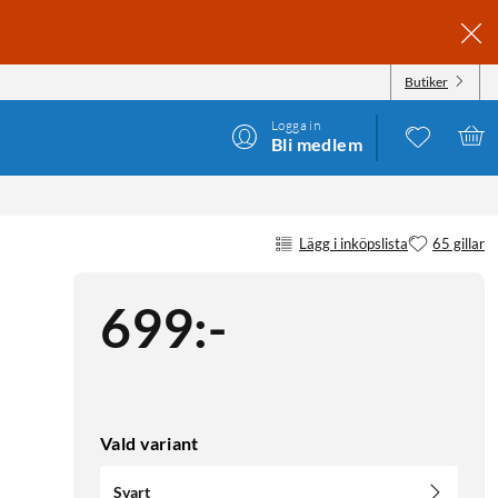
Butiker
Logga in
Bli medlem
Lägg i inköpslista
65 gillar
699
:
-
Vald variant
Svart