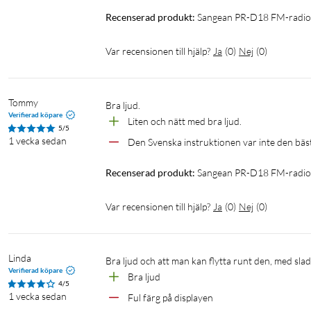
Recenserad produkt:
Sangean PR-D18 FM-radio m
Var recensionen till hjälp?
Ja
(
0
)
Nej
(
0
)
Tommy
Bra ljud.
Verifierad köpare
Liten och nätt med bra ljud.
5/5
1 vecka sedan
Den Svenska instruktionen var inte den bä
Recenserad produkt:
Sangean PR-D18 FM-radio m
Var recensionen till hjälp?
Ja
(
0
)
Nej
(
0
)
Linda
Bra ljud och att man kan flytta runt den, med sladd
Verifierad köpare
Bra ljud
4/5
1 vecka sedan
Ful färg på displayen 